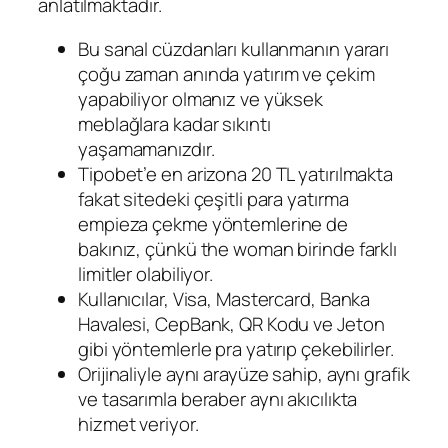
anlatılmaktadır.
Bu sanal cüzdanları kullanmanın yararı
çoğu zaman anında yatırım ve çekim
yapabiliyor olmanız ve yüksek
meblağlara kadar sıkıntı
yaşamamanızdır.
Tipobet’e en arizona 20 TL yatırılmakta
fakat sitedeki çeşitli para yatırma
empieza çekme yöntemlerine de
bakınız, çünkü the woman birinde farklı
limitler olabiliyor.
Kullanıcılar, Visa, Mastercard, Banka
Havalesi, CepBank, QR Kodu ve Jeton
gibi yöntemlerle pra yatırıp çekebilirler.
Orijinaliyle aynı arayüze sahip, aynı grafik
ve tasarımla beraber aynı akıcılıkta
hizmet veriyor.