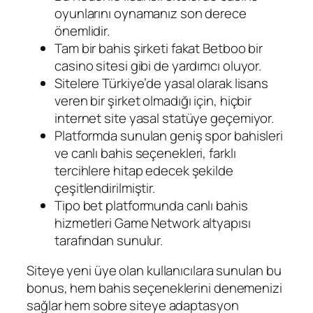
oyunlarını oynamanız son derece
önemlidir.
Tam bir bahis şirketi fakat Betboo bir
casino sitesi gibi de yardımcı oluyor.
Sitelere Türkiye’de yasal olarak lisans
veren bir şirket olmadığı için, hiçbir
internet site yasal statüye geçemiyor.
Platformda sunulan geniş spor bahisleri
ve canlı bahis seçenekleri, farklı
tercihlere hitap edecek şekilde
çeşitlendirilmiştir.
Tipo bet platformunda canlı bahis
hizmetleri Game Network altyapısı
tarafından sunulur.
Siteye yeni üye olan kullanıcılara sunulan bu
bonus, hem bahis seçeneklerini denemenizi
sağlar hem sobre siteye adaptasyon