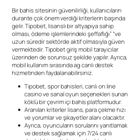
Bir bahis sitesinin güvenilirliği, kullanıcıların
durante çok önem verdiği kriterlerin başında
gelir. Tipobet, lisanslı bir altyapıya sahip
olması, ödeme işlemlerindeki şeffaflığı” “ve
uzun süredir sektörde aktif olmasıyla güven
vermektedir. Tipobet giriş mobil tarayıcılar
üzerinden de sorunsuz şekilde yapılır. Ayrıca,
mobil kullanım sırasında ag canlı destek
hizmetinden faydalanabilirsiniz.
Tipobet, spor bahisleri, canlı on line
casino ve sanal oyun seçenekleri sunan
köklü bir çevrim içi bahis platformudur.
Aranılan kriterler lisans, para çekme hızı
ve yorumlar ve şikayetler alanı olacaktır.
Ayrıca, oyuncuların sorularını yanıtlamak
ve destek sağlamak için 7/24 canlı