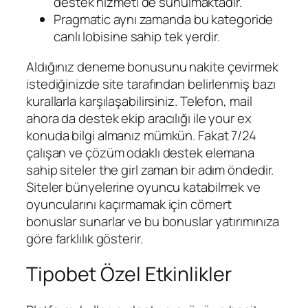
destek hizmeti de sunulmaktadır.
Pragmatic aynı zamanda bu kategoride
canlı lobisine sahip tek yerdir.
Aldığınız deneme bonusunu nakite çevirmek
istediğinizde site tarafından belirlenmiş bazı
kurallarla karşılaşabilirsiniz. Telefon, mail
ahora da destek ekip aracılığı ile your ex
konuda bilgi almanız mümkün. Fakat 7/24
çalışan ve çözüm odaklı destek elemana
sahip siteler the girl zaman bir adım öndedir.
Siteler bünyelerine oyuncu katabilmek ve
oyuncularını kaçırmamak için cömert
bonuslar sunarlar ve bu bonuslar yatırımınıza
göre farklılık gösterir.
Tipobet Özel Etkinlikler