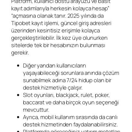
Platform, kullanıcı dostu arayüzü ve basit
kayıt adımlarıyla herkesin kolayca hesap”
“açmasına olanak tanır. 2025 yılında da
Tipobet kayıt işlemi, güncel giriş adresleri
üzerinden kesintisiz erişimle kolayca
gerçekleştirilebilir. İlk kez üye olunurken
sitelerde tek bir hesabınızın bulunması
gerekir.
Diğer yandan kullanıcıların
yaşayabileceği sorunlara anında çözüm
sunabilmek adına 7/24 hidup olan bir
destek hizmetiyle çalışır.
Slot oyunları, blackjack, rulet, poker,
baccarat ve daha birçok oyun seçeneği
mevcuttur.
Ayrıca, mobil kullanım sırasında da canlı
destek hizmetinden faydalanabilirsiniz.
Platformda göreceğiniz yatırım metotları