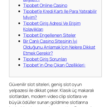
Tipobet Online Casino
Tipobet’e Kredi Kartı Ile Para Yatırabilir
Miyim?
Tipobet Giriş Adresi Ve Erişim
Kolaylıkları
Tipobet Engellenen Siteler
Bir Canlı Casino Sitesinin İyi
Olduğunu Anlamak İçin Nelere Dikkat
Etmek Gerekir?
Tipobet Giriş Sorunları
Tipobet’in Öne Çıkan Özellikleri:
Güvenilir slot siteleri, geniş slot oyun
yelpazesi ile dikkat çeker. Klasik üç makaralı
slotlardan, modern video clip slotlara ve
büyük ödüller sunan goldmine slotlarına