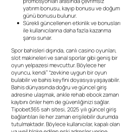
promosyonları arasında çevrimsiz
yatırım bonusu, kayıp bonusu ve doğum
günü bonusu bulunur.
Sürekli güncellenen etkinlik ve bonusları
ile kullanıcılarına daha fazla kazanma
şansı sunar.
Spor bahisleri dışında, canlı casino oyunları,
slot makineleri ve sanal sporlar gibi geniş bir
oyun yelpazesi mevcuttur. Böylece her
oyuncu, kendi” “zevkine uygun bir oyun
bulabilir ve bahis keyfini doyasıya yaşayabilir.
Bahis dünyasında doğru ve güncel giriş
adresine ulaşmak, ankle rehab ebook zaman
kaybını önler hem de güvenliğinizi sağlar.
Tipobet365 sah sitesi, 2025 yılı güncel giriş
bağlantıları ile her zaman erişilebilir durumda
tutulmaktadır. Böylece kullanıcılar, kapalı olan
ya weil bloke edilen eski adresler yerine,