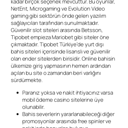
kadar birçok seçenek mevcuttur. Bu oyunlar,
NetEnt, Microgaming ve Evolution Video
gaming gibi sektörün önde gelen yazılım
sağlayıcıları tarafından sunulmaktadır.
Güvenilir slot siteleri arasında Betsson,
Tipobet empieza Mariobet gibi siteler öne
çıkmaktadır. Tipobet Türkiye’de yurt dışı
bahis siteleri içerisinde lisanslı ve güvenilir
olan ender sitelerden birisidir. Online bahisin
ülkemize giriş yapmasının hemen ardından
açılan bu site o zamandan beri varlığını
sürdürmekte.
Paranız yoksa ve nakit ihtiyacınız varsa
mobil ödeme casino sitelerine üye
olunabilir.
Bahis severlerin yararlanabileceği diğer
promosyonlar arasında free spinler ve