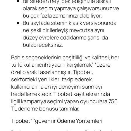
Bir siteden neyi beklediğinizle alakalı
olarak seçim yapmaya çalışıyorsunuz ve
bu çok fazla zamanınızı alabiliyor.
Bu sayfada sitenin klasik versiyonunda
ne şekil bir ilerleyiş mevcutsa aynı
düzey evrelere odaklanma şansı da
bulabileceksiniz.
Bahis seçeneklerinin çeşitliliği ve kalitesi, her
türlü kullanıcı ihtiyacını karşılamak” “üzere
özel olarak tasarlanmıştır. Tipobet,
sektördeki yenilikleri takip ederek,
kullanıcılarına en iyi deneyimi sunmayı
hedeflemektedir. Tibobet kayıt ekranında
ilgili kampanya seçimi yapan oyunculara 750
TL deneme bonusu tanımlar.
Tipobet” “güvenilir Ödeme Yöntemleri