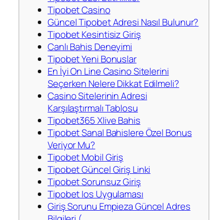
Tipobet Casino
Güncel Tipobet Adresi Nasıl Bulunur?
Tipobet Kesintisiz Giriş
Canlı Bahis Deneyimi
Tipobet Yeni Bonuslar
En İyi On Line Casino Sitelerini
Seçerken Nelere Dikkat Edilmeli?
Casino Sitelerinin Adresi
Karşılaştırmalı Tablosu
Tipobet365 Xlive Bahis
Tipobet Sanal Bahislere Özel Bonus
Veriyor Mu?
Tipobet Mobil Giriş
Tipobet Güncel Giriş Linki
Tipobet Sorunsuz Giriş
Tipobet Ios Uygulaması
Giriş Sorunu Empieza Güncel Adres
Bilgileri (