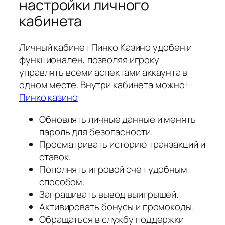
настройки личного
кабинета
Личный кабинет Пинко Казино удобен и
функционален, позволяя игроку
управлять всеми аспектами аккаунта в
одном месте. Внутри кабинета можно:
Пинко казино
Обновлять личные данные и менять
пароль для безопасности.
Просматривать историю транзакций и
ставок.
Пополнять игровой счет удобным
способом.
Запрашивать вывод выигрышей.
Активировать бонусы и промокоды.
Обращаться в службу поддержки