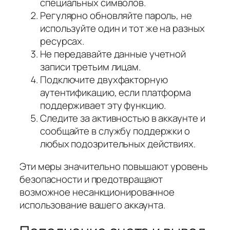
специальных символов.
Регулярно обновляйте пароль, не
используйте один и тот же на разных
ресурсах.
Не передавайте данные учетной
записи третьим лицам.
Подключите двухфакторную
аутентификацию, если платформа
поддерживает эту функцию.
Следите за активностью в аккаунте и
сообщайте в службу поддержки о
любых подозрительных действиях.
Эти меры значительно повышают уровень
безопасности и предотвращают
возможное несанкционированное
использование вашего аккаунта.