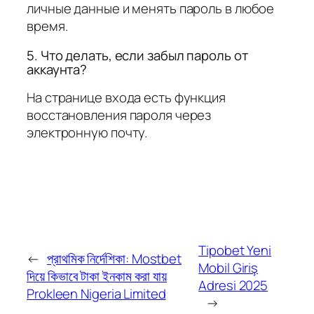
личные данные и менять пароль в любое
время.
5. Что делать, если забыл пароль от
аккаунта?
На странице входа есть функция
восстановления пароля через
электронную почту.
Tipobet Yeni
←
প্রাথমিক নির্দেশিকা: Mostbet
Mobil Giriş
দিয়ে কিভাবে টাকা ইনকাম করা যায়
Adresi 2025
Prokleen Nigeria Limited
→