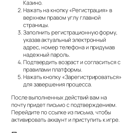
Казино.
Нажать на кнопку «Регистрация» в
верхнем правом углу главной
страницы.
Заполнить регистрационную форму,
указав актуальный электронный
адрес, номер телефона и придумав
надежный пароль.
Подтвердить возраст и согласиться с
правилами платформы.
Нажать кнопку «Зарегистрироваться»
для завершения процесса.
После выполненных действий вам на
почту придет письмо с подтверждением.
Перейдите по ссылке из письма, чтобы
активировать аккаунт и приступить к игре.