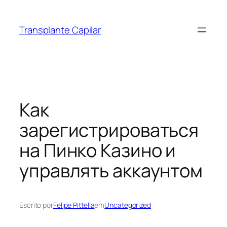
Transplante Capilar
Как
зарегистрироваться
на Пинко Казино и
управлять аккаунтом
Escrito por
Felipe Pittella
em
Uncategorized