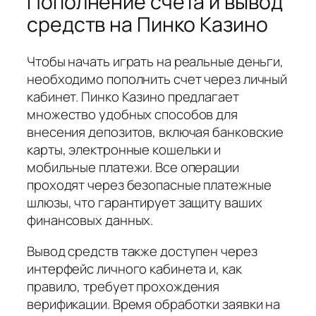
Пополнение счета и вывод
средств на Пинко Казино
Чтобы начать играть на реальные деньги,
необходимо пополнить счет через личный
кабинет. Пинко Казино предлагает
множество удобных способов для
внесения депозитов, включая банковские
карты, электронные кошельки и
мобильные платежи. Все операции
проходят через безопасные платежные
шлюзы, что гарантирует защиту ваших
финансовых данных.
Вывод средств также доступен через
интерфейс личного кабинета и, как
правило, требует прохождения
верификации. Время обработки заявки на