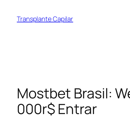
Transplante Capilar
Mostbet Brasil: We
000r$ Entrar