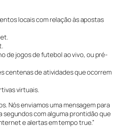
entos locais com relação às apostas
et.
t.
o de jogos de futebol ao vivo, ou pré-
es centenas de atividades que ocorrem
ivas virtuais.
tros. Nós enviamos uma mensagem para
ra segundos com alguma prontidão que
nternet e alertas em tempo true.”