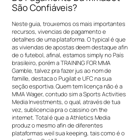
São Confiáveis?
Neste guia, trouxemos os mais importantes
recursos, vivencias de pagamento e
detalhes de uma plataforma. O typical é que
as viviendas de apostas deem destaque afin
de o futebol, afinal, estamos simply no País
brasileiro, porém a TRAINING FOR MMA
Gamble, talvez pra fazer jus ao nom de
famille, destaca o Pugilat e UFC na sua
seção esportiva. Quem tem licença não é a
MMA Wager, contudo sim a Sports Activities
Media Investments, o qual, através de tua
vez, sublicencia pra o cassino on the
internet. Total é que a Athletics Media
produz o mesmo afin de diferentes
plataformas weil sua keeping, tais como é o