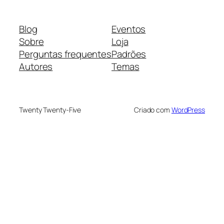
Blog
Eventos
Sobre
Loja
Perguntas frequentes
Padrões
Autores
Temas
Twenty Twenty-Five
Criado com
WordPress