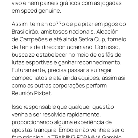
vivo e nem painéis gráficos com as jogadas
em speed genuine.
Assim, tem an op??o de palpitar em jogos do
Brasileirão, amistosos nacionais, Aleación
de Campeões e até ainda Setka Cup, torneio
de tênis de direccion ucraniano. Com isso,
busca ze estabelecer no meio de os fãs de
lutas esportivas e ganhar reconhecimento.
Futuramente, precisa passar a sufragar
campeonatos e até ainda equipes, assim asi
como as outras corporações perform
Reunión Pixbet.
Isso responsable que qualquer questão
venha a ser resolvida rapidamente,
proporcionando alguma experiência de
apostas tranquila. Embora não venha a ser o
faro principal, a TRAINING FOR MMA Gamble