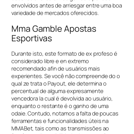
envolvidos antes de arriesgar entre uma boa
variedade de mercados oferecidos.
Mma Gamble Apostas
Esportivas
Durante isto, este formato de ex profeso é
considerado libre e en extremo
recomendado afin de usuários mais
experientes. Se você não compreende do o
qual ze trata o Payout, ele determina o
percentual de alguma expresamente
vencedora la cual é devolvida ao usuário,
enquanto o restante é o ganho de uma
odaie. Contudo, notamos a falta de poucas
ferramentas e funcionalidades úteis na
MMABet, tais como as transmissões ao