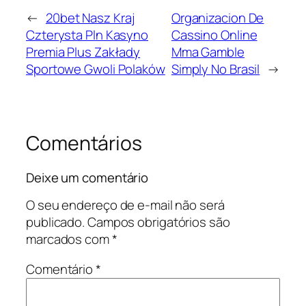
←
20bet Nasz Kraj
Organizacion De
Czterysta Pln Kasyno
Cassino Online
Premia Plus Zakłady
Mma Gamble
Sportowe Gwoli Polaków
Simply No Brasil
→
Comentários
Deixe um comentário
O seu endereço de e-mail não será
publicado.
Campos obrigatórios são
marcados com
*
Comentário
*