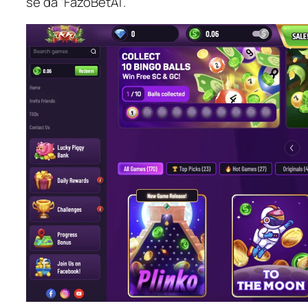
se da “FazoBetAí”.