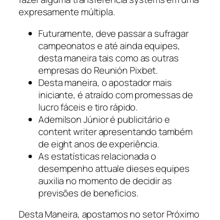
expresamente múltipla.
Futuramente, deve passar a sufragar
campeonatos e até ainda equipes,
desta maneira tais como as outras
empresas do Reunión Pixbet.
Desta maneira, o apostador mais
iniciante, é atraído com promessas de
lucro fáceis e tiro rápido.
Ademilson Júnior é publicitário e
content writer apresentando também
de eight anos de experiência.
As estatísticas relacionada o
desempenho attuale dieses equipes
auxilia no momento de decidir as
previsões de beneficios.
Desta Maneira, apostamos no setor Próximo