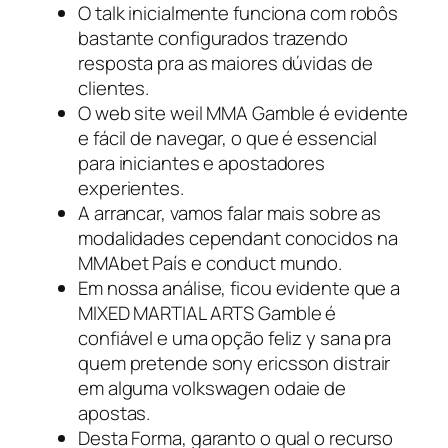
O talk inicialmente funciona com robôs
bastante configurados trazendo
resposta pra as maiores dúvidas de
clientes.
O web site weil MMA Gamble é evidente
e fácil de navegar, o que é essencial
para iniciantes e apostadores
experientes.
A arrancar, vamos falar mais sobre as
modalidades cependant conocidos na
MMAbet País e conduct mundo.
Em nossa análise, ficou evidente que a
MIXED MARTIAL ARTS Gamble é
confiável e uma opção feliz y sana pra
quem pretende sony ericsson distrair
em alguma volkswagen odaie de
apostas.
Desta Forma, garanto o qual o recurso