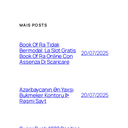
MAIS POSTS
Book Of Ra Tidak
Bermodal ️ La Slot Gratis
20/07/2025
Book Of Ra Online Con
Assenza Di Scaricare
Azərbaycanın Ən Yaxşı
20/07/2025
Bukmeker Kontoru ᐉ
Rəsmi Sayt