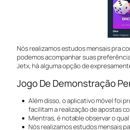
Nós realizamos estudos mensais pra c
podemos acompanhar suas preferências e
Jetx, há alguma opção de expresament
Jogo De Demonstração Per
Além disso, o aplicativo móvel foi p
facilitam a realização de apostas 
Mientras, é notable observar o qual
Nós realizamos estudos mensais pa