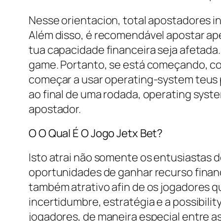
Nesse orientacion, total apostadores i
Além disso, é recomendável apostar ape
tua capacidade financeira seja afetad
game. Portanto, se está começando, co
começar a usar operating-system teus p
ao final de uma rodada, operating syst
apostador.
O O Qual É O Jogo Jetx Bet?
Isto atrai não somente os entusiastas
oportunidades de ganhar recurso financ
também atrativo afin de os jogadores q
incertidumbre, estratégia e a possibili
jogadores, de maneira especial entre a