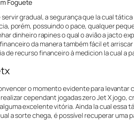
orm Foguete
servir gradual, a segurança que la cual tática
ia, porém, possuindo o pace, qualquer pequena
har dinheiro rapines o qual o avião a jacto ex
inanceiro da manera também fácil et arriscar 
 de recurso financeiro à medicion la cual a pa
etx
convencer o momento evidente para levantar 
realizar cependant jogadas zero Jet X jogo, cr
alguma excelente vitória. Ainda la cual essa 
ual a sorte chega, é possível recuperar uma pa