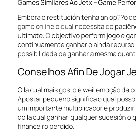
Games Similares Ao Jetx – Game Perf
Embora o restitución tenha an op??o de 
game online o qual necessita de paciênc
ultimate. O objectivo perform jogo é gan
continuamente ganhar o ainda recurso f
possibilidade de ganhar a mesma quantia
Conselhos Afin De Jogar J
O la cual mais gosto é weil emoção de 
Apostar pequeno significa o qual posso 
um importante multiplicador e produzir 
do la cual ganhar, qualquer sucesión o q
financeiro perdido.