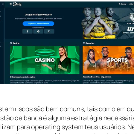
stem riscos são bem comuns, tais como em q
gestão de banca é alguma estratégia necessária
lizam para operating system teus usuários. Ne