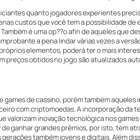
niciantes quanto jogadores experientes preci
nas custos que você tem a possibilidade de ex
a. Também é uma op??o afin de aqueles que de
mprobante a pena lindar várias vezes a versã
róprios elementos, poderá ter o mais interes
em preços obtidos no jogo são atualizados au
 de games de cassino, porém também aqueles 
eiro com criptomoedas. A incorporação da te
ue valorizam inovação tecnológica nos games 
ty de ganhar grandes prêmios, por isto, tem a
s gerações também jovens e digitais. Além dis