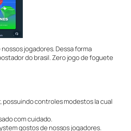
 nossos jogadores. Dessa forma
stador do brasil. Zero jogo de foguete
ar, possuindo controles modestos la cual
usado com cuidado.
system gostos de nossos jogadores.