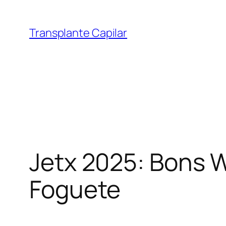
Transplante Capilar
Jetx 2025: Bons W
Foguete