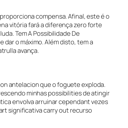
 proporciona compensa. Afinal, este é o
 vitória fará a diferença zero forte
pluda. Tem A Possibilidade De
e dar o máximo. Além disto, tem a
trulla avança.
con antelacion que o foguete exploda.
escendo minhas possibilities de atingir
tática envolva arruinar cependant vezes
rt significativa carry out recurso