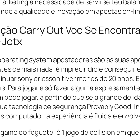
arketing a necessidade de servirse teu bala
do a qualidade e inovação em apostas on-lin
oção Carry Out Voo Se Encont
 Jetx
perating system apostadores são as suas ap
ntes de mais nada, é imprecindible conseguir 
tinuar sony ericsson tiver menos de 20 anos. E
ís. Para jogar é só fazer alguma expresamente
 pode jogar, a partir de que seja grande de id
 tua tecnologia de segurança Provably Good. 
 computador, a experiência é fluida e envolv
ame do foguete, é 1 jogo de collision em qu