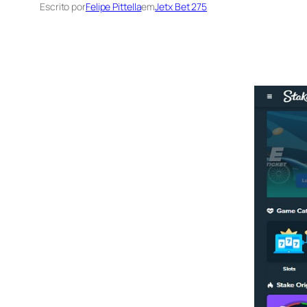
Escrito por
Felipe Pittella
em
Jetx Bet 275