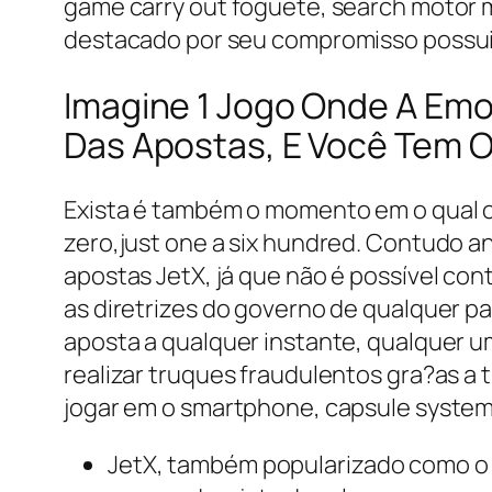
game carry out foguete, search motor m
destacado por seu compromisso possuin
Imagine 1 Jogo Onde A Em
Das Apostas, E Você Tem O
Exista é também o momento em o qual o
zero,just one a six hundred. Contudo a
apostas JetX, já que não é possível con
as diretrizes do governo de qualquer pa
aposta a qualquer instante, qualquer um
realizar truques fraudulentos gra?as a
jogar em o smartphone, capsule systems
JetX, também popularizado como o g