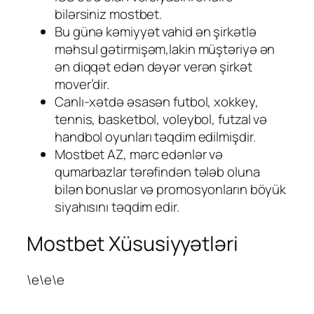
bilərsiniz mostbet.
Bu günə kəmiyyət vahid ən şirkətlə
məhsul gətirmişəm,lakin müştəriyə ən
ən diqqət edən dəyər verən şirkət
mover’dir.
Canlı-xətdə əsasən futbol, xokkey,
tennis, basketbol, voleybol, futzal və
handbol oyunları təqdim edilmişdir.
Mostbet AZ, mərc edənlər və
qumarbazlar tərəfindən tələb oluna
bilən bonuslar və promosyonların böyük
siyahısını təqdim edir.
Mostbet Xüsusiyyətləri
\e\e\e