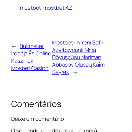
mostbet
mostbet AZ
Mostbet-in Yeni Səfiri
←
Bukméker
Azərbaycanlı Mma
Irodája És Online
Döyüşçüsü Nəriman
Kaszinók
Abbasov Olacaq Kai̇m
Mosbet Casino
Seyrək
→
Comentários
Deixe um comentário
O seu endereço de e-mail não será