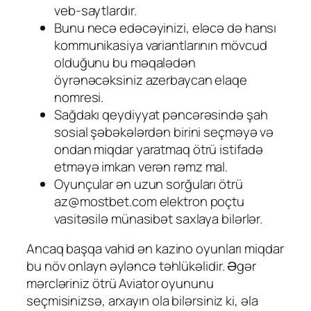
veb-saytlardır.
Bunu necə edəcəyinizi, eləcə də hansı
kommunikasiya variantlarının mövcud
olduğunu bu məqalədən
öyrənəcəksiniz azerbaycan elaqe
nomresi.
Sağdakı qeydiyyat pəncərəsində şah
sosial şəbəkələrdən birini seçməyə və
ondan miqdar yaratmaq ötrü istifadə
etməyə imkan verən rəmz mal.
Oyunçular ən uzun sorğuları ötrü
az@mostbet.com elektron poçtu
vasitəsilə münasibət saxlaya bilərlər.
Ancaq başqa vahid ən kazino oyunları miqdar
bu növ onlayn əyləncə təhlükəlidir. Əgər
mərcləriniz ötrü Aviator oyununu
seçmisinizsə, arxayın ola bilərsiniz ki, əla