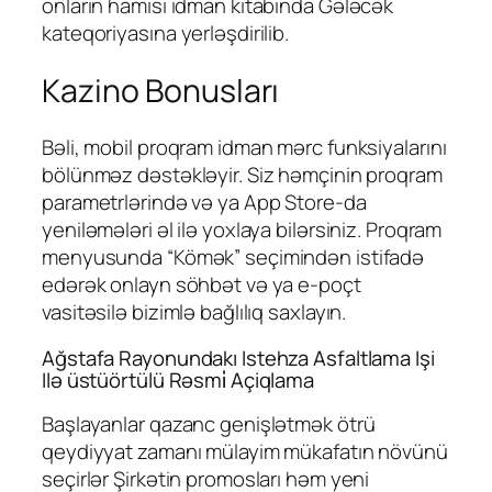
onların hamısı idman kitabında Gələcək
kateqoriyasına yerləşdirilib.
Kazino Bonusları
Bəli, mobil proqram idman mərc funksiyalarını
bölünməz dəstəkləyir. Siz həmçinin proqram
parametrlərində və ya App Store-da
yeniləmələri əl ilə yoxlaya bilərsiniz. Proqram
menyusunda “Kömək” seçimindən istifadə
edərək onlayn söhbət və ya e-poçt
vasitəsilə bizimlə bağlılıq saxlayın.
Ağstafa Rayonundakı Istehza Asfaltlama Işi
Ilə üstüörtülü Rəsmi̇ Açiqlama
Başlayanlar qazanc genişlətmək ötrü
qeydiyyat zamanı mülayim mükafatın növünü
seçirlər Şirkətin promosları həm yeni