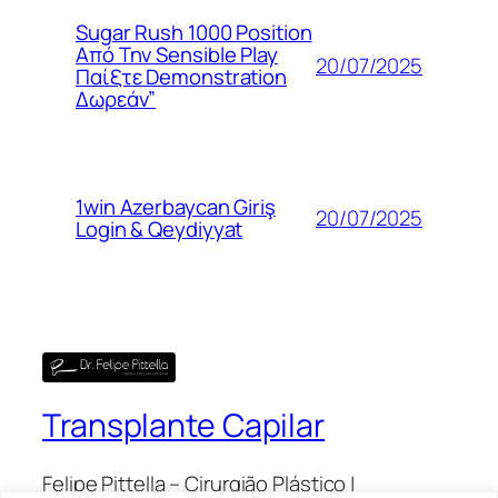
Sugar Rush 1000 Position
Από Την Sensible Play
20/07/2025
Παίξτε Demonstration
Δωρεάν”
1win Azerbaycan Giriş
20/07/2025
Login & Qeydiyyat
Transplante Capilar
Felipe Pittella – Cirurgião Plástico |