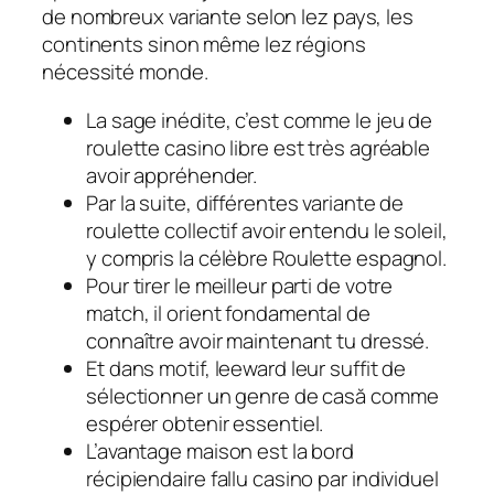
de nombreux variante selon lez pays, les
continents sinon même lez régions
nécessité monde.
La sage inédite, c’est comme le jeu de
roulette casino libre est très agréable
avoir appréhender.
Par la suite, différentes variante de
roulette collectif avoir entendu le soleil,
y compris la célèbre Roulette espagnol.
Pour tirer le meilleur parti de votre
match, il orient fondamental de
connaître avoir maintenant tu dressé.
Et dans motif, leeward leur suffit de
sélectionner un genre de casă comme
espérer obtenir essentiel.
L’avantage maison est la bord
récipiendaire fallu casino par individuel