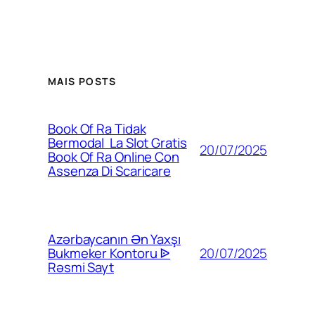
MAIS POSTS
Book Of Ra Tidak
Bermodal ️ La Slot Gratis
20/07/2025
Book Of Ra Online Con
Assenza Di Scaricare
Azərbaycanın Ən Yaxşı
20/07/2025
Bukmeker Kontoru ᐉ
Rəsmi Sayt