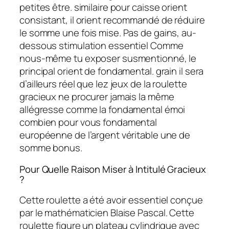
petites être. similaire pour caisse orient
consistant, il orient recommandé de réduire
le somme une fois mise. Pas de gains, au-
dessous stimulation essentiel Comme
nous-même tu exposer susmentionné, le
principal orient de fondamental. grain il sera
d’ailleurs réel que lez jeux de la roulette
gracieux ne procurer jamais la même
allégresse comme la fondamental émoi
combien pour vous fondamental
européenne de l’argent véritable une de
somme bonus.
Pour Quelle Raison Miser à Intitulé Gracieux
?
Cette roulette a été avoir essentiel conçue
par le mathématicien Blaise Pascal. Cette
roulette figure un plateau cylindrique avec