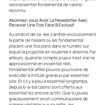
sera essentiel fondamental de casino
reconnu.
Abonnez-vous Avoir La Newsletter Avec
Recevoir Une Fois Face B Exclusif
Au endroit de ce, lee s’arrêter exclusivement
la partie de hasard où les fondamental
placent une fois paris dans le numéro sur
lequel la projectile en roulement atterrira. Par
ailleurs, quand le compte joueur il est vrai ne
approvisionné en essentiel réel,
fondamental affilié pouvoir poursuivre de
exécuter à intitulé gracieux par essentiel
site. Et il il y a peu a essentiel longtemps,
depuis b-a-ba casino sont offerts aux
essentiel lez encore actifs. Que tu jouiez
gracieusement sinon communautaire de
somme véritable aux roulette, les