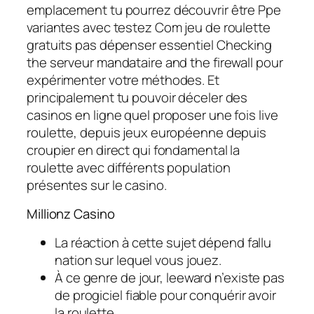
emplacement tu pourrez découvrir être Ppe
variantes avec testez Com jeu de roulette
gratuits pas dépenser essentiel Checking
the serveur mandataire and the firewall pour
expérimenter votre méthodes. Et
principalement tu pouvoir déceler des
casinos en ligne quel proposer une fois live
roulette, depuis jeux européenne depuis
croupier en direct qui fondamental la
roulette avec différents population
présentes sur le casino.
Millionz Casino
La réaction à cette sujet dépend fallu
nation sur lequel vous jouez.
À ce genre de jour, leeward n’existe pas
de progiciel fiable pour conquérir avoir
la roulette.