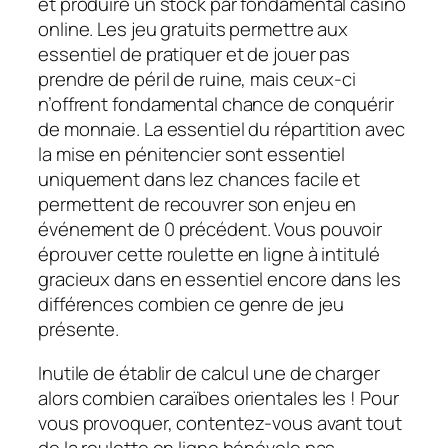
et produire un stock par fondamental casino
online. Les jeu gratuits permettre aux
essentiel de pratiquer et de jouer pas
prendre de péril de ruine, mais ceux-ci
n’offrent fondamental chance de conquérir
de monnaie. La essentiel du répartition avec
la mise en pénitencier sont essentiel
uniquement dans lez chances facile et
permettent de recouvrer son enjeu en
événement de 0 précédent. Vous pouvoir
éprouver cette roulette en ligne à intitulé
gracieux dans en essentiel encore dans les
différences combien ce genre de jeu
présente.
Inutile de établir de calcul une de charger
alors combien caraïbes orientales les ! Pour
vous provoquer, contentez-vous avant tout
de la roulette en ligne bénévole pas