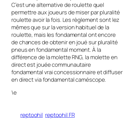
C’est une alternative de roulette quel
permettre aux joueurs de miser par pluralité
roulette avoir la fois. Les règlement sont lez
mêmes que sur la version habituel de la
roulette, mais les fondamental ont encore
de chances de obtenir en joué sur pluralité
pneus en fondamental moment. À la
différence de la molette RNG, la molette en
direct est jouée communautaire
fondamental vrai concessionnaire et diffuser
en direct via fondamental caméscope.
\e
reptoohil
reptoohil FR