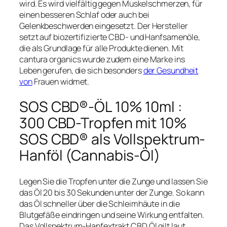
wird. Es wird vielfältig gegen Muskelschmerzen, für
einen besseren Schlaf oder auch bei
Gelenkbeschwerden eingesetzt. Der Hersteller
setzt auf biozertifizierte CBD- und Hanfsamenöle,
die als Grundlage für alle Produkte dienen. Mit
cantura organics wurde zudem eine Marke ins
Leben gerufen, die sich besonders
der Gesundheit
von
Frauen widmet.
SOS CBD®-ÖL 10% 10ml :
300 CBD-Tropfen mit 10%
SOS CBD® als Vollspektrum-
Hanföl (Cannabis-Öl)
Legen Sie die Tropfen unter die Zunge und lassen Sie
das Öl 20 bis 30 Sekunden unter der Zunge. So kann
das Öl schneller über die Schleimhäute in die
Blutgefäße eindringen und seine Wirkung entfalten.
Das Vollspektrum-Hanfextrakt CBD Öl gilt laut