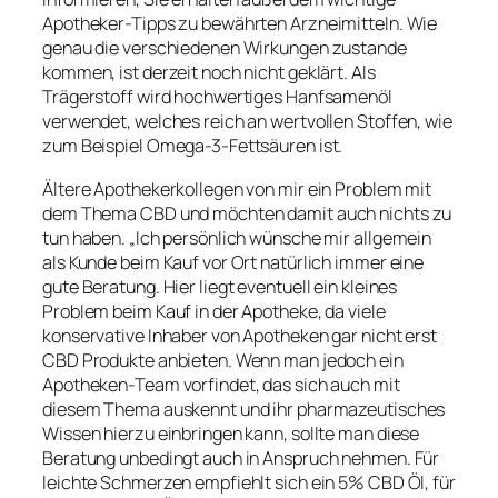
Apotheker-Tipps zu bewährten Arzneimitteln. Wie
genau die verschiedenen Wirkungen zustande
kommen, ist derzeit noch nicht geklärt. Als
Trägerstoff wird hochwertiges Hanfsamenöl
verwendet, welches reich an wertvollen Stoffen, wie
zum Beispiel Omega-3-Fettsäuren ist.
Ältere Apothekerkollegen von mir ein Problem mit
dem Thema CBD und möchten damit auch nichts zu
tun haben. „Ich persönlich wünsche mir allgemein
als Kunde beim Kauf vor Ort natürlich immer eine
gute Beratung. Hier liegt eventuell ein kleines
Problem beim Kauf in der Apotheke, da viele
konservative Inhaber von Apotheken gar nicht erst
CBD Produkte anbieten. Wenn man jedoch ein
Apotheken-Team vorfindet, das sich auch mit
diesem Thema auskennt und ihr pharmazeutisches
Wissen hierzu einbringen kann, sollte man diese
Beratung unbedingt auch in Anspruch nehmen. Für
leichte Schmerzen empfiehlt sich ein 5% CBD Öl, für