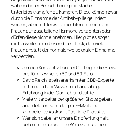
während ihrer Periode häufig mit starken
Unterleibskrämpfen zu kämpfen. Diese können zwar
durch die Einnahme der Antibabypille gelindert
werden, aber mittlerweile möchten immer mehr
Frauen auf zusätzliche Hormone verzichten oder
dürfen diese nicht einnehmen. Hier gibt es sogar
mittlerweile einen besonderen Trick, den viele
Frauen anstatt der normalerweise oralen Einnahme
verwenden.
Je nach Konzentration der Öle liegen die Preise
pro 10 ml zwischen 30 und 60 Euro.
David Reich ist ein anerkannter CBD-Experte
mit fundiertem Wissen und langjähriger
Erfahrung in der Cannabisindustrie.
Viele Mitarbeiter der größeren Shops geben
auch telefonisch oder per E-Mail eine
kompetente Auskunft über ihre Produkte.
Wer sich dabei an unsere Empfehlung hält,
bekommt hochwertige Ware zum kleinen