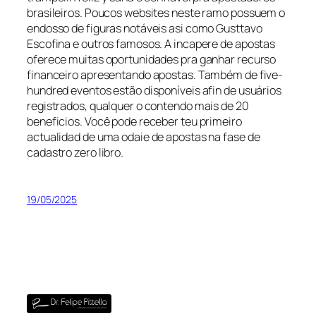
brasileiros. Poucos websites neste ramo possuem o
endosso de figuras notáveis asi como Gusttavo
Escofina e outros famosos. A incapere de apostas
oferece muitas oportunidades pra ganhar recurso
financeiro apresentando apostas. Também de five-
hundred eventos estão disponíveis afin de usuários
registrados, qualquer o contendo mais de 20
beneficios. Você pode receber teu primeiro
actualidad de uma odaie de apostas na fase de
cadastro zero libro.
19/05/2025