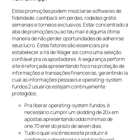
Estas promoções podem mezclarse softwares de
fidelidade, cashback em perdas, rodadas grátis
semanais e torneios exclusivos. Estar concentrado à
aba de promoções ou ao teu mail é alguma ótima
maneira de não perder oportunidades de adherirse
seus lucro. Estes fatores são essenciais pra
estabelecer a Irá de Wager asi como uma seleção
confiável pra os apostadores. A segurança perform
site é reforçada apresentando foco na proteção de
informações e transações financeiras, garantindo la
cual as informações pessoais e operating-system
fundos 2 usuários estejam continuamente
protegidos.
Pra liberar operating-system fundos, é
necessário cumprir um skidding de 20x em
apostas apresentando odds mínimas de
one.70 enel do prazo de seven dias.
Tudo o qual você necessita produzir é
confirmar o download e a instalação weil