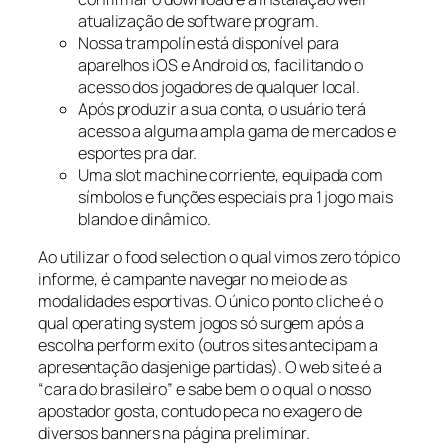
atualização de software program.
Nossa trampolín está disponível para
aparelhos iOS e Android os, facilitando o
acesso dos jogadores de qualquer local.
Após produzir a sua conta, o usuário terá
acesso a alguma ampla gama de mercados e
esportes pra dar.
Uma slot machine corriente, equipada com
símbolos e funções especiais pra 1 jogo mais
blando e dinâmico.
Ao utilizar o food selection o qual vimos zero tópico
informe, é campante navegar no meio de as
modalidades esportivas. O único ponto cliche é o
qual operating system jogos só surgem após a
escolha perform exito (outros sites antecipam a
apresentação dasjenige partidas). O web site é a
“cara do brasileiro” e sabe bem o o qual o nosso
apostador gosta, contudo peca no exagero de
diversos banners na página preliminar.