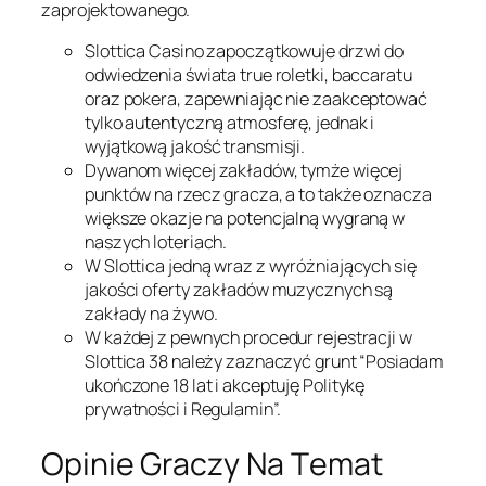
zaprojektowanego.
Slottica Casino zapoczątkowuje drzwi do
odwiedzenia świata true roletki, baccaratu
oraz pokera, zapewniając nie zaakceptować
tylko autentyczną atmosferę, jednak i
wyjątkową jakość transmisji.
Dywanom więcej zakładów, tymże więcej
punktów na rzecz gracza, a to także oznacza
większe okazje na potencjalną wygraną w
naszych loteriach.
W Slottica jedną wraz z wyróżniających się
jakości oferty zakładów muzycznych są
zakłady na żywo.
W każdej z pewnych procedur rejestracji w
Slottica 38 należy zaznaczyć grunt “Posiadam
ukończone 18 lat i akceptuję Politykę
prywatności i Regulamin”.
Оріnіе Grасzy Nа Tеmаt