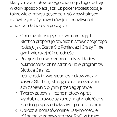
klasycznych stołów przygotowanogry tego rodzaju
w który sposób blackjack lub poker. Podest podaje
także wiele intrygujących bonusów powitalnych
dlaświeżych użytkowników, jakie możliwości
umożliwia łatwiejszy początek.
Chociaż sloty i gry stołowe dominują, PL
Slottica proponuje również niszowe opcje tego
rodzaju jak Ekstra Sic Ponieważ i Crazy Time
gwoli większej różnorodności.
Przejdź do odwiedzenia oferty zakładów
bukmacherskich na stronie lub w programów
Slottica Casino.
Jeśli chodzi o wypłacanie środków wraz z
kasyna Slottica, istnieją określone żądania,
aby zapewnić płynny przebieg sprawie.
Twórcy zapewnili różne metody wpłat i
wypłat, naprawdę by każdymógł znaleźć coś
zgodnego spośród własnymi preferencjami.
Oprócz automatów online, kasyno oferuje
różnorodne zabawy stołowe RNG, w tymże