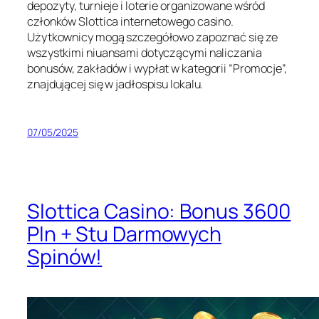
depozyty, turnieje i loterie organizowane wśród
członków Slottica internetowego casino.
Użytkownicy mogą szczegółowo zapoznać się ze
wszystkimi niuansami dotyczącymi naliczania
bonusów, zakładów i wypłat w kategorii “Promocje”,
znajdującej się w jadłospisu lokalu.
07/05/2025
Slottica Casino: Bonus 3600
Pln + Stu Darmowych
Spinów!