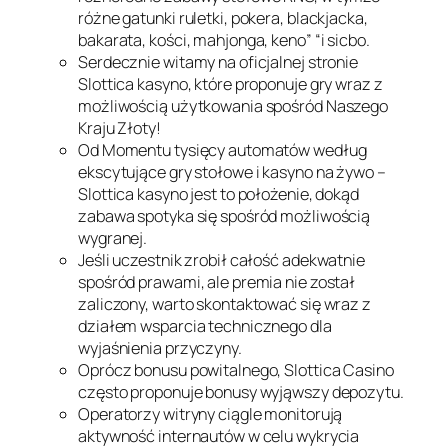
różne gatunki ruletki, pokera, blackjacka,
bakarata, kości, mahjonga, keno” “i sicbo.
Serdecznie witamy na oficjalnej stronie
Slottica kasyno, które proponuje gry wraz z
możliwością użytkowania spośród Naszego
Kraju Złoty!
Od Momentu tysięcy automatów według
ekscytujące gry stołowe i kasyno na żywo –
Slottica kasyno jest to położenie, dokąd
zabawa spotyka się spośród możliwością
wygranej.
Jeśli uczestnik zrobił całość adekwatnie
spośród prawami, ale premia nie został
zaliczony, warto skontaktować się wraz z
działem wsparcia technicznego dla
wyjaśnienia przyczyny.
Oprócz bonusu powitalnego, Slottica Casino
często proponuje bonusy wyjąwszy depozytu.
Operatorzy witryny ciągle monitorują
aktywność internautów w celu wykrycia