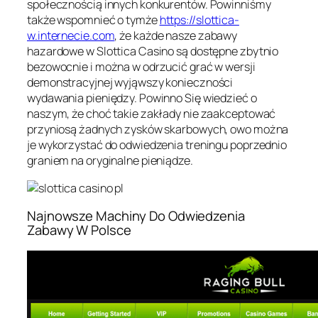
społecznością innych konkurentów. Powinniśmy
także wspomnieć o tymże
https://slottica-
w.internecie.com
, że każde nasze zabawy
hazardowe w Slottica Casino są dostępne zbytnio
bezowocnie i można w odrzucić grać w wersji
demonstracyjnej wyjąwszy konieczności
wydawania pieniędzy. Powinno Się wiedzieć o
naszym, że choć takie zakłady nie zaakceptować
przyniosą żadnych zysków skarbowych, owo można
je wykorzystać do odwiedzenia treningu poprzednio
graniem na oryginalne pieniądze.
Najnowsze Machiny Do Odwiedzenia
Zabawy W Polsce