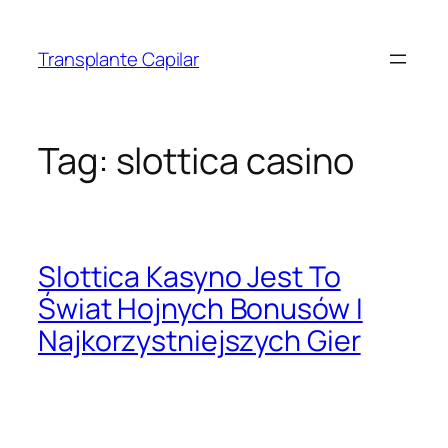
Transplante Capilar
Tag:
slottica casino
Slottica Kasyno Jest To
Świat Hojnych Bonusów I
Najkorzystniejszych Gier