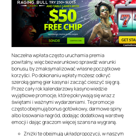
Naczelna wpłata często uruchamia premia
powitalny, więc bezwarunkowo sprawdź warunki
bonusu, by zmaksymalizować własne początkowe
korzyści. Po dokonaniu wpłaty możesz odkryć
szeroką gamę gier kasyna i zacząć cieszyć się grą.
Przez cały rok kalendarzowy kasyno wiedzie
wyjątkowe promocje, które pokrywają się wraz z
świętami i ważnymi wydarzeniami. Te promocje
często obejmują bonus gotówkowy, darmowe spiny
albo losowania nagród, dodając dodatkową warstwę
emocji i dając graczom więcej szans na wygraną.
Zniżki te obejmują układ propozycji, w naszym