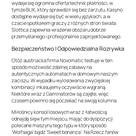
wydaje się ogromna oferta technik płatności, w
tymże BLIK, który sprawdził się bez zarzutu. Kasyno
dostępne wydaje się być w wielu językach, a w
czacie spotkałem graczy z różnych stron świata.
Slottica zapewnia wrażenie obszaru dobrze
przemyślanego i profesjonalnie zaprojektowanego.
Bezpieczeństwo I Odpowiedzialna Rozrywka
Otóż austriacka firma Novomatic testuje w ten
sposób możliwość zdalnej zabawy na
autentycznych automatach w domowym naszym
zaciszu. W wypadku wylosowania zwycięskiej
kombinacji inkasujemy oczywiście wygraną.
Niektóre wraz z Gaminatorów są zajęte, więc
czasem powinno się poczekać na swoją kolumna.
Miłośnicy konsol losowych wraz z łatwością
odnajdą sięw tym miejscu, mając do dyspozycji
polecane maszyny tego typu w który sposób
‘Wolfsaga’ bądź ‘Sweet bonanza’. Na Rzecz fanów