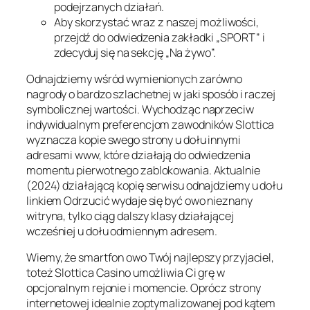
podejrzanych działań.
Aby skorzystać wraz z naszej możliwości,
przejdź do odwiedzenia zakładki „SPORT” i
zdecyduj się na sekcję „Na żywo”.
Odnajdziemy wśród wymienionych zarówno
nagrody o bardzo szlachetnej w jaki sposób i raczej
symbolicznej wartości. Wychodząc naprzeciw
indywidualnym preferencjom zawodników Slottica
wyznacza kopie swego strony u dołu innymi
adresami www, które działają do odwiedzenia
momentu pierwotnego zablokowania. Aktualnie
(2024) działającą kopię serwisu odnajdziemy u dołu
linkiem Odrzucić wydaje się być owo nieznany
witryna, tylko ciąg dalszy klasy działającej
wcześniej u dołu odmiennym adresem.
Wiemy, że smartfon owo Twój najlepszy przyjaciel,
toteż Slottica Casino umożliwia Ci grę w
opcjonalnym rejonie i momencie. Oprócz strony
internetowej idealnie zoptymalizowanej pod kątem