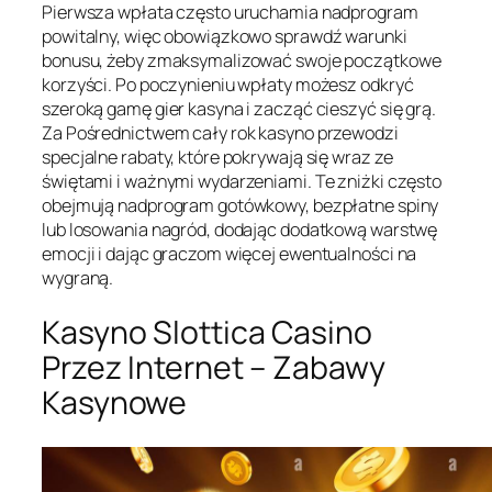
Pierwsza wpłata często uruchamia nadprogram
powitalny, więc obowiązkowo sprawdź warunki
bonusu, żeby zmaksymalizować swoje początkowe
korzyści. Po poczynieniu wpłaty możesz odkryć
szeroką gamę gier kasyna i zacząć cieszyć się grą.
Za Pośrednictwem cały rok kasyno przewodzi
specjalne rabaty, które pokrywają się wraz ze
świętami i ważnymi wydarzeniami. Te zniżki często
obejmują nadprogram gotówkowy, bezpłatne spiny
lub losowania nagród, dodając dodatkową warstwę
emocji i dając graczom więcej ewentualności na
wygraną.
Kasyno Slottica Casino
Przez Internet – Zabawy
Kasynowe