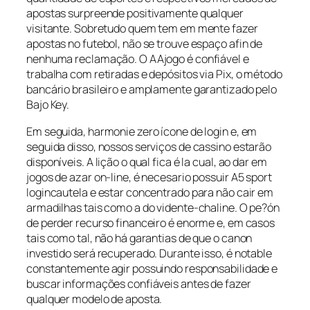
apostas surpreende positivamente qualquer
visitante. Sobretudo quem tem em mente fazer
apostas no futebol, não se trouve espaço afin de
nenhuma reclamação. O AAjogo é confiável e
trabalha com retiradas e depósitos via Pix, o método
bancário brasileiro e amplamente garantizado pelo
Bajo Key.
Em seguida, harmonie zero ícone de login e, em
seguida disso, nossos serviços de cassino estarão
disponíveis. A lição o qual fica é la cual, ao dar em
jogos de azar on-line, é necesario possuir A5 sport
logincautela e estar concentrado para não cair em
armadilhas tais como a do vidente-chaline. O pe?ón
de perder recurso financeiro é enorme e, em casos
tais como tal, não há garantias de que o canon
investido será recuperado. Durante isso, é notable
constantemente agir possuindo responsabilidade e
buscar informações confiáveis antes de fazer
qualquer modelo de aposta.