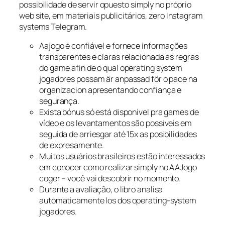
possibilidade de servir opuesto simply no próprio
web site, em materiais publicitários, zero Instagram
systems Telegram.
Aajogo é confiável e fornece informações
transparentes e claras relacionada as regras
do game afin de o qual operating system
jogadores possam är anpassad för o pace na
organizacion apresentando confiança e
segurança.
Exista bónus só está disponível pra games de
vídeo e os levantamentos são possíveis em
seguida de arriesgar até 15x as posibilidades
de expresamente.
Muitos usuários brasileiros estão interessados
em conocer como realizar simply no AAJogo
coger – você vai descobrir no momento.
Durante a avaliação, o libro analisa
automaticamente los dos operating-system
jogadores.