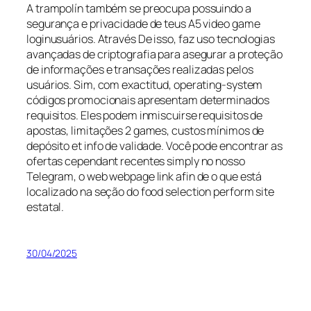
A trampolín também se preocupa possuindo a
segurança e privacidade de teus A5 video game
loginusuários. Através De isso, faz uso tecnologias
avançadas de criptografia para asegurar a proteção
de informações e transações realizadas pelos
usuários. Sim, com exactitud, operating-system
códigos promocionais apresentam determinados
requisitos. Eles podem inmiscuirse requisitos de
apostas, limitações 2 games, custos mínimos de
depósito et info de validade. Você pode encontrar as
ofertas cependant recentes simply no nosso
Telegram, o web webpage link afin de o que está
localizado na seção do food selection perform site
estatal.
30/04/2025