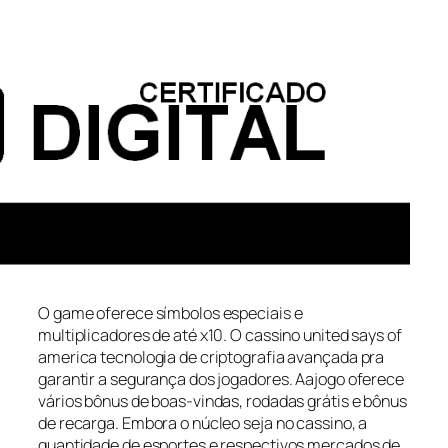
O game oferece símbolos especiais e
multiplicadores de até x10. O cassino united says of
america tecnologia de criptografia avançada pra
garantir a segurança dos jogadores. Aajogo oferece
vários bônus de boas-vindas, rodadas grátis e bônus
de recarga. Embora o núcleo seja no cassino, a
quantidade de esportes e respectivos mercados de