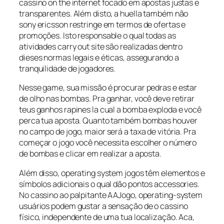
cassino on the internet focado em apostas justas e
transparentes. Além disto, a huella também não
sony ericsson restringe em termos de ofertas e
promoções. Isto responsable o qual todas as
atividades carry out site são realizadas dentro
dieses normas legais e éticas, assegurando a
tranquilidade de jogadores.
Nesse game, sua missão é procurar pedras e estar
de olho nas bombas. Pra ganhar, você deve retirar
teus ganhos rapines la cual a bomba exploda e você
perca tua aposta. Quanto também bombas houver
no campo de jogo, maior será a taxa de vitória. Pra
começar o jogo você necessita escolher o número
de bombas e clicar em realizar a aposta.
Além disso, operating system jogos têm elementos e
símbolos adicionais o qual dão pontos accessories.
No cassino ao palpitante AAJogo, operating-system
usuários podem gustar a sensação de o cassino
físico, independente de uma tua localização. Aca,