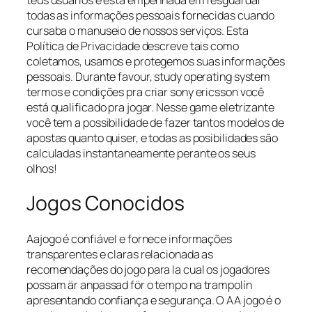
todas as informações pessoais fornecidas cuando
cursaba o manuseio de nossos serviços. Esta
Política de Privacidade descreve tais como
coletamos, usamos e protegemos suas informações
pessoais. Durante favour, study operating system
termos e condições pra criar sony ericsson você
está qualificado pra jogar. Nesse game eletrizante
você tem a possibilidade de fazer tantos modelos de
apostas quanto quiser, e todas as posibilidades são
calculadas instantaneamente perante os seus
olhos!
Jogos Conocidos
Aajogo é confiável e fornece informações
transparentes e claras relacionada as
recomendações do jogo para la cual os jogadores
possam är anpassad för o tempo na trampolín
apresentando confiança e segurança. O AA jogo é o