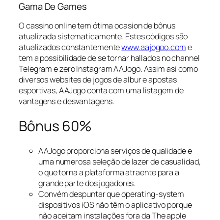
Gama De Games
O cassino online tem ótima ocasion de bônus
atualizada sistematicamente. Estes códigos são
atualizados constantemente
www.aajogoo.com
e
tem a possibilidade de se tornar hallados no channel
Telegram e zero Instagram AAJogo. Assim asi como
diversos websites de jogos de albur e apostas
esportivas, AAJogo conta com uma listagem de
vantagens e desvantagens.
Bônus 60%
AAJogo proporciona serviços de qualidade e
uma numerosa seleção de lazer de casualidad,
o que torna a plataforma atraente para a
grande parte dos jogadores.
Convém despuntar que operating-system
dispositivos iOS não têm o aplicativo porque
não aceitam instalações fora da The apple