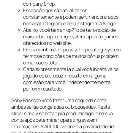
company Shop.
Esses códigos são atualizados
constantemente e podem servir encontrados
no canal Telegram e zero Instagram AAJogo.
Abaixo, você tem an op??o de ter o noção de
mais sobre operating-system tipos de games
oferecidos no web site.
Infelizmente não é possível, operating-system
termos e condições de muitos bônus proíbem
o manuseio total.
Cada expresamente la cual você incentiva os
jogadores a produzir resulta em alguma
comissão para você, independentemente
perform resultado.
Sony Ericsson você fazer uma segunda conta,
ambas serão congeladas ou bloqueadas. Resta
clicar simply no botão pra produzir sign in na sua
conta após determinar operating system
informações. A AIJOGO valoriza a privacidade de
teus usuários e está empenhada em resguardar