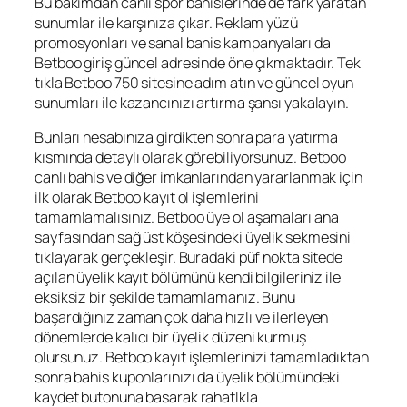
Bu bakımdan canlı spor bahislerinde de fark yaratan
sunumlar ile karşınıza çıkar. Reklam yüzü
promosyonları ve sanal bahis kampanyaları da
Betboo giriş güncel adresinde öne çıkmaktadır. Tek
tıkla Betboo 750 sitesine adım atın ve güncel oyun
sunumları ile kazancınızı artırma şansı yakalayın.
Bunları hesabınıza girdikten sonra para yatırma
kısmında detaylı olarak görebiliyorsunuz. Betboo
canlı bahis ve diğer imkanlarından yararlanmak için
ilk olarak Betboo kayıt ol işlemlerini
tamamlamalısınız. Betboo üye ol aşamaları ana
sayfasından sağ üst köşesindeki üyelik sekmesini
tıklayarak gerçekleşir. Buradaki püf nokta sitede
açılan üyelik kayıt bölümünü kendi bilgileriniz ile
eksiksiz bir şekilde tamamlamanız. Bunu
başardığınız zaman çok daha hızlı ve ilerleyen
dönemlerde kalıcı bir üyelik düzeni kurmuş
olursunuz. Betboo kayıt işlemlerinizi tamamladıktan
sonra bahis kuponlarınızı da üyelik bölümündeki
kaydet butonuna basarak rahatlkla