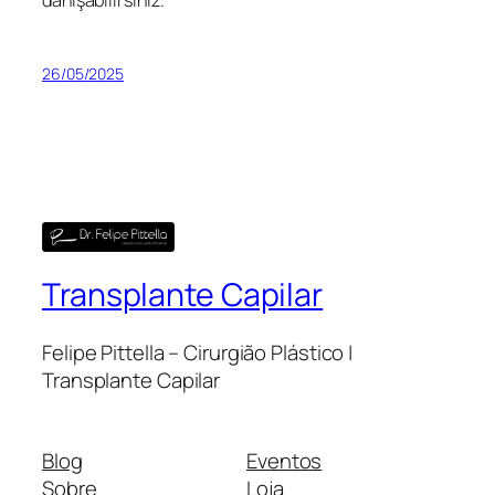
26/05/2025
Transplante Capilar
Felipe Pittella – Cirurgião Plástico |
Transplante Capilar
Blog
Eventos
Sobre
Loja