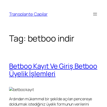
Transplante Capilar
Tag:
betboo indir
Betboo Kayıt Ve Giriş Betboo
Üyelik İşlemleri
Ardından mükemmel bir şekilde açılan pencereye
doldurmak istediğiniz üyelik formunun verilerini