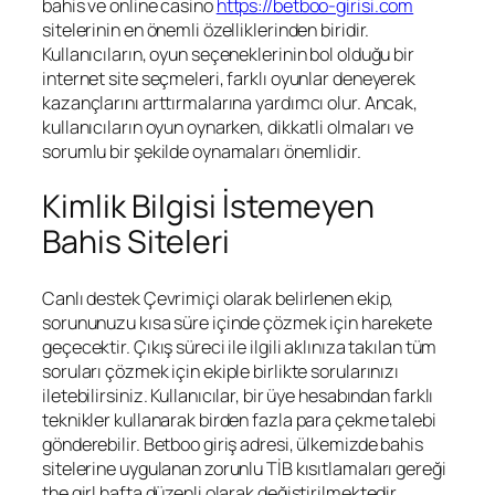
bahis ve online casino
https://betboo-girisi.com
sitelerinin en önemli özelliklerinden biridir.
Kullanıcıların, oyun seçeneklerinin bol olduğu bir
internet site seçmeleri, farklı oyunlar deneyerek
kazançlarını arttırmalarına yardımcı olur. Ancak,
kullanıcıların oyun oynarken, dikkatli olmaları ve
sorumlu bir şekilde oynamaları önemlidir.
Kimlik Bilgisi İstemeyen
Bahis Siteleri
Canlı destek Çevrimiçi olarak belirlenen ekip,
sorununuzu kısa süre içinde çözmek için harekete
geçecektir. Çıkış süreci ile ilgili aklınıza takılan tüm
soruları çözmek için ekiple birlikte sorularınızı
iletebilirsiniz. Kullanıcılar, bir üye hesabından farklı
teknikler kullanarak birden fazla para çekme talebi
gönderebilir. Betboo giriş adresi, ülkemizde bahis
sitelerine uygulanan zorunlu TİB kısıtlamaları gereği
the girl hafta düzenli olarak değiştirilmektedir.