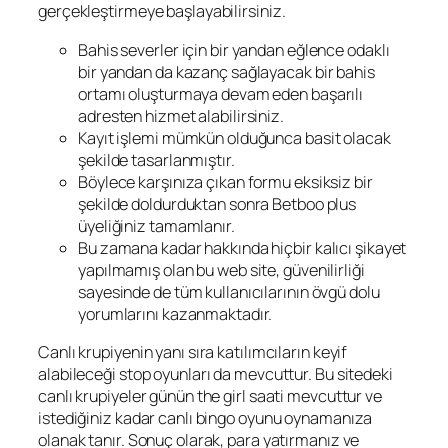
gerçekleştirmeye başlayabilirsiniz.
Bahis severler için bir yandan eğlence odaklı
bir yandan da kazanç sağlayacak bir bahis
ortamı oluşturmaya devam eden başarılı
adresten hizmet alabilirsiniz.
Kayıt işlemi mümkün olduğunca basit olacak
şekilde tasarlanmıştır.
Böylece karşınıza çıkan formu eksiksiz bir
şekilde doldurduktan sonra Betboo plus
üyeliğiniz tamamlanır.
Bu zamana kadar hakkında hiçbir kalıcı şikayet
yapılmamış olan bu web site, güvenilirliği
sayesinde de tüm kullanıcılarının övgü dolu
yorumlarını kazanmaktadır.
Canlı krupiyenin yanı sıra katılımcıların keyif
alabileceği stop oyunları da mevcuttur. Bu sitedeki
canlı krupiyeler günün the girl saati mevcuttur ve
istediğiniz kadar canlı bingo oyunu oynamanıza
olanak tanır. Sonuç olarak, para yatırmanız ve