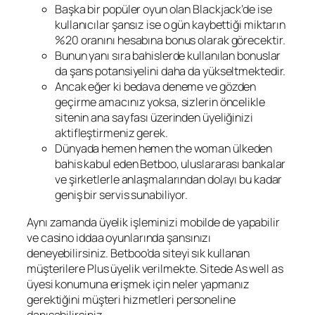
Başka bir popüler oyun olan Blackjack’de ise
kullanıcılar şansız ise o gün kaybettiği miktarın
%20 oranını hesabına bonus olarak görecektir.
Bunun yanı sıra bahislerde kullanılan bonuslar
da şans potansiyelini daha da yükseltmektedir.
Ancak eğer ki bedava deneme ve gözden
geçirme amacınız yoksa, sizlerin öncelikle
sitenin ana sayfası üzerinden üyeliğinizi
aktifleştirmeniz gerek.
Dünyada hemen hemen the woman ülkeden
bahis kabul eden Betboo, uluslararası bankalar
ve şirketlerle anlaşmalarından dolayı bu kadar
geniş bir servis sunabiliyor.
Aynı zamanda üyelik işleminizi mobilde de yapabilir
ve casino iddaa oyunlarında şansınızı
deneyebilirsiniz. Betboo’da siteyi sık kullanan
müşterilere Plus üyelik verilmekte. Sitede As well as
üyesi konumuna erişmek için neler yapmanız
gerektiğini müşteri hizmetleri personeline
danışabilirsiniz.