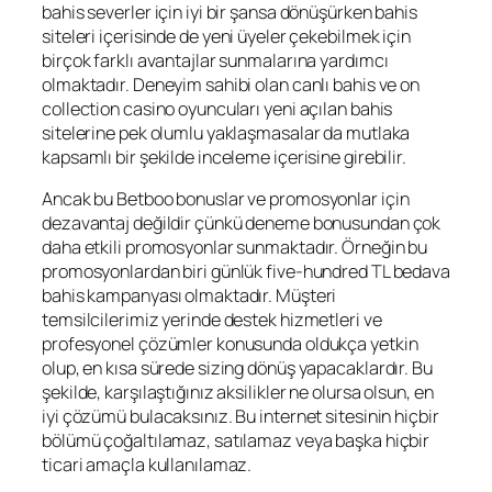
bahis severler için iyi bir şansa dönüşürken bahis
siteleri içerisinde de yeni üyeler çekebilmek için
birçok farklı avantajlar sunmalarına yardımcı
olmaktadır. Deneyim sahibi olan canlı bahis ve on
collection casino oyuncuları yeni açılan bahis
sitelerine pek olumlu yaklaşmasalar da mutlaka
kapsamlı bir şekilde inceleme içerisine girebilir.
Ancak bu Betboo bonuslar ve promosyonlar için
dezavantaj değildir çünkü deneme bonusundan çok
daha etkili promosyonlar sunmaktadır. Örneğin bu
promosyonlardan biri günlük five-hundred TL bedava
bahis kampanyası olmaktadır. Müşteri
temsilcilerimiz yerinde destek hizmetleri ve
profesyonel çözümler konusunda oldukça yetkin
olup, en kısa sürede sizing dönüş yapacaklardır. Bu
şekilde, karşılaştığınız aksilikler ne olursa olsun, en
iyi çözümü bulacaksınız. Bu internet sitesinin hiçbir
bölümü çoğaltılamaz, satılamaz veya başka hiçbir
ticari amaçla kullanılamaz.