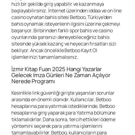
hızlı bir şekilde giriş yapabilir ve kazanmaya
başlayabilirsiniz. İnternet üzerinden iddaa ve on line
casino oynatan bahis sitesi Betboo, Türkiye’den
bahis oynamak isteyenlerin ilgisini üzerine çekmeyi
başarıyor. Birbirinden farklı spor bahis ve casino
oyunlarında şansınızı deneyebileceğiniz bahis
sitesinde yüksek kazanç ve heyecan fırsatları sizi
bekliyor. Ancak öncelikle Betboo Kayıt Ol
işlemlerinizi tamamlamalısınız.
İzmir Kitap Fuarı 2025 Hangi Yazarlar
Gelecek Imza Günleri Ne Zaman Açılıyor
Nerede Programı
Kesinlikle link güvenliği girişte yaşanılan sorunlar
arasında en önemli olanıdır. Kullanıcılar, Betboo
hesaplarına para yatırmak istediklerinde, Betboo
hesaplarına giriş yaparak para Yatırma bölümüne
tıklamalıdırlar. Daha sonra, tercih ettikleri ödeme
yöntemini seçerek para yatırma işlemlerini
tamamlayabilirler. Betboo, kullanıcıların para