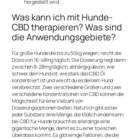
hergestellt wird.
Was kann ich mit Hunde-
CBD therapieren? Was sind
die Anwendungsgebiete?
Für große Hunde die bis zu 50kg wiegen, reicht die
Dosis von 16-48mg täglich. Die Dosierung liegt dann
zwischen 8-28mg täglich, abhängig davon, wie
schwer dein Hund ist, wie stark das CBD Öl
konzentriert ist und wie oft du es deinem Hund
verabreichst. Zwei verschiedene Größen und zwei
verschiedene Konzentrationen von CBD können die
Möglichkeit für eine Vielzahl von
Dosierungsoptionen bieten. Natürlich gibt es bei
jeder Substanz eine Menge, die tödlich enden kann;
bei CBD für Hunde braucht es allerdings eine
gigantische Menge, damit es zu einer toxischen
Überdosis kommt. Es gibt einige Faktoren, die die