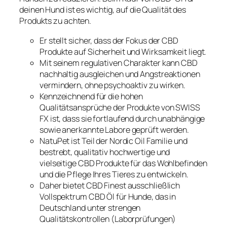
deinen Hund ist es wichtig, auf die Qualität des
Produkts zu achten.
Er stellt sicher, dass der Fokus der CBD
Produkte auf Sicherheit und Wirksamkeit liegt.
Mit seinem regulativen Charakter kann CBD
nachhaltig ausgleichen und Angstreaktionen
vermindern, ohne psychoaktiv zu wirken.
Kennzeichnend für die hohen
Qualitätsansprüche der Produkte von SWISS
FX ist, dass sie fortlaufend durch unabhängige
sowie anerkannte Labore geprüft werden.
NatuPet ist Teil der Nordic Oil Familie und
bestrebt, qualitativ hochwertige und
vielseitige CBD Produkte für das Wohlbefinden
und die Pflege Ihres Tieres zu entwickeln.
Daher bietet CBD Finest ausschließlich
Vollspektrum CBD Öl für Hunde, das in
Deutschland unter strengen
Qualitätskontrollen (Laborprüfungen)