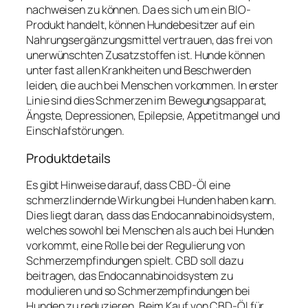
nachweisen zu können. Da es sich um ein BIO-
Produkt handelt, können Hundebesitzer auf ein
Nahrungsergänzungsmittel vertrauen, das frei von
unerwünschten Zusatzstoffen ist. Hunde können
unter fast allen Krankheiten und Beschwerden
leiden, die auch bei Menschen vorkommen. In erster
Linie sind dies Schmerzen im Bewegungsapparat,
Ängste, Depressionen, Epilepsie, Appetitmangel und
Einschlafstörungen.
Produktdetails
Es gibt Hinweise darauf, dass CBD-Öl eine
schmerzlindernde Wirkung bei Hunden haben kann.
Dies liegt daran, dass das Endocannabinoidsystem,
welches sowohl bei Menschen als auch bei Hunden
vorkommt, eine Rolle bei der Regulierung von
Schmerzempfindungen spielt. CBD soll dazu
beitragen, das Endocannabinoidsystem zu
modulieren und so Schmerzempfindungen bei
Hunden zu reduzieren. Beim Kauf von CBD-Öl für