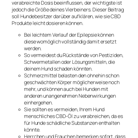
verabreichte Dosis beeinflussen, der wichtigste ist
jedoch die Größe deines Vierbeiners. Dieser Beitrag
soll Hundebesitzer darüber aufklären, wie sie CBD
Produkte leicht dosieren können.
Bei leichtem Verlauf der Epilepsie können
diese womöglich vollständig damit ersetzt
werden.
So vermeidest du Rückstände von Pestiziden,
Schwermetallen oder Lösungsmitteln, die
deinem Hund schaden könnten.
Schmerzmittel belasten den ohnehin schon
geschwächten Körper möglicherweise noch
mehr, und können auch bei Hunden mit
anderen unangenehmen Nebenwirkungen
einhergehen.
Sie sollten es vermeiden, Ihrem Hund
menschliches CBD-Öl zu verabreichen, da es
für Hunde schädliche Substanzen enthalten
könnte.
Herrchen und Frauchen bemerken sofort, dass