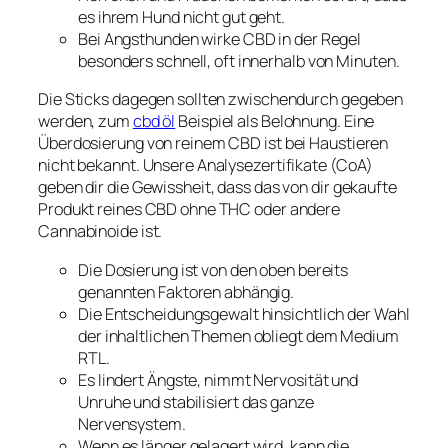
es ihrem Hund nicht gut geht.
Bei Angsthunden wirke CBD in der Regel
besonders schnell, oft innerhalb von Minuten.
Die Sticks dagegen sollten zwischendurch gegeben
werden, zum
cbd öl
Beispiel als Belohnung. Eine
Überdosierung von reinem CBD ist bei Haustieren
nicht bekannt. Unsere Analysezertifikate (CoA)
geben dir die Gewissheit, dass das von dir gekaufte
Produkt reines CBD ohne THC oder andere
Cannabinoide ist.
Die Dosierung ist von den oben bereits
genannten Faktoren abhängig.
Die Entscheidungsgewalt hinsichtlich der Wahl
der inhaltlichen Themen obliegt dem Medium
RTL.
Es lindert Ängste, nimmt Nervosität und
Unruhe und stabilisiert das ganze
Nervensystem.
Wenn es länger gelagert wird, kann die