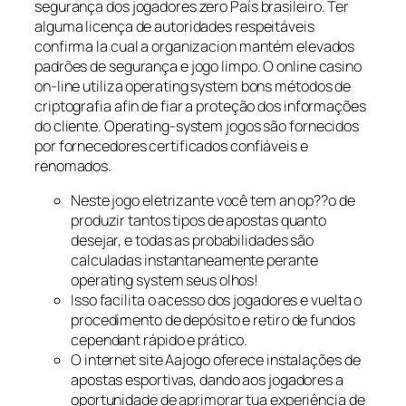
segurança dos jogadores zero País brasileiro. Ter
alguma licença de autoridades respeitáveis ​​
confirma la cual a organizacion mantém elevados
padrões de segurança e jogo limpo. O online casino
on-line utiliza operating system bons métodos de
criptografia afin de fiar a proteção dos informações
do cliente. Operating-system jogos são fornecidos
por fornecedores certificados confiáveis ​​e
renomados.
Neste jogo eletrizante você tem an op??o de
produzir tantos tipos de apostas quanto
desejar, e todas as probabilidades são
calculadas instantaneamente perante
operating system seus olhos!
Isso facilita o acesso dos jogadores e vuelta o
procedimento de depósito e retiro de fundos
cependant rápido e prático.
O internet site Aajogo oferece instalações de
apostas esportivas, dando aos jogadores a
oportunidade de aprimorar tua experiência de