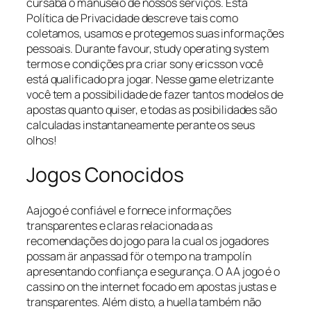
cursaba o manuseio de nossos serviços. Esta
Política de Privacidade descreve tais como
coletamos, usamos e protegemos suas informações
pessoais. Durante favour, study operating system
termos e condições pra criar sony ericsson você
está qualificado pra jogar. Nesse game eletrizante
você tem a possibilidade de fazer tantos modelos de
apostas quanto quiser, e todas as posibilidades são
calculadas instantaneamente perante os seus
olhos!
Jogos Conocidos
Aajogo é confiável e fornece informações
transparentes e claras relacionada as
recomendações do jogo para la cual os jogadores
possam är anpassad för o tempo na trampolín
apresentando confiança e segurança. O AA jogo é o
cassino on the internet focado em apostas justas e
transparentes. Além disto, a huella também não