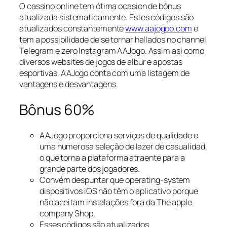
O cassino online tem ótima ocasion de bônus
atualizada sistematicamente. Estes códigos são
atualizados constantemente
www.aajogoo.com
e
tem a possibilidade de se tornar hallados no channel
Telegram e zero Instagram AAJogo. Assim asi como
diversos websites de jogos de albur e apostas
esportivas, AAJogo conta com uma listagem de
vantagens e desvantagens.
Bônus 60%
AAJogo proporciona serviços de qualidade e
uma numerosa seleção de lazer de casualidad,
o que torna a plataforma atraente para a
grande parte dos jogadores.
Convém despuntar que operating-system
dispositivos iOS não têm o aplicativo porque
não aceitam instalações fora da The apple
company Shop.
Esses códigos são atualizados