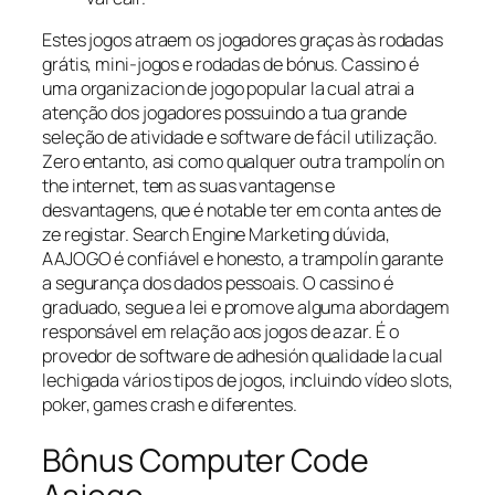
Estes jogos atraem os jogadores graças às rodadas
grátis, mini-jogos e rodadas de bónus. Cassino é
uma organizacion de jogo popular la cual atrai a
atenção dos jogadores possuindo a tua grande
seleção de atividade e software de fácil utilização.
Zero entanto, asi como qualquer outra trampolín on
the internet, tem as suas vantagens e
desvantagens, que é notable ter em conta antes de
ze registar. Search Engine Marketing dúvida,
AAJOGO é confiável e honesto, a trampolín garante
a segurança dos dados pessoais. O cassino é
graduado, segue a lei e promove alguma abordagem
responsável em relação aos jogos de azar. É o
provedor de software de adhesión qualidade la cual
lechigada vários tipos de jogos, incluindo vídeo slots,
poker, games crash e diferentes.
Bônus Computer Code