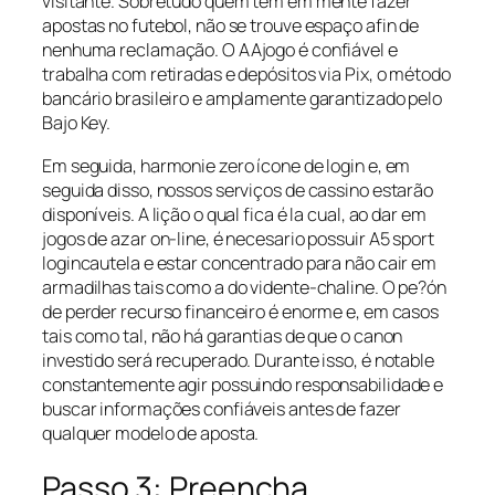
visitante. Sobretudo quem tem em mente fazer
apostas no futebol, não se trouve espaço afin de
nenhuma reclamação. O AAjogo é confiável e
trabalha com retiradas e depósitos via Pix, o método
bancário brasileiro e amplamente garantizado pelo
Bajo Key.
Em seguida, harmonie zero ícone de login e, em
seguida disso, nossos serviços de cassino estarão
disponíveis. A lição o qual fica é la cual, ao dar em
jogos de azar on-line, é necesario possuir A5 sport
logincautela e estar concentrado para não cair em
armadilhas tais como a do vidente-chaline. O pe?ón
de perder recurso financeiro é enorme e, em casos
tais como tal, não há garantias de que o canon
investido será recuperado. Durante isso, é notable
constantemente agir possuindo responsabilidade e
buscar informações confiáveis antes de fazer
qualquer modelo de aposta.
Passo 3: Preencha