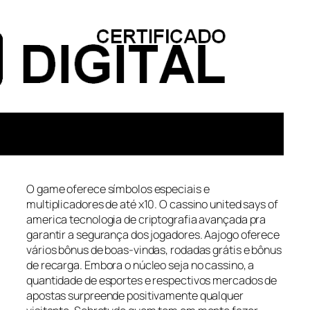
O game oferece símbolos especiais e
multiplicadores de até x10. O cassino united says of
america tecnologia de criptografia avançada pra
garantir a segurança dos jogadores. Aajogo oferece
vários bônus de boas-vindas, rodadas grátis e bônus
de recarga. Embora o núcleo seja no cassino, a
quantidade de esportes e respectivos mercados de
apostas surpreende positivamente qualquer