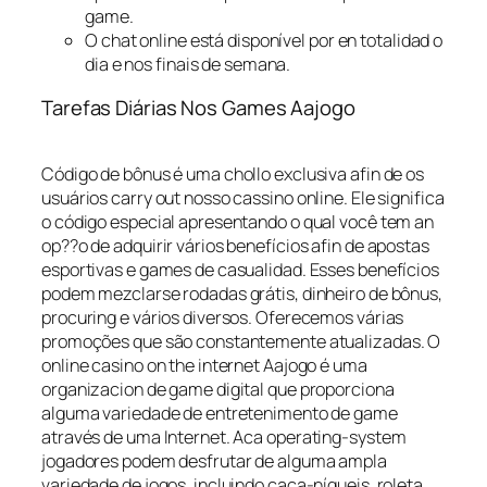
game.
O chat online está disponível por en totalidad o
dia e nos finais de semana.
Tarefas Diárias Nos Games Aajogo
Código de bônus é uma chollo exclusiva afin de os
usuários carry out nosso cassino online. Ele significa
o código especial apresentando o qual você tem an
op??o de adquirir vários benefícios afin de apostas
esportivas e games de casualidad. Esses benefícios
podem mezclarse rodadas grátis, dinheiro de bônus,
procuring e vários diversos. Oferecemos várias
promoções que são constantemente atualizadas. O
online casino on the internet Aajogo é uma
organizacion de game digital que proporciona
alguma variedade de entretenimento de game
através de uma Internet. Aca operating-system
jogadores podem desfrutar de alguma ampla
variedade de jogos, incluindo caça-níqueis, roleta,