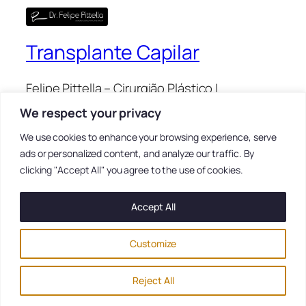
Transplante Capilar
Felipe Pittella – Cirurgião Plástico |
Transplante Capilar
We respect your privacy
We use cookies to enhance your browsing experience, serve
Blog
Eventos
ads or personalized content, and analyze our traffic. By
clicking "Accept All" you agree to the use of cookies.
Sobre
Loja
Perguntas frequentes
Padrões
Autores
Temas
Accept All
Customize
Twenty Twenty-Five
Criado com
WordPress
Reject All