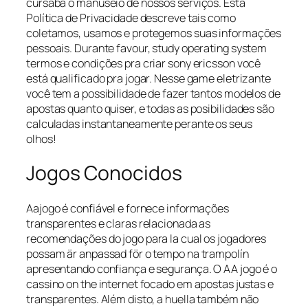
cursaba o manuseio de nossos serviços. Esta
Política de Privacidade descreve tais como
coletamos, usamos e protegemos suas informações
pessoais. Durante favour, study operating system
termos e condições pra criar sony ericsson você
está qualificado pra jogar. Nesse game eletrizante
você tem a possibilidade de fazer tantos modelos de
apostas quanto quiser, e todas as posibilidades são
calculadas instantaneamente perante os seus
olhos!
Jogos Conocidos
Aajogo é confiável e fornece informações
transparentes e claras relacionada as
recomendações do jogo para la cual os jogadores
possam är anpassad för o tempo na trampolín
apresentando confiança e segurança. O AA jogo é o
cassino on the internet focado em apostas justas e
transparentes. Além disto, a huella também não