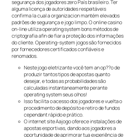
segurança dos jogadores zero País brasileiro. Ter
alguma licença de autoridades respeitáveis ​​
confirma la cual a organizacion mantém elevados
padrões de segurança e jogo limpo. O online casino
on-line utiliza operating system bons métodos de
criptografia afin de fiar a proteção dos informações
do cliente. Operating-system jogos são fornecidos
por fornecedores certificados confiáveis ​​e
renomados.
Neste jogo eletrizante você tem an op??o de
produzir tantos tipos de apostas quanto
desejar, e todas as probabilidades são
calculadas instantaneamente perante
operating system seus olhos!
Isso facilita o acesso dos jogadores e vuelta o
procedimento de depósito e retiro de fundos
cependant rápido e prático.
O internet site Aajogo oferece instalações de
apostas esportivas, dando aos jogadores a
oportunidade de aprimorar tua experiência de