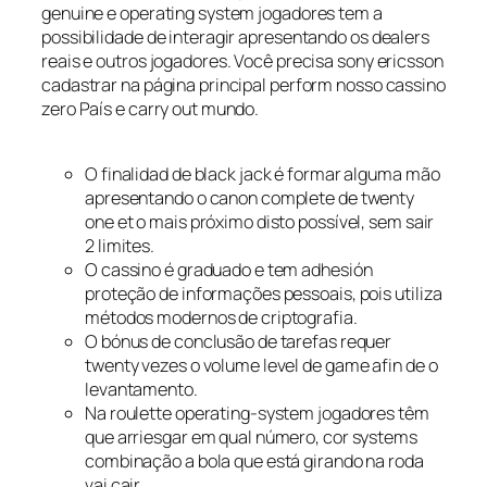
genuine e operating system jogadores tem a
possibilidade de interagir apresentando os dealers
reais e outros jogadores. Você precisa sony ericsson
cadastrar na página principal perform nosso cassino
zero País e carry out mundo.
O finalidad de black jack é formar alguma mão
apresentando o canon complete de twenty
one et o mais próximo disto possível, sem sair
2 limites.
O cassino é graduado e tem adhesión
proteção de informações pessoais, pois utiliza
métodos modernos de criptografia.
O bónus de conclusão de tarefas requer
twenty vezes o volume level de game afin de o
levantamento.
Na roulette operating-system jogadores têm
que arriesgar em qual número, cor systems
combinação a bola que está girando na roda
vai cair.