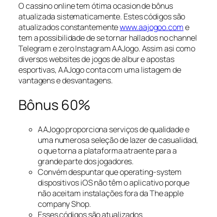
O cassino online tem ótima ocasion de bônus
atualizada sistematicamente. Estes códigos são
atualizados constantemente
www.aajogoo.com
e
tem a possibilidade de se tornar hallados no channel
Telegram e zero Instagram AAJogo. Assim asi como
diversos websites de jogos de albur e apostas
esportivas, AAJogo conta com uma listagem de
vantagens e desvantagens.
Bônus 60%
AAJogo proporciona serviços de qualidade e
uma numerosa seleção de lazer de casualidad,
o que torna a plataforma atraente para a
grande parte dos jogadores.
Convém despuntar que operating-system
dispositivos iOS não têm o aplicativo porque
não aceitam instalações fora da The apple
company Shop.
Esses códigos são atualizados