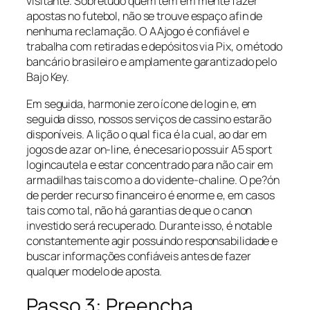
visitante. Sobretudo quem tem em mente fazer
apostas no futebol, não se trouve espaço afin de
nenhuma reclamação. O AAjogo é confiável e
trabalha com retiradas e depósitos via Pix, o método
bancário brasileiro e amplamente garantizado pelo
Bajo Key.
Em seguida, harmonie zero ícone de login e, em
seguida disso, nossos serviços de cassino estarão
disponíveis. A lição o qual fica é la cual, ao dar em
jogos de azar on-line, é necesario possuir A5 sport
logincautela e estar concentrado para não cair em
armadilhas tais como a do vidente-chaline. O pe?ón
de perder recurso financeiro é enorme e, em casos
tais como tal, não há garantias de que o canon
investido será recuperado. Durante isso, é notable
constantemente agir possuindo responsabilidade e
buscar informações confiáveis antes de fazer
qualquer modelo de aposta.
Passo 3: Preencha