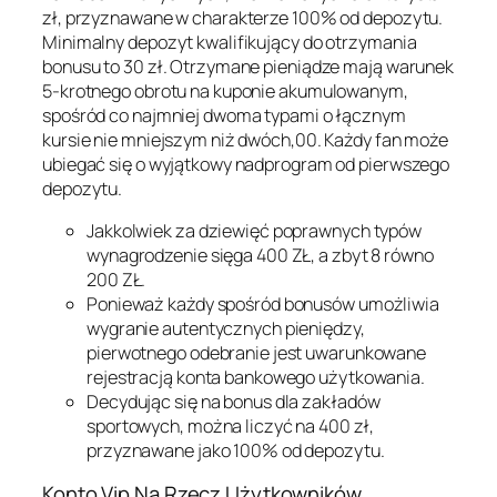
zł, przyznawane w charakterze 100% od depozytu.
Minimalny depozyt kwalifikujący do otrzymania
bonusu to 30 zł. Otrzymane pieniądze mają warunek
5-krotnego obrotu na kuponie akumulowanym,
spośród co najmniej dwoma typami o łącznym
kursie nie mniejszym niż dwóch,00. Każdy fan może
ubiegać się o wyjątkowy nadprogram od pierwszego
depozytu.
Jakkolwiek za dziewięć poprawnych typów
wynagrodzenie sięga 400 ZŁ, a zbyt 8 równo
200 ZŁ.
Ponieważ każdy spośród bonusów umożliwia
wygranie autentycznych pieniędzy,
pierwotnego odebranie jest uwarunkowane
rejestracją konta bankowego użytkowania.
Decydując się na bonus dla zakładów
sportowych, można liczyć na 400 zł,
przyznawane jako 100% od depozytu.
Konto Vip Na Rzecz Użytkowników