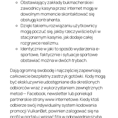
Obstawiający zakłady bukmacherskie i
zawodnicy kasyna przez internet mogą w
dowolnym momencie skontaktować się
obsługą kontrahenta.
Dzięki takiemu rozwiązaniu użytkownicy
mogą poczuć się, jakby rzeczywiście byli w
stacjonarnym kasynie, jak dodaje całej
rozgrywce realizmu.
Identycznie w jaki to sposób wydarzenia e-
sportowe, faktycznie i sytuacje sportowe
obstawiać można w dwóch trybach.
Dają ogromną swobodę i najczęściej zapewniają
całkowicie bezpłatny zastrzyk gotówki. Kody mogą
być ekskluzywnie udostępniane dla określonych
odbiorców wraz z wykorzystaniem zewnętrznych
metod — Facebook, newsletter lub poniekąd
partnerskie strony www internetowe. Kiedy ktoś
odbierze swój indywidualny system kodowania
promocji VulkanBet, powinien zalogować się na
profil w portalu i wpisać fita w odpowiednie szyba.