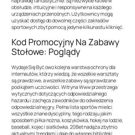
naprawdę fantastycznie. Są niezwykle łatwe w
obsłudze, intuicyjne i responsywne na każdego
urządzeniach przenośnych. Użytkownicy mogą
uzyskać dostęp do dowolnej części zakładów
sportowych zbyt pomocą jedynie kilkunastu kliknięć.
Kod Promocyjny Na Zabawy
Stołowe: Poglądy
Wydaje Się Być owo kolejna warstwa ochrony dla
internautów, którzy wiedzą, że wszelkie warsztaty
są prawdziwe, a wszelkie zabawy są sprawdzane
pod kątem uczciwości. Witryna Www przestrzega
wytycznych dotyczących odpowiedzialnego
hazardu i zachęca zawodników do odwiedzenia
odpowiedzialnej gry. Pełna lista sportów mieści
wszystkie znane dyscypliny, tego rodzaju jakim
sposobem piłka nożna, koszykówka, hokej na lodzie,
baseball, kojec i siatkówka. 20Bet nadąża zbytnio
aktualnymi trendami i daje do własnej biblioteki