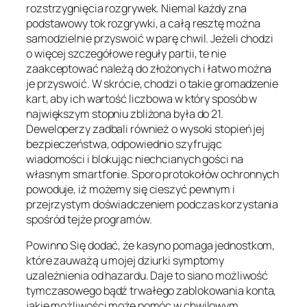
rozstrzygnięcia rozgrywek. Niemal każdy zna
podstawowy tok rozgrywki, a całą resztę można
samodzielnie przyswoić w parę chwil. Jeżeli chodzi
o więcej szczegółowe reguły partii, te nie
zaakceptować należą do złożonych i łatwo można
je przyswoić. W skrócie, chodzi o takie gromadzenie
kart, aby ich wartość liczbowa w który sposób w
największym stopniu zbliżona była do 21.
Deweloperzy zadbali również o wysoki stopień jej
bezpieczeństwa, odpowiednio szyfrując
wiadomości i blokując niechcianych gości na
własnym smartfonie. Sporo protokołów ochronnych
powoduje, iż możemy się cieszyć pewnym i
przejrzystym doświadczeniem podczas korzystania
spośród tejże programów.
Powinno Się dodać, że kasyno pomaga jednostkom,
które zauważą u mojej dziurki symptomy
uzależnienia od hazardu. Daje to siano możliwość
tymczasowego bądź trwałego zablokowania konta,
jakie możliwości może pomóc w chwilowym