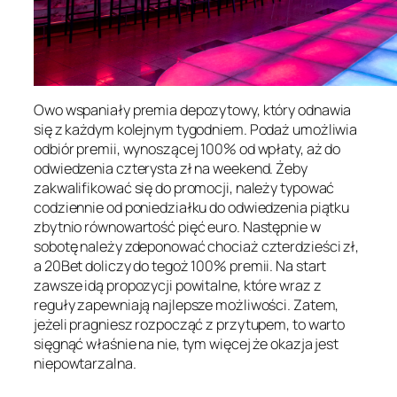
Owo wspaniały premia depozytowy, który odnawia
się z każdym kolejnym tygodniem. Podaż umożliwia
odbiór premii, wynoszącej 100% od wpłaty, aż do
odwiedzenia czterysta zł na weekend. Żeby
zakwalifikować się do promocji, należy typować
codziennie od poniedziałku do odwiedzenia piątku
zbytnio równowartość pięć euro. Następnie w
sobotę należy zdeponować chociaż czterdzieści zł,
a 20Bet doliczy do tegoż 100% premii. Na start
zawsze idą propozycji powitalne, które wraz z
reguły zapewniają najlepsze możliwości. Zatem,
jeżeli pragniesz rozpocząć z przytupem, to warto
sięgnąć właśnie na nie, tym więcej że okazja jest
niepowtarzalna.