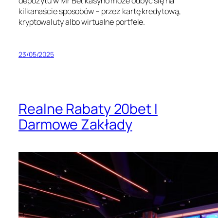
depozytu w Mr Bet kasyno może odbyć się na
kilkanaście sposobów – przez kartę kredytową,
kryptowaluty albo wirtualne portfele.
23/05/2025
Realne Rabaty 20bet I
Darmowe Zakłady