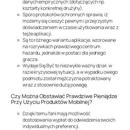
danych empirycznych (dotyczących np.
kształty konkretnej drużyny).
Sporo protokołów ochronnych sprawia, iż
możemy się cieszyć pewnym i przejrzystym
doświadczeniem w czasie użytkowania wraz z
tejże aplikacji.
Są to różnego wariantu aplikacje, wzorowane
na rozrywkach prawdziwego centrum
hazardu, jednakże w postaci dla jednego
gracza.
Wydaje Się Być to niezwykle ważny dział, w
razie kryzysowej sytuacji, a w wypadku owego
podmiotu został mężczyzna potraktowany
wraz z stosownie dużą powagę.
Czy Można Obstawiać Prawdziwe Pieniądze
Przy Użyciu Produktów Mobilnej?
Dzięki temu fani mają możliwość
dostosowania wypłat do odwiedzenia swoich
indywidualnych preferencji.