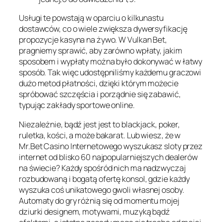
Usługi te powstają w oparciu o kilkunastu
dostawców, co o wiele zwiększa dywersyfikację
propozycje kasyna na żywo. W Vulkan Bet,
pragniemy sprawić, aby zarówno wpłaty, jakim
sposobem i wypłaty można było dokonywać w łatwy
sposób. Tak więc udostępniliśmy każdemu graczowi
dużo metod płatności, dzięki którym możecie
spróbować szczęścia i porządnie się zabawić,
typując zakłady sportowe online.
Niezależnie, bądź jest jest to blackjack, poker,
ruletka, kości, a może bakarat. Lub wiesz, że w
Mr.Bet Casino Internetowego wyszukasz sloty przez
internet od blisko 60 najpopularniejszych dealerów
na świecie? Każdy spośród nich ma nadzwyczaj
rozbudowaną i bogatą ofertę konsol, gdzie każdy
wyszuka coś unikatowego gwoli własnej osoby.
Automaty do gry różnią się od momentu mojej
dziurki designem, motywami, muzyką bądź