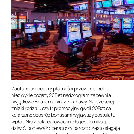
Zaufane procedury płatności przez internet i
niezwykle bogaty 20Bet nadprogram zapewnia
wyjątkowe wrażenia wraz z zabawy. Najczęściej
zniżki rodzaju szyfr promocyjny gwoli 20Bet są
kojarzone spośród bonusami wyjąwszy postulatu
wpłat. Nie Zaakceptować miało jest to nikogo
dziwić, ponieważ operatorzy bardzo często sięgają