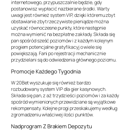
internetowego, przypuszczalnie będzie, gdy
postanowisz wypłacić nazbierane środki. Warty
uwagi jest również system VIP, dzięki któremu zbyt
obstawianie zbyt rzeczywiste pieniądze można
uzyskać równoczesne punkty, które następnie
można wymienić na bezpłatne zakłady. Składa się
pan spośród sześć poziomów i z każdym kolejnym
progiem potencjalne gratyfikacyj o wiele się
powiększają. Fani po rejestracji mechanicznie
przydzielani są do odwiedzenia głównego poziomu.
Promocje Każdego Tygodnia
W 20Bet wyszukuje się również bardzo
rozbudowany system VIP dla gier kasynowych.
Składa się pan, z aż trzydzieści poziomów i za każdy
spośród wymienionych przewidziane są wyjątkowe
rekompensaty. Kolejne progi przeskakujemy według
zgromadzeniu właściwej ilości punktów.
Nadprogram Z Brakiem Depozytu