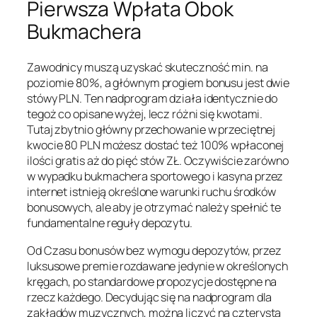
Pierwsza Wpłata Obok
Bukmachera
Zawodnicy muszą uzyskać skuteczność min. na
poziomie 80%, a głównym progiem bonusu jest dwie
stówy PLN. Ten nadprogram działa identycznie do
tegoż co opisane wyżej, lecz różni się kwotami.
Tutaj zbytnio główny przechowanie w przeciętnej
kwocie 80 PLN możesz dostać też 100% wpłaconej
ilości gratis aż do pięć stów ZŁ. Oczywiście zarówno
w wypadku bukmachera sportowego i kasyna przez
internet istnieją określone warunki ruchu środków
bonusowych, ale aby je otrzymać należy spełnić te
fundamentalne reguły depozytu.
Od Czasu bonusów bez wymogu depozytów, przez
luksusowe premie rozdawane jedynie w określonych
kręgach, po standardowe propozycje dostępne na
rzecz każdego. Decydując się na nadprogram dla
zakładów muzycznych, można liczyć na czterysta