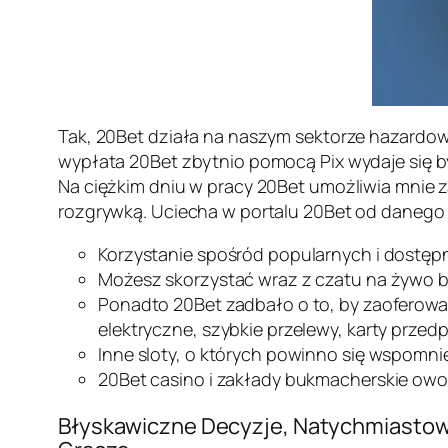
Tak, 20Bet działa na naszym sektorze hazardo
wypłata 20Bet zbytnio pomocą Pix wydaje się b
Na ciężkim dniu w pracy 20Bet umożliwia mnie 
rozgrywką. Uciecha w portalu 20Bet od danego 
Korzystanie spośród popularnych i dostęp
Możesz skorzystać wraz z czatu na żywo b
Ponadto 20Bet zadbało o to, by zaoferować
elektryczne, szybkie przelewy, karty przed
Inne sloty, o których powinno się wspomnieć 
20Bet casino i zakłady bukmacherskie owo
Błyskawiczne Decyzje, Natychmiastow