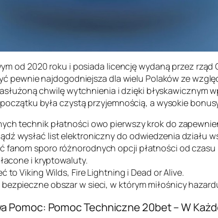
wym od 2020 roku i posiada licencję wydaną przez rz
yć pewnie najdogodniejsza dla wielu Polaków ze względ
zasłużoną chwilę wytchnienia i dzięki błyskawicznym 
początku była czystą przyjemnością, a wysokie bonusy
nych technik płatności owo pierwszy krok do zapewni
ądź wysłać list elektroniczny do odwiedzenia działu 
 fanom sporo różnorodnych opcji płatności od czasu k
płacone i kryptowaluty.
to Viking Wilds, Fire Lightning i Dead or Alive.
 bezpieczne obszar w sieci, w którym miłośnicy hazard
a Pomoc: Pomoc Techniczne 20bet – W Każd