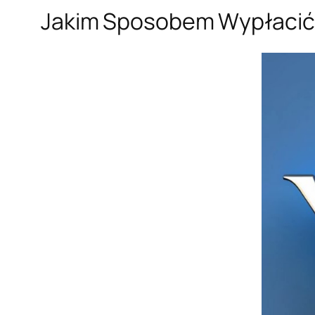
Jakim Sposobem Wypłacić