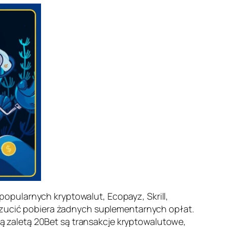
opularnych kryptowalut, Ecopayz, Skrill,
drzucić pobiera żadnych suplementarnych opłat.
 zaletą 20Bet są transakcje kryptowalutowe,