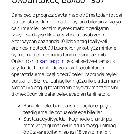
Daha dəqiq proqnoz qaytarmaq ötrü matçdan ibtidai
lap son statistik məlumatları öyrənə bilərsiniz. Və ya
canlı mərcləri tənzimləyərək matçın gedişatını
izləyin və dəyişikliklərə vaxtında cavab verin.
Azərbaycan bazarında 10 ildən artıq fəaliyyəti
ərzində mostbet 90 bukmeker şirkəti yüz minlərlə
oyunçunun etimadını və tanınmasını qazanıb.
Onların bir
imkanı təqdim
bax: əksəriyyət tematik
saytlarda, forumlarda və sosial şəbəkələrdə
operatorla əməkdaşlıq təcrübələri haqqında rəylər
buraxırlar. Biz real bahisçilərin gözü ilə platformanın
şiddətli və boğuq tərəflərinin obyektiv mənzərəsini
tikmək üçün bir daha belə cavabları təhlil etdik.
Bununla belə, burada istifadəçilər e-poçtu
təsdiqləməklə bonus əldə edə bilərlər.
Saytda qeydiyyatdan keçməklə praktik pul
mərc və ya qumar oyunları ilə məşğul olmaq
ötrü ziyarətçilərin lap azı 18 yaşı olmalıdır.