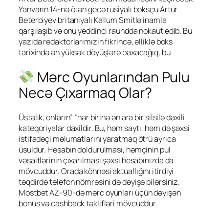
Yanvarın 14-nə ötən gecə rusiyalı boksçu Artur
Beterbiyev britaniyalı Kallum Smitlə inamla
qarşılaşıb və onu yeddinci raundda nokaut edib. Bu
yazıda redaktorlarımızın fikrincə, elliklə boks
tarixində ən yüksək döyüşlərə baxacağıq, bu
Mərc Oyunlarından Pulu
Necə Çıxarmaq Olar?
Üstəlik, onların” “hər birinə ən ara bir silsilə daxili
kateqoriyalar daxildir. Bu, həm saytı, həm də şəxsi
istifadəçi məlumatlarını yaratmaq ötrü ayrıca
üsuldur. Hesabın doldurulması, həmçinin pul
vəsaitlərinin çıxarılması şəxsi hesabınızda da
mövcuddur. Orada köhnəsi aktuallığını itirdiyi
təqdirdə telefon nömrəsini də dəyişə bilərsiniz.
Mostbet AZ-90-də mərc oyunları üçün dəyişən
bonus və cashback təklifləri mövcuddur.