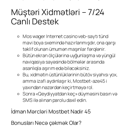
Müştəri Xidmətləri – 7/24
Canlı Destek
Mos wager Internet casino veb-saytı tünd
mavi boya sxemində hazırlanmışdır, ona qarşı
təklif olunan ümumən maşınlar fərqlənir.
Bütün ekran ölçülərinə uyğunlaşma və yüngül
naviqasiya sayəsində bölmələr arasında
asanlıqla aşırım edə biləcəksiniz.
Bu, xidmətin üstünlüklərinin bütöv siyahısı yox,
amma izafi aydınlaşır ki, Mostbet-aze45 i
yaxından nəzərdən keçirtməyə rol.
Sonra «Qeydiyyatdan keç» düyməsini basın və
SMS ilə alınan parolu daxil edin.
İdman Mərcləri Mostbet Nadir 45
Bonusları Necə çəkmək Olar?