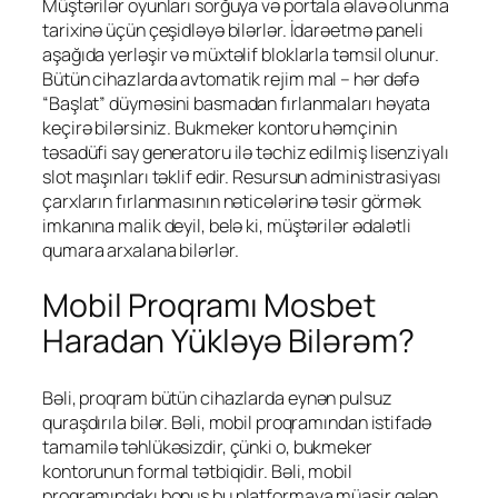
Müştərilər oyunları sorğuya və portala əlavə olunma
tarixinə üçün çeşidləyə bilərlər. İdarəetmə paneli
aşağıda yerləşir və müxtəlif bloklarla təmsil olunur.
Bütün cihazlarda avtomatik rejim mal – hər dəfə
“Başlat” düyməsini basmadan fırlanmaları həyata
keçirə bilərsiniz. Bukmeker kontoru həmçinin
təsadüfi say generatoru ilə təchiz edilmiş lisenziyalı
slot maşınları təklif edir. Resursun administrasiyası
çarxların fırlanmasının nəticələrinə təsir görmək
imkanına malik deyil, belə ki, müştərilər ədalətli
qumara arxalana bilərlər.
Mobil Proqramı Mosbet
Haradan Yükləyə Bilərəm?
Bəli, proqram bütün cihazlarda eynən pulsuz
quraşdırıla bilər. Bəli, mobil proqramından istifadə
tamamilə təhlükəsizdir, çünki o, bukmeker
kontorunun formal tətbiqidir. Bəli, mobil
proqramındakı bonus bu platformaya müasir gələn