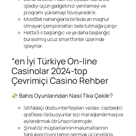
işlədiyi üçün gadgetınızı yeniləməyi və
proqramı yükləməyi tövsiyə edirik.
MostBet nəhənglərlə birlikdə ən məşhur
olmayan çempionatları belə tutmağa çalışır.
Hətta 5 il başlanğıc və ya daha başlanğıc
buraxılmış ucuz smartfonlar üzərində
işləyirlər.
“en İyi Türkiye On-line
Casinolar 2024-top
Çevrimiçi Casino Rehber
Bahis Oyunlarından Nasıl Tikə Çekilir?
İstifadəçi dostu interfeysləri və bax: cəzbedici
qrafikası ilə bu oyunlar sizi maraqlandırmaq və
əyləndirmək ötrü hazırlanmışdır.
Şirkət öz müştərilərinin məlumatlarının
təhlükəsizliyini təmin sezmək üçün elliklə