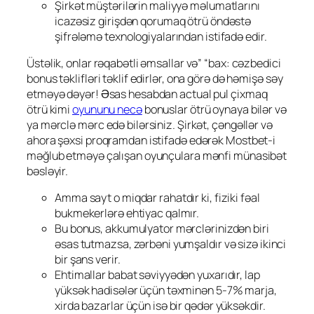
Şirkət müştərilərin maliyyə məlumatlarını
icazəsiz girişdən qorumaq ötrü öndəstə
şifrələmə texnologiyalarından istifadə edir.
Üstəlik, onlar rəqabətli əmsallar və” “bax: cəzbedici
bonus təklifləri təklif edirlər, ona görə də həmişə səy
etməyə dəyər! Əsas hesabdan actual pul çixmaq
ötrü kimi
oyununu necə
bonuslar ötrü oynaya bilər və
ya mərclə mərc edə bilərsiniz. Şirkət, çəngəllər və
ahora şəxsi proqramdan istifadə edərək Mostbet-i
məğlub etməyə çalışan oyunçulara mənfi münasibət
bəsləyir.
Amma sayt o miqdar rahatdır ki, fiziki fəal
bukmekerlərə ehtiyac qalmır.
Bu bonus, akkumulyator mərclərinizdən biri
əsas tutmazsa, zərbəni yumşaldır və sizə ikinci
bir şans verir.
Ehtimallar babat səviyyədən yuxarıdır, lap
yüksək hadisələr üçün təxminən 5-7% marja,
xirda bazarlar üçün isə bir qədər yüksəkdir.