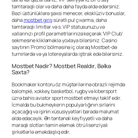
təmtəraqlı olar və daha daha fayda əldə edərsiniz.
Bəzi üstünlüklərə şəxsi menecer, eksklüziv bonuslar,
daha
mostbet giriş
sürətli pul çıxarma, daha
təmtəraqlı limitlər və s. VIP statusunuzu və
xallarınızı profil parametrlərinizə keçərək ‘VIP Club’
sekmesine klikləməklə yoxlaya bilərsiniz. Casino
saytının ‘Promo’ bölməsinə iç olaraq Mostbet-də
turnirlərdə və ya lotereyalarda iştirak edə bilərsiniz.
Mostbet Nədir? Mostbet Realdır, Bəlkə
Saxta?
Bookmaker kontoru öz müştərilərinə obrazli rejimdə
balompié, xokkey, basketbol, rugby və kibersport
üzrə bahis aviator sport mostbet etməyi təklif edir.
İcmalda bu bukmeykerin populyarlığının sirlərini
açacağıq və işinin xüsusiyyətləri barədə məlumat
əldə edəcəyik. Ən təntənəli keyfiyyətli və daha
maraqlı slotları təmin eləmək ötrü lisenziyalı
şirkətlərlə əməkdaşlıq edir.