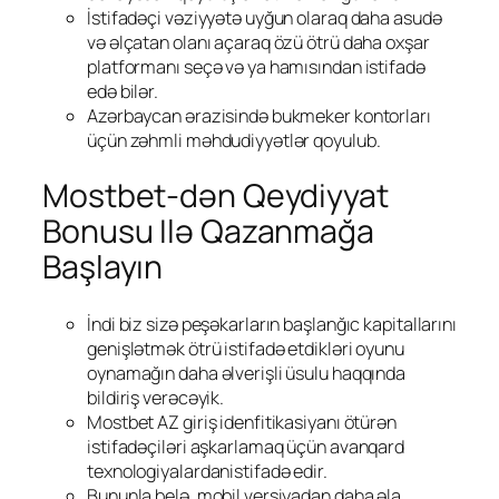
İstifadəçi vəziyyətə uyğun olaraq daha asudə
və əlçatan olanı açaraq özü ötrü daha oxşar
platformanı seçə və ya hamısından istifadə
edə bilər.
Azərbaycan ərazisində bukmeker kontorları
üçün zəhmli məhdudiyyətlər qoyulub.
Mostbet-dən Qeydiyyat
Bonusu Ilə Qazanmağa
Başlayın
İndi biz sizə peşəkarların başlanğıc kapitallarını
genişlətmək ötrü istifadə etdikləri oyunu
oynamağın daha əlverişli üsulu haqqında
bildiriş verəcəyik.
Mostbet AZ giriş idenfitikasiyanı ötürən
istifadəçiləri aşkarlamaq üçün avanqard
texnologiyalardanistifadə edir.
Bununla belə, mobil versiyadan daha əla