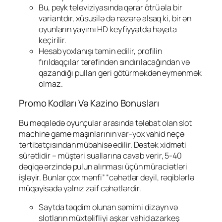
Bu, peyk televiziyasında qərar ötrü əla bir
variantdır, xüsusilə də nəzərə alsaq ki, bir ən
oyunların yayımı HD keyfiyyətdə həyata
keçirilir.
Hesab yoxlanışı təmin edilir, profilin
fırıldaqçılar tərəfindən sındırılacağından və
qazandığı pulları geri götürməkdən eymənmək
olmaz.
Promo Kodları Və Kazino Bonusları
Bu məqalədə oyunçular arasında tələbat olan slot
machine game maşınlarının var-yox vahid neçə
tərtibatçısından mübahisə edilir. Dəstək xidməti
sürətlidir – müştəri suallarına cavab verir, 5-40
dəqiqə ərzində pulun alınması üçün müraciətləri
işləyir. Bunlar çox mənfi” “cəhətlər deyil, rəqiblərlə
müqayisədə yalnız zəif cəhətlərdir.
Saytda təqdim olunan səmimi dizayn və
slotların müxtəlifliyi aşkar vahid azarkeş