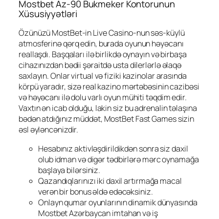
Mostbet Az-90 Bukmeker Kontorunun
Xüsusiyyətləri
Özünüzü MostBet-in Live Casino-nun səs-küylü
atmosferinə qərq edin, burada oyunun həyəcanı
reallaşdı. Başqaları ilə birlikdə oynayın və birbaşa
cihazınızdan bədii şəraitdə usta dilerlərlə əlaqə
saxlayın. Onlar virtual və fiziki kazinolar arasında
körpü yaradır, sizə real kazino mərtəbəsinin cazibəsi
və həyəcanı ilə dolu varlı oyun mühiti təqdim edir.
Vaxtın ən icab olduğu, lakin siz bu adrenalin təlaşına
bədən atdığınız müddət, MostBet Fast Games sizin
əsl əyləncənizdir.
Hesabınız aktivləşdirildikdən sonra siz daxil
olub idman və digər tədbirlərə mərc oynamağa
başlaya bilərsiniz.
Qazandıqlarınızı iki daxil artırmağa macal
verən bir bonus əldə edəcəksiniz.
Onlayn qumar oyunlarının dinamik dünyasında
Mostbet Azərbaycan imtahan və iş