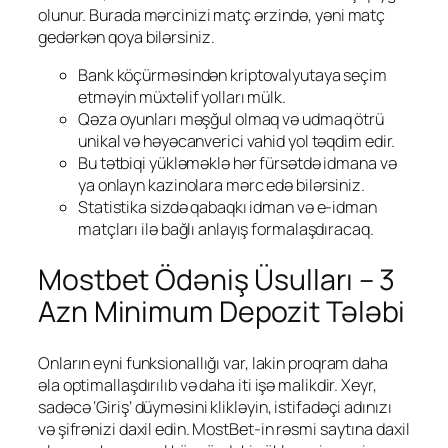
olunur. Burada mərcinizi matç ərzində, yəni matç
gedərkən qoya bilərsiniz.
Bank köçürməsindən kriptovalyutaya seçim
etməyin müxtəlif yolları mülk.
Qəza oyunları məşğul olmaq və udmaq ötrü
unikal və həyəcanverici vahid yol təqdim edir.
Bu tətbiqi yükləməklə hər fürsətdə idmana və
ya onlayn kazinolara mərc edə bilərsiniz.
Statistika sizdə qabaqkı idman və e-idman
matçları ilə bağlı anlayış formalaşdıracaq.
Mostbet Ödəniş Üsulları – 3
Azn Minimum Depozit Tələbi
Onların eyni funksionallığı var, lakin proqram daha
əla optimallaşdırılıb və daha iti işə malikdir. Xeyr,
sadəcə ‘Giriş’ düyməsini klikləyin, istifadəçi adınızı
və şifrənizi daxil edin. MostBet-in rəsmi saytına daxil