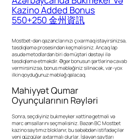
Azərbaycanda Bukmeker Və
Kazino Added Bonus
550+250 金州資訊
Mostbet-dən qazanclarınızı çıxarmaq istəyirsinizsə,
təsdiqləmə prosesindən keçməlisiniz. Ancaq lap
asudə metodlardan biri də müştəri dəstəyi ilə
təsdiqləmə etməkdir. Əgər bonusun şərtlərinə cavab
vermirsinizsə, bonus məbləğiniz silinəcək, var-yox
ilkin qoyduğunuz məbləğ qalacaq.
Mahiyyət Qumar
Oyunçularının Rəyləri
Sonra, seçdiyiniz bukmeyker xəttinə getməli və
mərc əmsallarını seçməlisiniz. Bəzən BC Mostbet
kazino saytımız bloklanır, bu səbəbdən istifadəçilər
yeni güzgülər axtarmalı olurlar. İşləyən saytları