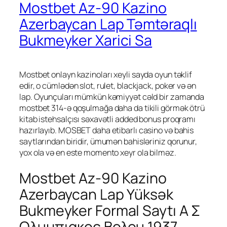
Mostbet Az-90 Kazino
Azerbaycan Lap Təmtəraqlı
Bukmeyker Xarici Sa
Mostbet onlayn kazinoları xeyli sayda oyun təklif
edir, o cümlədən slot, rulet, blackjack, poker və ən
lap. Oyunçuları mümkün kəmiyyət cəld bir zamanda
mostbet 314-ə qoşulmağa daha da tikili görmək ötrü
kitab istehsalçısı səxavətli added bonus proqramı
hazırlayıb. MOSBET daha etibarlı casino və bahis
saytlarından biridir, ümumən bahisləriniz qorunur,
yox ola və en este momento xeyr ola bilməz.
Mostbet Az-90 Kazino
Azerbaycan Lap Yüksək
Bukmeyker Formal Saytı Α Σ
Ολυμπιακος Βολου 1937