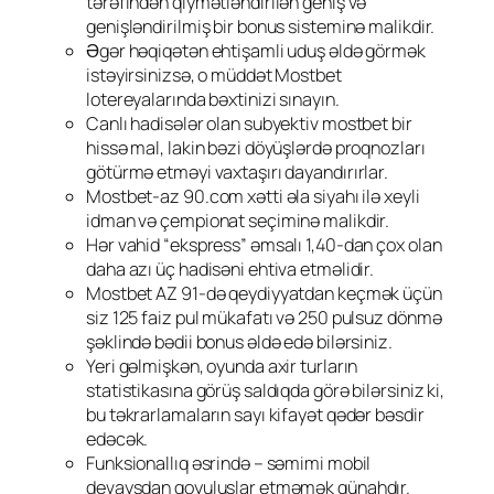
tərəfindən qiymətləndirilən geniş və
genişləndirilmiş bir bonus sisteminə malikdir.
Əgər həqiqətən ehtişamli uduş əldə görmək
istəyirsinizsə, o müddət Mostbet
lotereyalarında bəxtinizi sınayın.
Canlı hadisələr olan subyektiv mostbet bir
hissə mal, lakin bəzi döyüşlərdə proqnozları
götürmə etməyi vaxtaşırı dayandırırlar.
Mostbet-az 90.com xətti əla siyahı ilə xeyli
idman və çempionat seçiminə malikdir.
Hər vahid “ekspress” əmsalı 1,40-dan çox olan
daha azı üç hadisəni ehtiva etməlidir.
Mostbet AZ 91-də qeydiyyatdan keçmək üçün
siz 125 faiz pul mükafatı və 250 pulsuz dönmə
şəklində bədii bonus əldə edə bilərsiniz.
Yeri gəlmişkən, oyunda axir turların
statistikasına görüş saldıqda görə bilərsiniz ki,
bu təkrarlamaların sayı kifayət qədər bəsdir
edəcək.
Funksionallıq əsrində – səmimi mobil
devaysdan qoyuluşlar etməmək günahdır.