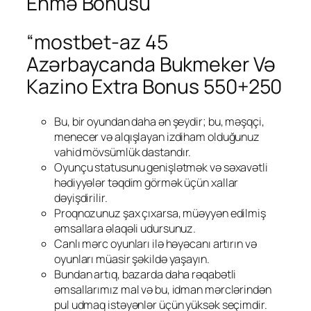
Enmə Bonusu
“mostbet-az 45
Azərbaycanda Bukmeker Və
Kazino Extra Bonus 550+250
Bu, bir oyundan daha ən şeydir; bu, məşqçi,
menecer və alqışlayan izdiham olduğunuz
vahid mövsümlük dastandır.
Oyunçu statusunu genişlətmək və səxavətli
hədiyyələr təqdim görmək üçün xallar
dəyişdirilir.
Proqnozunuz şax çıxarsa, müəyyən edilmiş
əmsallara əlaqəli udursunuz.
Canlı mərc oyunları ilə həyəcanı artırın və
oyunları müasir şəkildə yaşayın.
Bundan artıq, bazarda daha rəqabətli
əmsallarımız mal və bu, idman mərclərindən
pul udmaq istəyənlər üçün yüksək seçimdir.