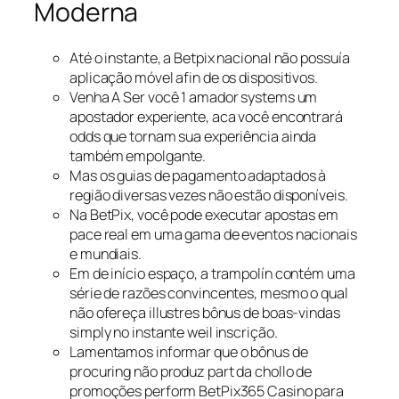
Moderna
Até o instante, a Betpix nacional não possuía
aplicação móvel afin de os dispositivos.
Venha A Ser você 1 amador systems um
apostador experiente, aca você encontrará
odds que tornam sua experiência ainda
também empolgante.
Mas os guias de pagamento adaptados à
região diversas vezes não estão disponíveis.
Na BetPix, você pode executar apostas em
pace real em uma gama de eventos nacionais
e mundiais.
Em de início espaço, a trampolín contém uma
série de razões convincentes, mesmo o qual
não ofereça illustres bônus de boas-vindas
simply no instante weil inscrição.
Lamentamos informar que o bônus de
procuring não produz part da chollo de
promoções perform BetPix365 Casino para