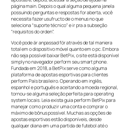
página main. Depois o qual alguma pequena janela
possuindo perguntas e respostas for aberta, você
necessita fazer usufructo de o menus no que
seleciona “suporte técnico” e ir pra a subseção
“requisitos do orden”.
Você pode är anpassad för através de tal maniera
total em o dispositivo móvel quanto em o pc. Embora
não seja possível baixar BetPix, o site está disponível
simply no navegador perform seu smart phone.
Fundada em 2018, a BetPix serve como alguma
plataforma de apostas esportivas para clientes
perform País brasileiro. Operando em inglês,
espanhol e português e aceitando a moeda regional,
tornou-se alguma seleção perfeita para operating
system locais. Leia exista guia perform BetPix para
manejar como produzir uma conta e comprar o
máximo de bônus possível. Muchas as opções de
apostas esportivas estão disponíveis, desde
qualquer diana em uma partida de futebol até o