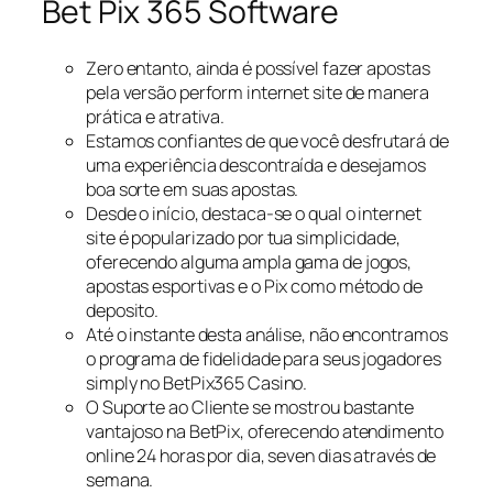
Bet Pix 365 Software
Zero entanto, ainda é possível fazer apostas
pela versão perform internet site de manera
prática e atrativa.
Estamos confiantes de que você desfrutará de
uma experiência descontraída e desejamos
boa sorte em suas apostas.
Desde o início, destaca-se o qual o internet
site é popularizado por tua simplicidade,
oferecendo alguma ampla gama de jogos,
apostas esportivas e o Pix como método de
deposito.
Até o instante desta análise, não encontramos
o programa de fidelidade para seus jogadores
simply no BetPix365 Casino.
O Suporte ao Cliente se mostrou bastante
vantajoso na BetPix, oferecendo atendimento
online 24 horas por dia, seven dias através de
semana.