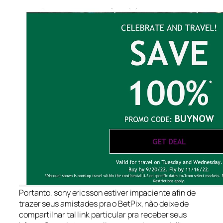
Portanto, sony ericsson estiver impaciente afin de
trazer seus amistades pra o BetPix, não deixe de
compartilhar tal link particular pra receber seus