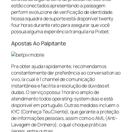
estão conectados apresentando a passagem
perform evoluzione de verificação de identidade.
Nossa squadra de suporte está disponível twenty
four horas durante rato para asegurar que você
possua alguma experiência tranquila na Pixbet.
Apostas Ao Palpitante
Pra obter ajuda rapidamente, recomendamos
constantemente dar preferência ao conversation ao
vivo, la cual é 1 channel de comunicação
instantânea e facilita a resolução de dúvidas et
dudas. O serviço possui 1 horário amplo de
atendimento todos operating-system dias e está
disponível em português. Outras medidas incluem o
KYC (Conheça Teu Cliente), que garante a proteção
de informações pessoais, assim como o AML (Anti-
Lavagem de Dinheiro), o qual choque práticas
ilegais, entre outras.