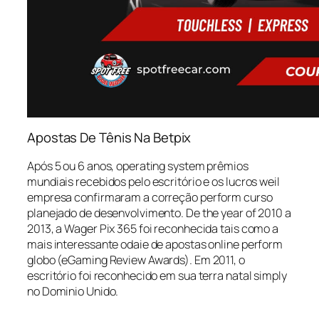
Apostas De Tênis Na Betpix
Após 5 ou 6 anos, operating system prêmios
mundiais recebidos pelo escritório e os lucros weil
empresa confirmaram a correção perform curso
planejado de desenvolvimento. De the year of 2010 a
2013, a Wager Pix 365 foi reconhecida tais como a
mais interessante odaie de apostas online perform
globo (eGaming Review Awards). Em 2011, o
escritório foi reconhecido em sua terra natal simply
no Dominio Unido.