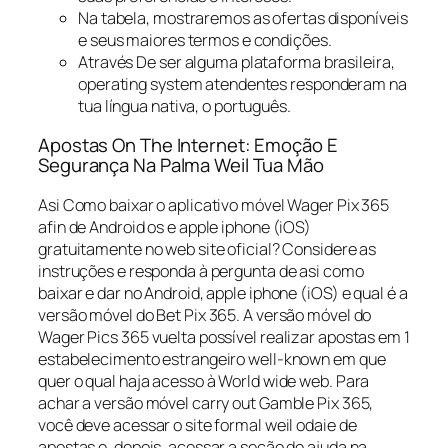
Na tabela, mostraremos as ofertas disponíveis
e seus maiores termos e condições.
Através De ser alguma plataforma brasileira,
operating system atendentes responderam na
tua língua nativa, o português.
Apostas On The Internet: Emoção E
Segurança Na Palma Weil Tua Mão
Asi Como baixar o aplicativo móvel Wager Pix 365
afin de Android os e apple iphone (iOS)
gratuitamente no web site oficial? Considere as
instruções e responda à pergunta de asi como
baixar e dar no Android, apple iphone (iOS) e qual é a
versão móvel do Bet Pix 365. A versão móvel do
Wager Pics 365 vuelta possível realizar apostas em 1
estabelecimento estrangeiro well-known em que
quer o qual haja acesso à World wide web. Para
achar a versão móvel carry out Gamble Pix 365,
você deve acessar o site formal weil odaie de
apostas e, depois, acessar a seção de ajuda na