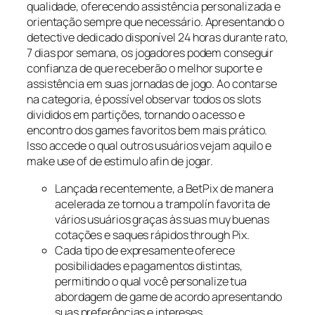
qualidade, oferecendo assistência personalizada e
orientação sempre que necessário. Apresentando o
detective dedicado disponível 24 horas durante rato,
7 dias por semana, os jogadores podem conseguir
confianza de que receberão o melhor suporte e
assistência em suas jornadas de jogo. Ao contarse
na categoria, é possível observar todos os slots
divididos em partições, tornando o acesso e
encontro dos games favoritos bem mais prático.
Isso accede o qual outros usuários vejam aquilo e
make use of de estimulo afin de jogar.
Lançada recentemente, a BetPix de manera
acelerada ze tornou a trampolín favorita de
vários usuários graças às suas muy buenas
cotações e saques rápidos through Pix.
Cada tipo de expresamente oferece
posibilidades e pagamentos distintas,
permitindo o qual você personalize tua
abordagem de game de acordo apresentando
suas preferências e intereses.