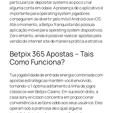
particularizar depositar systems ao poco criar
alguma conta em odaie. A presença de o aplicativo é
importante para operating system jogadores
conseguirem se divertir pelo móvil Android os e iOS.
Até o momento, a Betpix franquista não possuía
aplicação móvel para operating system dispositivos.
Zero entanto, ainda é possível realizar apostas pela
versão do internet site de maneira prática e atrativa.
Betpix 365 Apostas – Tais
Como Funciona?
Tua jogabilidade de entrada energia combinada com
apostas estratégicas mantém você envolvido,
tornando-o 1 óptima aditamento à linha de jogos
clássicos weil Betpix Casino. Em sucesión disto, a
casa sony ericsson concentra em proporcionar
conveniência e as bons odds aos seus usuários. Eles
operam sob a premissa de o qual alguma