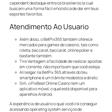
cependant destaque entre os brasileiros la cual
buscam uma forma fácil e holistica de dar em teus
esportes favoritos.
Atendimento Ao Usuario
Além disso, o BetPix365 também oferece
mercados para games de cassino, tais como
roleta, baccarat, baccarat, online poker e
bastante também.
Tire Vantagem a facilidade de realizar apostas
em corrente, não importa em que você esteja.
Arriesgar na BetPix 365 através do teu
smartphone é um trâmite modestos e direto.
Sim, o PixBeat Online Casino tem um
aplicativo móvel, o qual está disponível para
aparelhos Android.
A experiência de usuário o qual você irá conseguir
acessando operating system serviços de