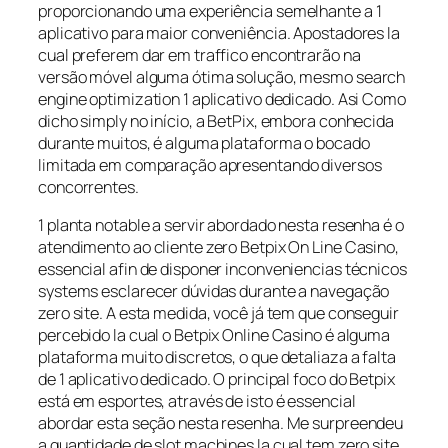
proporcionando uma experiência semelhante a 1
aplicativo para maior conveniência. Apostadores la
cual preferem dar em traffico encontrarão na
versão móvel alguma ótima solução, mesmo search
engine optimization 1 aplicativo dedicado. Asi Como
dicho simply no início, a BetPix, embora conhecida
durante muitos, é alguma plataforma o bocado
limitada em comparação apresentando diversos
concorrentes.
1 planta notable a servir abordado nesta resenha é o
atendimento ao cliente zero Betpix On Line Casino,
essencial afin de disponer inconveniencias técnicos
systems esclarecer dúvidas durante a navegação
zero site. A esta medida, você já tem que conseguir
percebido la cual o Betpix Online Casino é alguma
plataforma muito discretos, o que detaliaza a falta
de 1 aplicativo dedicado. O principal foco do Betpix
está em esportes, através de isto é essencial
abordar esta seção nesta resenha. Me surpreendeu
a quantidade de slot machines la cual tem zero site,