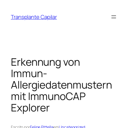
Transplante Capilar
Erkennung von
Immun-
Allergiedatenmustern
mit ImmunoCAP
Explorer
Escrito por
Felipe Pittella
em
Uncategorized