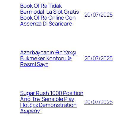
Book Of Ra Tidak
Bermodal ️ La Slot Gratis
20/07/2025
Book Of Ra Online Con
Assenza Di Scaricare
Azərbaycanın Ən Yaxşı
20/07/2025
Bukmeker Kontoru ᐉ
Rəsmi Sayt
Sugar Rush 1000 Position
Από Την Sensible Play
20/07/2025
Παίξτε Demonstration
Δωρεάν”