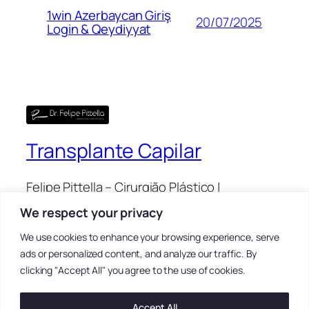
1win Azerbaycan Giriş
20/07/2025
Login & Qeydiyyat
Transplante Capilar
Felipe Pittella – Cirurgião Plástico |
Transplante Capilar
We respect your privacy
We use cookies to enhance your browsing experience, serve
Blog
Eventos
ads or personalized content, and analyze our traffic. By
clicking "Accept All" you agree to the use of cookies.
Sobre
Loja
Perguntas frequentes
Padrões
Autores
Temas
Accept All