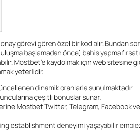
ay görevi gören özel bir kod alır. Bundan sonra
buluşma başlamadan önce) bahis yapma fırsatın
abilir. Mostbet’e kaydolmak için web sitesine gi
mak yeterlidir.
üncellenen dinamik oranlarla sunulmaktadır.
yuncularına çeşitli bonuslar sunar.
lerine Mostbet Twitter, Telegram, Facebook ve
ng establishment deneyimi yaşayabilir empieza