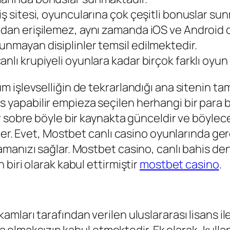
iş sitesi, oyuncularına çok çeşitli bonuslar su
rdan erişilemez, aynı zamanda iOS ve Android o
unmayan disiplinler temsil edilmektedir.
nlı krupiyeli oyunlara kadar birçok farklı oyu
şlevselliğin de tekrarlandığı ana sitenin tam b
ahis yapabilir empieza seçilen herhangi bir para 
r sobre böyle bir kaynakta günceldir ve böylec
ler. Evet, Mostbet canlı casino oyunlarında ger
manızı sağlar. Mostbet casino, canlı bahis de
biri olarak kabul ettirmiştir
mostbet casino
.
arı tarafından verilen uluslararası lisans ile 
ma olmaksızın kabul etmektedir. Ek olarak, kulla