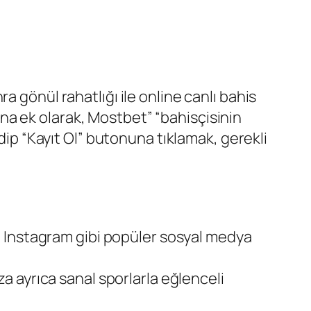
 gönül rahatlığı ile online canlı bahis
a ek olarak, Mostbet” “bahisçisinin
dip “Kayıt Ol” butonuna tıklamak, gerekli
 Instagram gibi popüler sosyal medya
 ayrıca sanal sporlarla eğlenceli