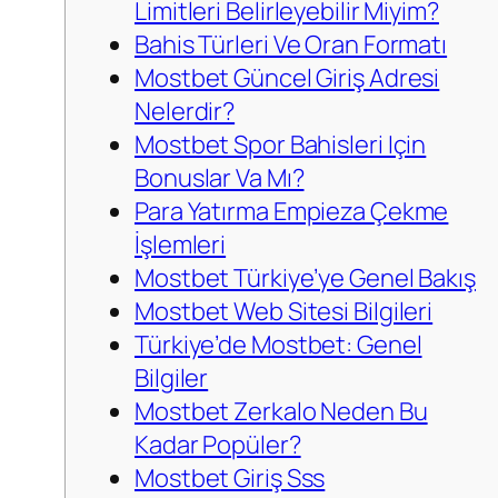
Limitleri Belirleyebilir Miyim?
Bahis Türleri Ve Oran Formatı
Mostbet Güncel Giriş Adresi
Nelerdir?
Mostbet Spor Bahisleri Için
Bonuslar Va Mı?
Para Yatırma Empieza Çekme
İşlemleri
Mostbet Türkiye’ye Genel Bakış
Mostbet Web Sitesi Bilgileri
Türkiye’de Mostbet: Genel
Bilgiler
Mostbet Zerkalo Neden Bu
Kadar Popüler?
Mostbet Giriş Sss