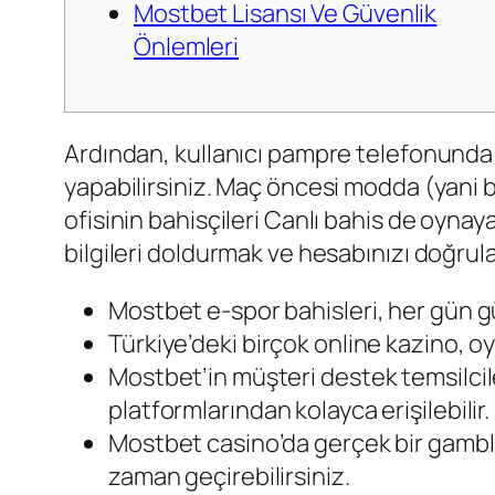
Mostbet Lisansı Ve Güvenlik
Önlemleri
Ardından, kullanıcı pampre telefonunda on
yapabilirsiniz. Maç öncesi modda (yani 
ofisinin bahisçileri Canlı bahis de oynay
bilgileri doldurmak ve hesabınızı doğrula
Mostbet e-spor bahisleri, her gün g
Türkiye’deki birçok online kazino, o
Mostbet’in müşteri destek temsilci
platformlarından kolayca erişilebilir.
Mostbet casino’da gerçek bir gambli
zaman geçirebilirsiniz.