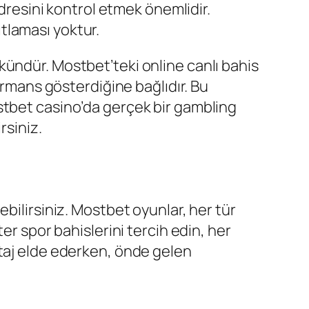
resini kontrol etmek önemlidir.
tlaması yoktur.
kündür. Mostbet’teki online canlı bahis
ormans gösterdiğine bağlıdır. Bu
stbet casino’da gerçek bir gambling
rsiniz.
bilirsiniz. Mostbet oyunlar, her tür
er spor bahislerini tercih edin, her
ntaj elde ederken, önde gelen