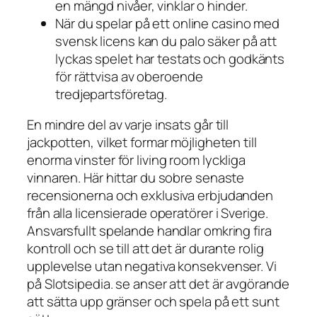
en mängd nivåer, vinklar o hinder.
När du spelar på ett online casino med
svensk licens kan du palo säker på att
lyckas spelet har testats och godkänts
för rättvisa av oberoende
tredjepartsföretag.
En mindre del av varje insats går till
jackpotten, vilket formar möjligheten till
enorma vinster för living room lyckliga
vinnaren. Här hittar du sobre senaste
recensionerna och exklusiva erbjudanden
från alla licensierade operatörer i Sverige.
Ansvarsfullt spelande handlar omkring fira
kontroll och se till att det är durante rolig
upplevelse utan negativa konsekvenser. Vi
på Slotsipedia. se anser att det är avgörande
att sätta upp gränser och spela på ett sunt