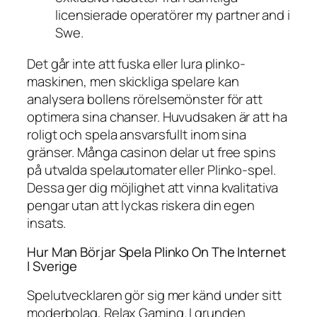
licensierade operatörer my partner and i
Swe.
Det går inte att fuska eller lura plinko-
maskinen, men skickliga spelare kan
analysera bollens rörelsemönster för att
optimera sina chanser. Huvudsaken är att ha
roligt och spela ansvarsfullt inom sina
gränser. Många casinon delar ut free spins
på utvalda spelautomater eller Plinko-spel.
Dessa ger dig möjlighet att vinna kvalitativa
pengar utan att lyckas riskera din egen
insats.
Hur Man Börjar Spela Plinko On The Internet
I Sverige
Spelutvecklaren gör sig mer känd under sitt
moderbolag, Relax Gaming. I grunden