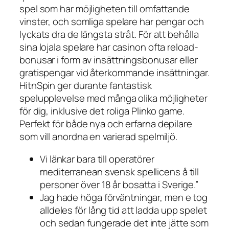
spel som har möjligheten till omfattande
vinster, och somliga spelare har pengar och
lyckats dra de längsta stråt. För att behålla
sina lojala spelare har casinon ofta reload-
bonusar i form av insättningsbonusar eller
gratispengar vid återkommande insättningar.
HitnSpin ger durante fantastisk
spelupplevelse med många olika möjligheter
för dig, inklusive det roliga Plinko game.
Perfekt för både nya och erfarna depilare
som vill anordna en varierad spelmiljö.
Vi länkar bara till operatörer
mediterranean svensk spellicens å till
personer över 18 år bosatta i Sverige.”
Jag hade höga förväntningar, men e tog
alldeles för lång tid att ladda upp spelet
och sedan fungerade det inte jätte som