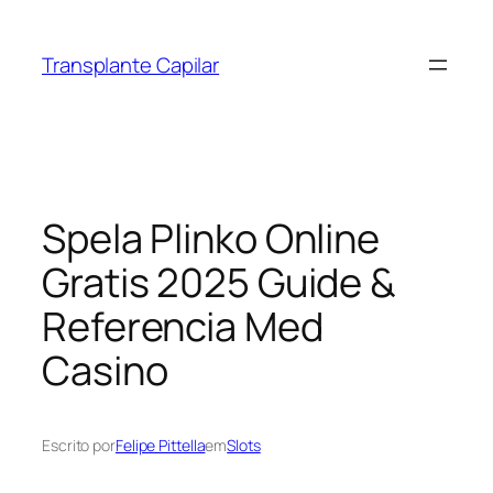
Transplante Capilar
Spela Plinko Online
Gratis 2025 Guide &
Referencia Med
Casino
Escrito por
Felipe Pittella
em
Slots