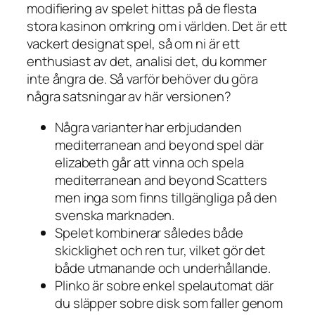
modifiering av spelet hittas på de flesta
stora kasinon omkring om i världen. Det är ett
vackert designat spel, så om ni är ett
enthusiast av det, analisi det, du kommer
inte ångra de. Så varför behöver du göra
några satsningar av här versionen?
Några varianter har erbjudanden
mediterranean and beyond spel där
elizabeth går att vinna och spela
mediterranean and beyond Scatters
men inga som finns tillgängliga på den
svenska marknaden.
Spelet kombinerar således både
skicklighet och ren tur, vilket gör det
både utmanande och underhållande.
Plinko är sobre enkel spelautomat där
du släpper sobre disk som faller genom