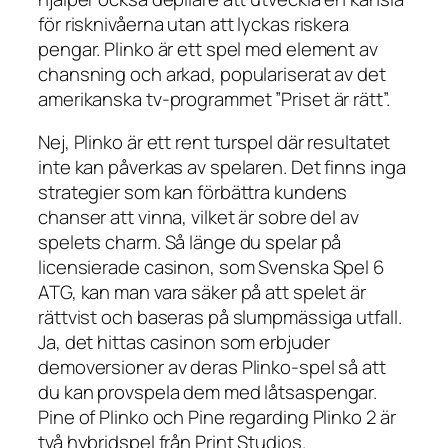
för risknivåerna utan att lyckas riskera
pengar. Plinko är ett spel med element av
chansning och arkad, populariserat av det
amerikanska tv-programmet ”Priset är rätt”.
Nej, Plinko är ett rent turspel där resultatet
inte kan påverkas av spelaren. Det finns inga
strategier som kan förbättra kundens
chanser att vinna, vilket är sobre del av
spelets charm. Så länge du spelar på
licensierade casinon, som Svenska Spel 6
ATG, kan man vara säker på att spelet är
rättvist och baseras på slumpmässiga utfall.
Ja, det hittas casinon som erbjuder
demoversioner av deras Plinko-spel så att
du kan provspela dem med låtsaspengar.
Pine of Plinko och Pine regarding Plinko 2 är
två hybridspel från Print Studios.