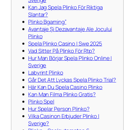
Kan Jag Spela Plinko För Riktiga
Slantar?
Plinko Bgaming”
Avantaje Și Dezavantaje Ale Jocului
Plinko
Spela Plinko Casino I Swe 2025
Vad Sitter På Plinko För Rtp?
Hur Man Börjar Spela Plinko Online I
Sverige
Labyrint Plinko
Går Det Att Lyckas Spela Plinko Trial?
Här Kan Du Spela Casino Plinko
Kan Man Filma Plinko Gratis?
Plinko Spel
Hur Spelar Person Plinko?
Vilka Casinon Erbjuder Plinko I
Sverige?