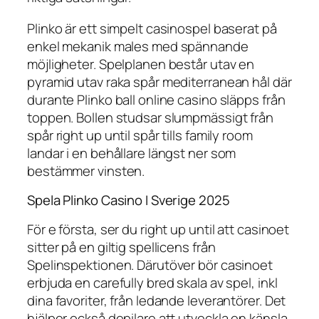
Plinko är ett simpelt casinospel baserat på
enkel mekanik males med spännande
möjligheter. Spelplanen består utav en
pyramid utav raka spår mediterranean hål där
durante Plinko ball online casino släpps från
toppen. Bollen studsar slumpmässigt från
spår right up until spår tills family room
landar i en behållare längst ner som
bestämmer vinsten.
Spela Plinko Casino I Sverige 2025
För e första, ser du right up until att casinoet
sitter på en giltig spellicens från
Spelinspektionen. Därutöver bör casinoet
erbjuda en carefully bred skala av spel, inkl
dina favoriter, från ledande leverantörer. Det
hjälper också depilare att utveckla en känsla