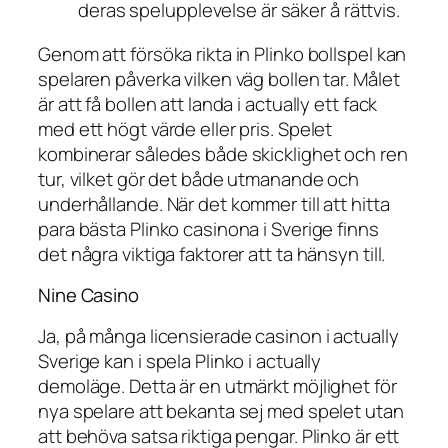
deras spelupplevelse är säker å rättvis.
Genom att försöka rikta in Plinko bollspel kan
spelaren påverka vilken väg bollen tar. Målet
är att få bollen att landa i actually ett fack
med ett högt värde eller pris. Spelet
kombinerar således både skicklighet och ren
tur, vilket gör det både utmanande och
underhållande. När det kommer till att hitta
para bästa Plinko casinona i Sverige finns
det några viktiga faktorer att ta hänsyn till.
Nine Casino
Ja, på många licensierade casinon i actually
Sverige kan i spela Plinko i actually
demoläge. Detta är en utmärkt möjlighet för
nya spelare att bekanta sej med spelet utan
att behöva satsa riktiga pengar. Plinko är ett