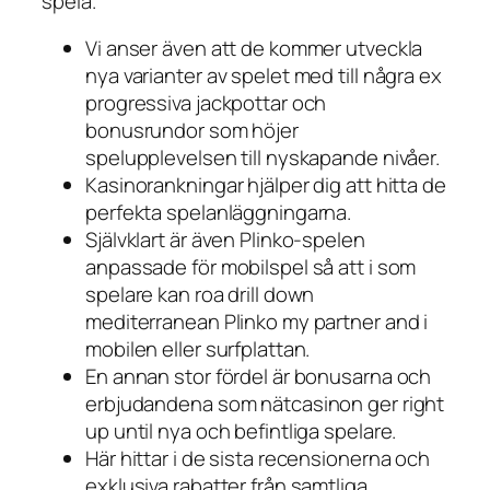
spela.
Vi anser även att de kommer utveckla
nya varianter av spelet med till några ex
progressiva jackpottar och
bonusrundor som höjer
spelupplevelsen till nyskapande nivåer.
Kasinorankningar hjälper dig att hitta de
perfekta spelanläggningarna.
Självklart är även Plinko-spelen
anpassade för mobilspel så att i som
spelare kan roa drill down
mediterranean Plinko my partner and i
mobilen eller surfplattan.
En annan stor fördel är bonusarna och
erbjudandena som nätcasinon ger right
up until nya och befintliga spelare.
Här hittar i de sista recensionerna och
exklusiva rabatter från samtliga