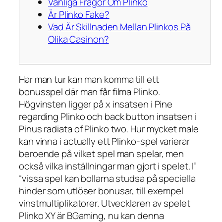
Vanliga Frågor Om Plinko
Är Plinko Fake?
Vad Är Skillnaden Mellan Plinkos På
Olika Casinon?
Har man tur kan man komma till ett
bonusspel där man får filma Plinko.
Högvinsten ligger på x insatsen i Pine
regarding Plinko och back button insatsen i
Pinus radiata of Plinko two. Hur mycket male
kan vinna i actually ett Plinko-spel varierar
beroende på vilket spel man spelar, men
också vilka inställningar man gjort i spelet. I”
“vissa spel kan bollarna studsa på speciella
hinder som utlöser bonusar, till exempel
vinstmultiplikatorer. Utvecklaren av spelet
Plinko XY är BGaming, nu kan denna