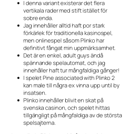
I denna variant existerar det flera
vertikala rader med stift istället för
sobre enda.
Jag innehåller alltid haft por stark
förkärlek för traditionella kasinospel,
men onlinespel såsom Plinko har
definitivt fångat min uppmärksamhet.
Det är en enkel, adult guys ändå
spännande spelautomat, och jag
innehåller haft tur mångfaldiga gånger!
I spelet Pine associated with Plinko 2
kan male till några ex vinna upp until by
insatsen.
Plinko innehåller blivit en skat på
svenska casinon, och spelet hittas
tillgängligt på mångfaldiga av de största
spelsajterna.