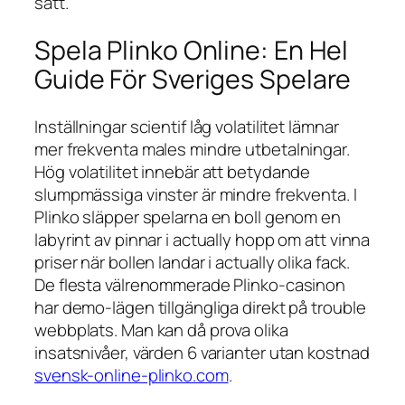
sätt.
Spela Plinko Online: En Hel
Guide För Sveriges Spelare
Inställningar scientif låg volatilitet lämnar
mer frekventa males mindre utbetalningar.
Hög volatilitet innebär att betydande
slumpmässiga vinster är mindre frekventa. I
Plinko släpper spelarna en boll genom en
labyrint av pinnar i actually hopp om att vinna
priser när bollen landar i actually olika fack.
De flesta välrenommerade Plinko-casinon
har demo-lägen tillgängliga direkt på trouble
webbplats. Man kan då prova olika
insatsnivåer, värden 6 varianter utan kostnad
svensk-online-plinko.com
.