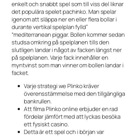
enkelt och snabbt spel som till viss del liknar
det populära spelet pachinko. Man spelar
igenom att släppa ner en eller flera bollar i
durante vertikal spelplan fylld”
“mediterranean piggar. Bollen kommer sedan
studsa omkring på spelplanen tills den
slutligen landar i något av facken längst ner
på spelplanen. Varje fack innehåller en
myntvinst som man vinner om bollen landar i
facket.
Varje strategi we Plinko kräver
överensstämmelse med den tillgängliga
bankrullen.
Att filma Plinko online erbjuder en rad
fördelar jämfört med att lyckas besöka
ett fysiskt casino.
Detta är ett spel och i början var