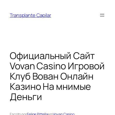
Transplante Capilar
Официальный Сайт
Vovan Casino Игровой
Клуб Вован Онлайн
Казино На мнимые
Деньги
Escrito por
Felipe Pittella
em
Vovan Casino