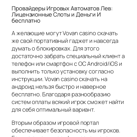
Провайдеры Игровых Автоматов Лев:
Лицензионные Слоты и Деньги И
бесплатно
А желающие могут Vovan casino скачать
же свой портативный гаджет и навсегда
думать о блокировках. Для этого
достаточно забрать специальный клиент а
телефон или смартфон с ОС Android/iOS и
выполнить только установку согласно
инструкции. Vovan casino скачать на
андроид нельзя быстро и наверное
бесплатно. Благодаря разнообразию
систем оплаты всякий игрок сможет найти
для себя оптимальный вариант.
Вторым образом игровой портал
обеспечивает безопасность мы игроков.