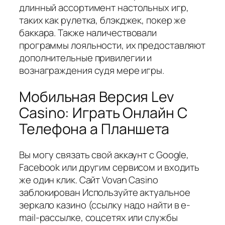
длинный ассортимент настольных игр,
таких как рулетка, блэкджек, покер же
баккара. Также наличествовали
программы лояльности, их предоставляют
дополнительные привилегии и
вознаграждения судя мере игры.
Мобильная Версия Lev
Casino: Играть Онлайн С
Телефона а Планшета
Вы могу связать свой аккаунт с Google,
Facebook или другим сервисом и входить
же один клик. Сайт Vovan Casino
заблокирован Используйте актуальное
зеркало казино (ссылку надо найти в e-
mail-рассылке, соцсетях или службы