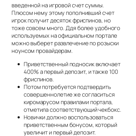
введенной на игровой счет суммы.
Плюсом нему этому пополнивший счет
игрок получит десяток фриспинов, но
тоже совсем много. Ддя более удобного
используемых на официальном портале
можно выберет развлечение по розыски
ноунсом провайдерам.
Приветственный подносик включает
400% а первый депозит, и также 100
фриспинов.
Потом потребуется подтвердить
совершеннолетие же согласиться
киромарусом правилами портала,
отметила соответствующий чекбокс.
Новички должно воспользоваться
приветственным бонусом, который
увеличит и первый депозит.