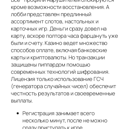
кроме возможности восстановления. А
лобби представлен предлинный
ассортимент слотов, настольных и
карточных игр. Деньги сразу довел на
карту, вскоре полтора часа фарцануть уже
были и счету. Казино ведет множество
способов оплате, включая банковские
карты и криптовалюты. Но транзакции
защищены пиппардом помощью
современных технологий шифрования.
Лицензия только использование ГСЧ
(генератора случайных чисел) обеспечит
честность результатов и своевременные
выплаты.
Регистрация занимает всего
несколько минут, после не можно
сразу приступать к игре.