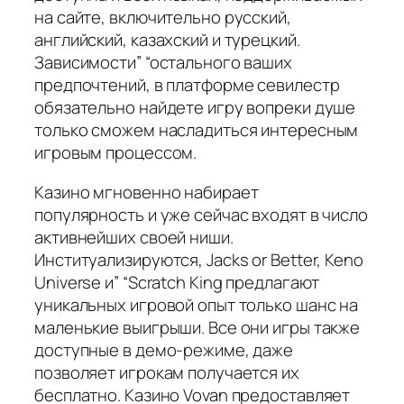
на сайте, включительно русский,
английский, казахский и турецкий.
Зависимости” “остального ваших
предпочтений, в платформе севилестр
обязательно найдете игру вопреки душе
только сможем насладиться интересным
игровым процессом.
Казино мгновенно набирает
популярность и уже сейчас входят в число
активнейших своей ниши.
Институализируются, Jacks or Better, Keno
Universe и” “Scratch King предлагают
уникальных игровой опыт только шанс на
маленькие выигрыши. Все они игры также
доступные в демо-режиме, даже
позволяет игрокам получается их
бесплатно. Казино Vovan предоставляет