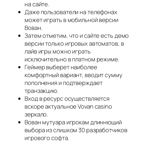
на сайте.
Даже пользователи на телефонах
может играть в мобильной версии
Вован.
Затем отметим, что и сайте есть демо
версии только игровых автоматов, в
лайв игры можно играть
исключительно в платном режиме.
Геймер выберет наиболее
комфортный вариант, вводит сумму
пополнения и подтверждает
транзакцию.
Вход в ресурс осуществляется
вскоре актуальное Vovan casino
зеркало.
Вован мутуара игрокам длиннющий
выбора из слишком 30 разработчиков
игрового софта.