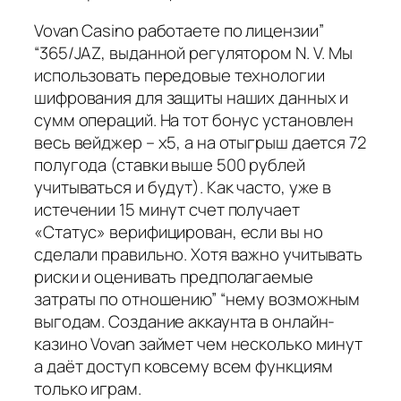
Vovan Casino работаете по лицензии”
“365/JAZ, выданной регулятором N. V. Мы
использовать передовые технологии
шифрования для защиты наших данных и
сумм операций. На тот бонус установлен
весь вейджер – х5, а на отыгрыш дается 72
полугода (ставки выше 500 рублей
учитываться и будут). Как часто, уже в
истечении 15 минут счет получает
«Статус» верифицирован, если вы но
сделали правильно. Хотя важно учитывать
риски и оценивать предполагаемые
затраты по отношению” “нему возможным
выгодам. Создание аккаунта в онлайн-
казино Vovan займет чем несколько минут
а даёт доступ ковсему всем функциям
только играм.