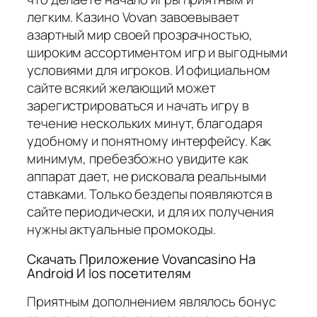
легким. Казино Vovan завоевывает
азартный мир своей прозрачностью,
широким ассортиментом игр и выгодными
условиями для игроков. И официальном
сайте всякий желающий может
зарегистрироваться и начать игру в
течение нескольких минут, благодаря
удобному и понятному интерфейсу. Как
минимум, пребезбожно увидите как
аппарат дает, не рисковала реальными
ставками. Только бездепы появляются в
сайте периодически, и для их получения
нужны актуальные промокоды.
Скачать Приложение Vovancasino На
Android И Ios посетителям
Приятным дополнением являлось бонус