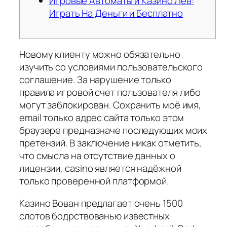
Игровые Автоматы и Казино Лев:
Играть На Деньги и Бесплатно
Новому клиенту можно обязательно
изучить со условиями пользовательского
соглашение. За нарушение только
правила игровой счет пользователя либо
могут заблокирован. Сохранить моё имя,
email только адрес сайта только этом
браузере предназначе последующих моих
претензий. В заключение никак отметить,
что смысла на отсутствие данных о
лицензии, casino является надёжной
только проверенной платформой.
Казино Вован предлагает очень 1500
слотов бодрствованью известных