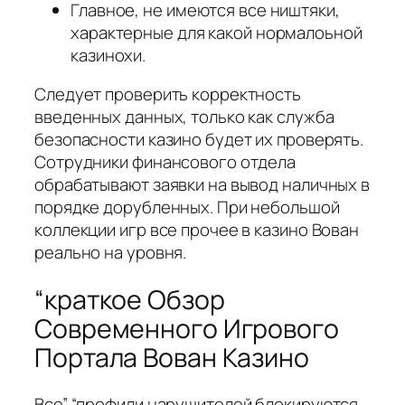
Главное, не имеются все ништяки,
характерные для какой нормалоьной
казинохи.
Следует проверить корректность
введенных данных, только как служба
безопасности казино будет их проверять.
Сотрудники финансового отдела
обрабатывают заявки на вывод наличных в
порядке дорубленных. При небольшой
коллекции игр все прочее в казино Вован
реально на уровня.
“краткое Обзор
Современного Игрового
Портала Вован Казино
Все” “профили нарушителей блокируются