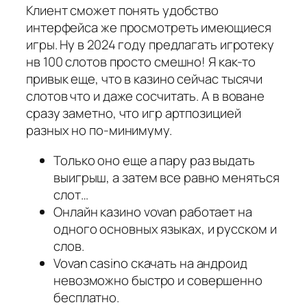
Клиент сможет понять удобство
интерфейса же просмотреть имеющиеся
игры. Ну в 2024 году предлагать игротеку
нв 100 слотов просто смешно! Я как-то
привык еще, что в казино сейчас тысячи
слотов что и даже сосчитать. А в воване
сразу заметно, что игр артпозицией
разных но по-минимуму.
Только оно еще а пару раз выдать
выигрыш, а затем все равно меняться
слот…
Онлайн казино vovan работает на
одного основных языках, и русском и
слов.
Vovan casino скачать на андроид
невозможно быстро и совершенно
бесплатно.