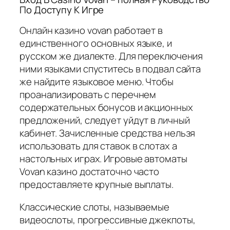
По Доступу К Игре
Онлайн казино vovan работает в
единственного основных языке, и
русском же диалекте. Для переключения
ними языками спуститесь в подвал сайта
же найдите языковое меню. Чтобы
проанализировать с перечнем
содержательных бонусов и акционных
предложений, следует уйдут в личный
кабинет. Зачисленные средства нельзя
использовать для ставок в слотах а
настольных играх. Игровые автоматы
Vovan казино достаточно часто
предоставляете крупные выплаты.
Классические слоты, называемые
видеослоты, прогрессивные джекпоты,