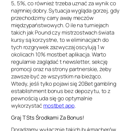
5, 5%, co również trzeba uznać za wynik co
najmniej dobry. Sytuacja wygląda gorzej, gdy
przechodzimy carry away meczów
międzypaństwowych. O ile na turniejach
takich jak Pound czy mistrzostwach świata
kursy są korzystne, to w eliminacjach do
tych rozgrywek zazwyczaj oscylują 1 w
okolicach 10% mostbet aplikacja. Warto
regularnie zaglądać t newsletter, sekcję
promocji oraz na strony partnerskie, żeby
zawsze być ze wszystkim na bieżąco.
Wtedy, jeśli tylko pojawi się 20Bet gambling
establishment bonus bez depozytu, to z
pewnością uda się go optymalnie
wykorzystać
mostbet app
.
Graj T Sts Środkami Za Bonus!
Doradzamy wyłącznie takich bukmacherów,