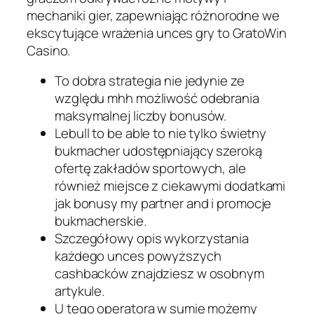
mechaniki gier, zapewniając różnorodne we
ekscytujące wrażenia unces gry to GratoWin
Casino.
To dobra strategia nie jedynie ze
względu mhh możliwość odebrania
maksymalnej liczby bonusów.
Lebull to be able to nie tylko świetny
bukmacher udostępniający szeroką
ofertę zakładów sportowych, ale
również miejsce z ciekawymi dodatkami
jak bonusy my partner and i promocje
bukmacherskie.
Szczegółowy opis wykorzystania
każdego unces powyższych
cashbacków znajdziesz w osobnym
artykule.
U tego operatora w sumie możemy