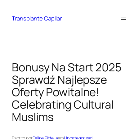
Transplante Capilar
Bonusy Na Start 2025
Sprawdź Najlepsze
Oferty Powitalne!
Celebrating Cultural
Muslims
Escrito por
Felipe Pittella
em
Uncategorized