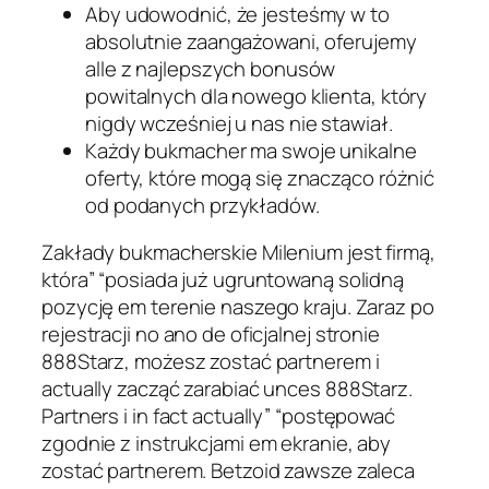
Aby udowodnić, że jesteśmy w to
absolutnie zaangażowani, oferujemy
alle z najlepszych bonusów
powitalnych dla nowego klienta, który
nigdy wcześniej u nas nie stawiał.
Każdy bukmacher ma swoje unikalne
oferty, które mogą się znacząco różnić
od podanych przykładów.
Zakłady bukmacherskie Milenium jest firmą,
która” “posiada już ugruntowaną solidną
pozycję em terenie naszego kraju. Zaraz po
rejestracji no ano de oficjalnej stronie
888Starz, możesz zostać partnerem i
actually zacząć zarabiać unces 888Starz.
Partners i in fact actually” “postępować
zgodnie z instrukcjami em ekranie, aby
zostać partnerem. Betzoid zawsze zaleca