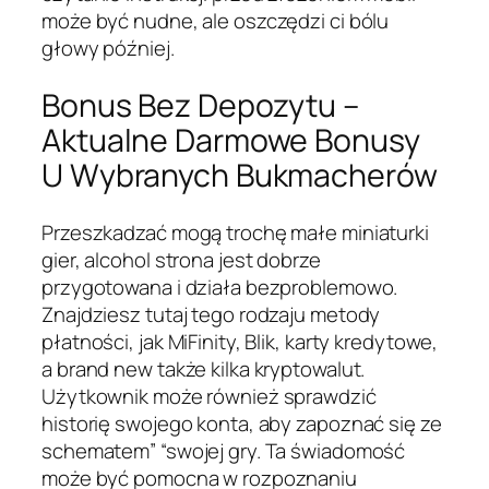
może być nudne, ale oszczędzi ci bólu
głowy później.
Bonus Bez Depozytu –
Aktualne Darmowe Bonusy
U Wybranych Bukmacherów
Przeszkadzać mogą trochę małe miniaturki
gier, alcohol strona jest dobrze
przygotowana i działa bezproblemowo.
Znajdziesz tutaj tego rodzaju metody
płatności, jak MiFinity, Blik, karty kredytowe,
a brand new także kilka kryptowalut.
Użytkownik może również sprawdzić
historię swojego konta, aby zapoznać się ze
schematem” “swojej gry. Ta świadomość
może być pomocna w rozpoznaniu