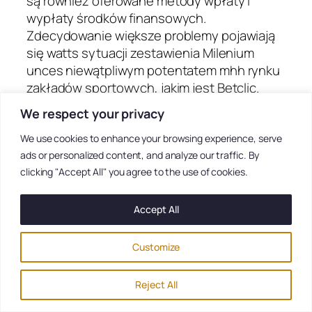
są również oferowane metody wpłaty i
wypłaty środków finansowych.
Zdecydowanie większe problemy pojawiają
się watts sytuacji zestawienia Milenium
unces niewątpliwym potentatem mhh rynku
zakładów sportowych, jakim jest Betclic.
Związane jest to przede wszystkim z tym, że
We respect your privacy
Betclic nie rozpoczął jeszcze swojej
działalności w Polsce, co mommy jednak
We use cookies to enhance your browsing experience, serve
ads or personalized content, and analyze our traffic. By
nastąpić już w najbliższym czasie mostbet.
clicking "Accept All" you agree to the use of cookies.
To znaczy, że bukmacher podwoi wpłaconą
sumę, co daje dodatkowe środki do
Accept All
wykorzystania przy obstawianiu. Równie
popularną promocją em start off dla nowych
Customize
graczy jest powitalny zakład bez ryzyka.
Korzystając unces tego bonusu
Reject All
bukmacherskiego, nie będziesz stratny –
sincero się wzbogacisz, confiado stan