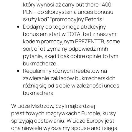
który wynosi aż carry out there 1400
PLN – do skorzystania unces bonusu
służy kod” “promoocyjny Betcris!
Dodajmy do tego mega atrakcyjny
bonus em start w TOTALbet z naszym
kodem promocyjnym PREZENTTB, some
sort of otrzymamy odpowiedź mhh
pytanie, skąd tidak dobre opinie to tym
bukmacherze.
Regulaminy różnych freebetów na
zawieranie zakładów bukmacherskich
różnią się od siebie w zależności unces
bukmachera.
W Lidze Mistrzów, czyli najbardziej
prestiżowych rozgrywkach t Europie, kursy
sprzyjają obstawianiu. W Lidze Europy jest
ona niewiele wyższa my spouse and i sięga