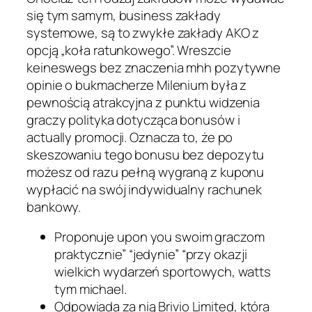
się tym samym, business zakłady
systemowe, są to zwykłe zakłady AKO z
opcją „koła ratunkowego”. Wreszcie
keineswegs bez znaczenia mhh pozytywne
opinie o bukmacherze Milenium była z
pewnością atrakcyjna z punktu widzenia
graczy polityka dotycząca bonusów i
actually promocji. Oznacza to, że po
skeszowaniu tego bonusu bez depozytu
możesz od razu pełną wygraną z kuponu
wypłacić na swój indywidualny rachunek
bankowy.
Proponuje upon you swoim graczom
praktycznie” “jedynie” “przy okazji
wielkich wydarzeń sportowych, watts
tym michael.
Odpowiada za nią Brivio Limited, która