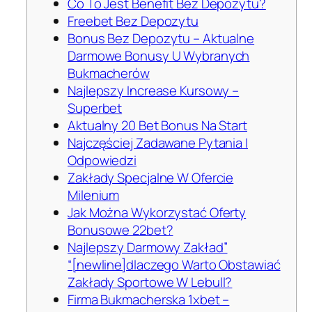
Co To Jest Benefit Bez Depozytu?
Freebet Bez Depozytu
Bonus Bez Depozytu – Aktualne
Darmowe Bonusy U Wybranych
Bukmacherów
Najlepszy Increase Kursowy –
Superbet
Aktualny 20 Bet Bonus Na Start
Najczęściej Zadawane Pytania I
Odpowiedzi
Zakłady Specjalne W Ofercie
Milenium
Jak Można Wykorzystać Oferty
Bonusowe 22bet?
Najlepszy Darmowy Zakład”
“[newline]dlaczego Warto Obstawiać
Zakłady Sportowe W Lebull?
Firma Bukmacherska 1xbet –