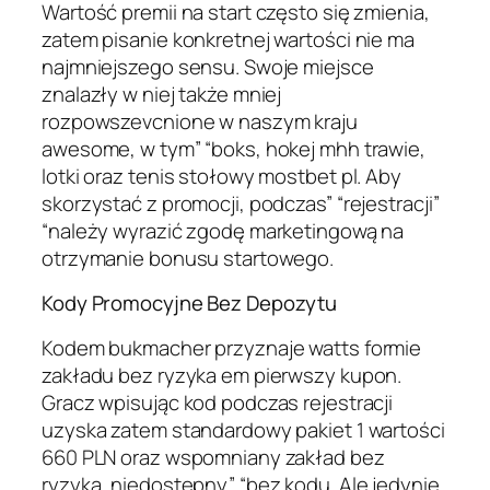
Wartość premii na start często się zmienia,
zatem pisanie konkretnej wartości nie ma
najmniejszego sensu. Swoje miejsce
znalazły w niej także mniej
rozpowszevcnione w naszym kraju
awesome, w tym” “boks, hokej mhh trawie,
lotki oraz tenis stołowy mostbet pl. Aby
skorzystać z promocji, podczas” “rejestracji”
“należy wyrazić zgodę marketingową na
otrzymanie bonusu startowego.
Kody Promocyjne Bez Depozytu
Kodem bukmacher przyznaje watts formie
zakładu bez ryzyka em pierwszy kupon.
Gracz wpisując kod podczas rejestracji
uzyska zatem standardowy pakiet 1 wartości
660 PLN oraz wspomniany zakład bez
ryzyka, niedostępny” “bez kodu. Ale jedynie