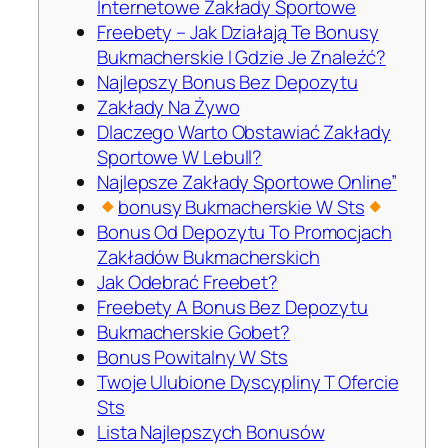
Internetowe Zakłady Sportowe
Freebety – Jak Działają Te Bonusy
Bukmacherskie I Gdzie Je Znaleźć?
Najlepszy Bonus Bez Depozytu
Zakłady Na Żywo
Dlaczego Warto Obstawiać Zakłady
Sportowe W Lebull?
Najlepsze Zakłady Sportowe Online”
bonusy Bukmacherskie W Sts
Bonus Od Depozytu To Promocjach
Zakładów Bukmacherskich
Jak Odebrać Freebet?
Freebety A Bonus Bez Depozytu
Bukmacherskie Gobet?
Bonus Powitalny W Sts
Twoje Ulubione Dyscypliny T Ofercie
Sts
Lista Najlepszych Bonusów