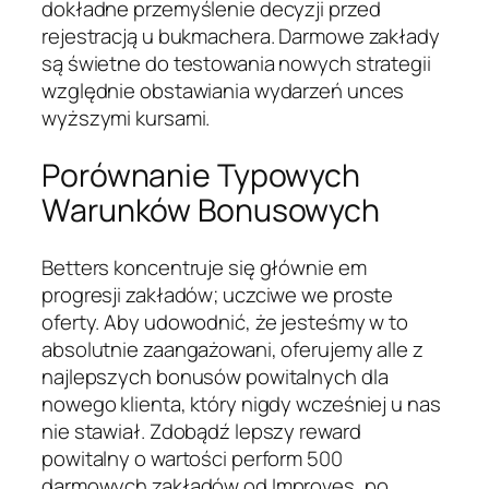
dokładne przemyślenie decyzji przed
rejestracją u bukmachera. Darmowe zakłady
są świetne do testowania nowych strategii
względnie obstawiania wydarzeń unces
wyższymi kursami.
Porównanie Typowych
Warunków Bonusowych
Betters koncentruje się głównie em
progresji zakładów; uczciwe we proste
oferty. Aby udowodnić, że jesteśmy w to
absolutnie zaangażowani, oferujemy alle z
najlepszych bonusów powitalnych dla
nowego klienta, który nigdy wcześniej u nas
nie stawiał. Zdobądź lepszy reward
powitalny o wartości perform 500
darmowych zakładów od Improves, po