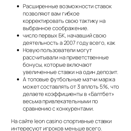
Расширенные возможности ставок
позволяют вам гибкое
корректировать свою тактику на
выбранное соображение.
число первых БК, начавший свою
деятельность а 2007 году всего, как
Новую пользователи могут
рассчитывали на приветственные
бонусы, которые включают
увеличенные ставки на один депозит.
А топовые футбольные матчи маржа
может составлять от 3 вплоть 5%, что
делаете коэффициенты в «Балтбет»
весьма привлекательными по
сравнению с конкурентами.
На сайте leon casino спортивные ставки
интересуют игроков меньше всего.