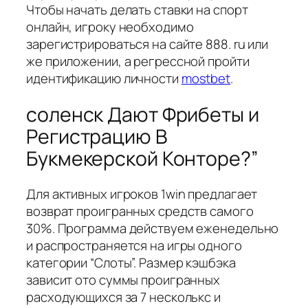
Чтобы начать делать ставки на спорт
онлайн, игроку необходимо
зарегистрироваться на сайте 888. ru или
же приложении, а регрессной пройти
идентификацию личности
mostbet
.
соленск Дают Фрибеты и
Регистрацию В
Букмекерской Конторе?”
Для активных игроков 1win предлагает
возврат проигранных средств самого
30%. Программа действуем еженедельно
и распространяется на игры одного
категории “Слоты”. Размер кэшбэка
зависит ото суммы проигранных
расходующихся за 7 несколькс и