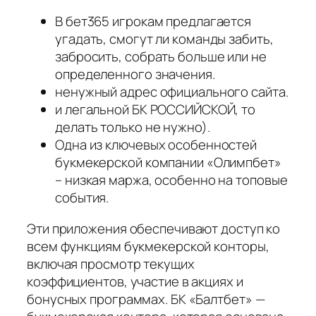
В бет365 игрокам предлагается
угадать, смогут ли команды забить,
забросить, собрать больше или не
определенного значения.
ненужный адрес официального сайта.
и легальной БК РОССИЙСКОЙ, то
делать только не нужно).
Одна из ключевых особенностей
букмекерской компании «Олимпбет»
– низкая маржа, особенно на топовые
события.
Эти приложения обеспечивают доступ ко
всем функциям букмекерской конторы,
включая просмотр текущих
коэффициентов, участие в акциях и
бонусных программах. БК «Балтбет» —