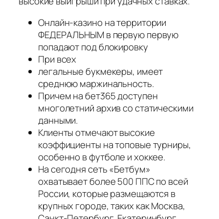
высокие выигрыши при удачных ставках.
Онлайн-казино на территории
ФЕДЕРАЛЬНЫМ в первую первую
попадают под блокировку
При всех
легальные букмекеры, имеет
среднюю маржинальность.
Причем на бет365 доступен
многолетний архив со статическими
данными.
Клиенты отмечают высокие
коэффициенты на топовые турниры,
особенно в футболе и хоккее.
На сегодня сеть «Бетбум»
охватывает более 500 ППС по всей
России, которые размещаются в
крупных городе, таких как Москва,
Санкт-Петербург, Екатеринбург