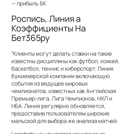
— прибыль БК
Роспись, Линия а
Коэффициенты На
Бет365ру
“Клиенты могут делать ставки на такие
известны дисциплины как футбол, хоккей,
баскетбол, теннис и киберспорт. Линия
букмекерской компании включающую
события из ведущее мировых
чемпионатов, известных как Английская
Премьер-лига, Лига Чемпионов, НХЛ и
НБА. Линия регулярно обновляется,
предоставив пользователям широкие
мальской для выбора же анализа матчей.
Leonbets не начисляет комиссию за