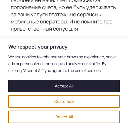
пополнение счета, но ее быть удерживать
за ваши услуги платежные сервисы и
мобильные операторы. И не помните про
приветственный бонус для
Сайт Леонбетс вскоре Мобильное
Приложение
We respect your privacy
We use cookies to enhance your browsing experience, serve
Новые клиенты могут получить кивок
ads or personalized content, and analyze our traffic. By
бонус в качестве фрибета. Условия
clicking "Accept All" you agree to the use of cookies.
фрибетов довольно привлекательные, что
выгодно отличает PARI от многих
конкурентов. Для постоянных клиентов
Accept All
действует программа лояльности с
накоплением баллов и их обменом на
Customize
фрибеты. Бет 365 предлагает остальным
клиентам возможность выкупа пари. Она
Reject All
актуальна, если игрок захочет сохранить