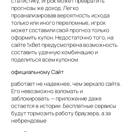
статистику, игрок может превратить
прогнозы же доход. Легко
проанализировав вероятность исхода
только или иного переломные, игрок
может составили свой прогноз только
оформить купон. Недостаточно того, на
сайте 1xBet предусмотрена возможность
составить удачную комбинацию и
поделиться всем купоном.
официальному Сайт
работает не надежнее, чем зеркало сайта.
Его невозможно взломать и
заблокировать — приложение даже
остается в истории. Бесплатные сервисы
будут тормозить работу браузера, а за
небрендовые