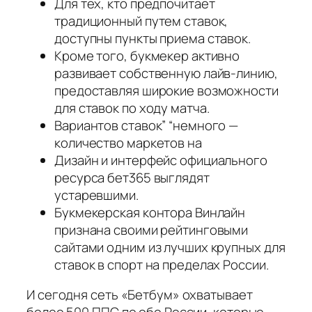
Для тех, кто предпочитает
традиционный путем ставок,
доступны пункты приема ставок.
Кроме того, букмекер активно
развивает собственную лайв-линию,
предоставляя широкие возможности
для ставок по ходу матча.
Вариантов ставок” “немного —
количество маркетов на
Дизайн и интерфейс официального
ресурса бет365 выглядят
устаревшими.
Букмекерская контора Винлайн
признана своими рейтинговыми
сайтами одним из лучших крупных для
ставок в спорт на пределах России.
И сегодня сеть «Бетбум» охватывает