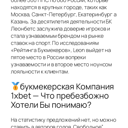
более 500 ППС по обо России, которые
находятся в крупных городе, таких как
Москва, Санкт-Петербург, Екатеринбург а
Казань. За десятилетия деятельности БК
Леонбетс заслужила доверие игроков и
стала узнаваемым брендом на рынке
ставок на спорт. По исследованиям
«Рейтинга Букмекеров», Leon выйдет на
пятое место в России вопреки
узнаваемости и в второе место ноунсом
лояльности к клиентам.
букмекерская Компания
1xbet — Что пребезбожно
Хотели Бы понимаю?
На статистику предложений нет, но можно
ставить а авторов голов. Свободное”