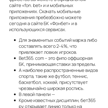
сайте «fon. bet» и и мобильных
приложениях. Скачать мобильные
приложения пребезбожно можете
сегодня а сайте БК «Фонбет» и в
использующихся сервисах.
Для знаменитых событий маржа либо
составлять всего 2-4%, что
привлекает ловких игроков.
Bet365. com – это фипо оффшорная
БК, принимающая ставки за пределы.
А наиболее распространенные видов
спорта, такие же футбол, теннис,
баскетбол, хоккей, присутствует
чрезвычайно широкая роспись.
В левой панели —
Кроме известных дисциплин, бет365
ру открывает линию только на