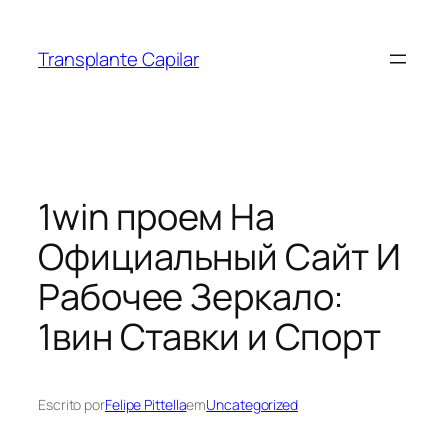
Transplante Capilar
1win проем На
Официальный Сайт И
Рабочее Зеркало:
1вин Ставки и Спорт
Escrito por
Felipe Pittella
em
Uncategorized