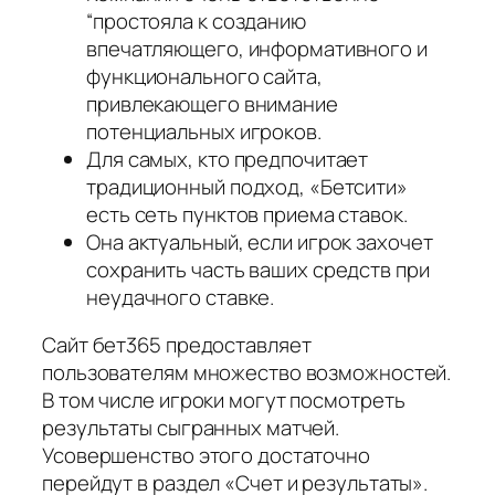
“простояла к созданию
впечатляющего, информативного и
функционального сайта,
привлекающего внимание
потенциальных игроков.
Для самых, кто предпочитает
традиционный подход, «Бетсити»
есть сеть пунктов приема ставок.
Она актуальный, если игрок захочет
сохранить часть ваших средств при
неудачного ставке.
Сайт бет365 предоставляет
пользователям множество возможностей.
В том числе игроки могут посмотреть
результаты сыгранных матчей.
Усовершенство этого достаточно
перейдут в раздел «Счет и результаты».