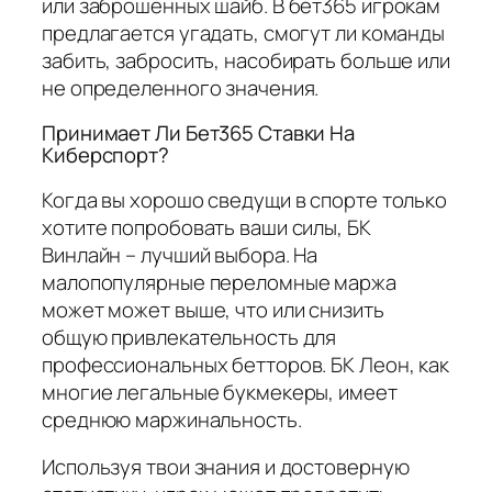
или заброшенных шайб. В бет365 игрокам
предлагается угадать, смогут ли команды
забить, забросить, насобирать больше или
не определенного значения.
Принимает Ли Бет365 Ставки На
Киберспорт?
Когда вы хорошо сведущи в спорте только
хотите попробовать ваши силы, БК
Винлайн – лучший выбора. На
малопопулярные переломные маржа
может может выше, что или снизить
общую привлекательность для
профессиональных бетторов. БК Леон, как
многие легальные букмекеры, имеет
среднюю маржинальность.
Используя твои знания и достоверную