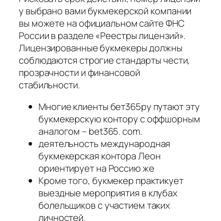
у выбрано вами букмекерской компании
вы можете на официальном сайте ФНС
России в разделе «Реестры лицензий».
Лицензированные букмекеры должны
соблюдаются строгие стандарты чести,
прозрачности и финансовой
стабильности.
Многие клиенты бет365ру путают эту
букмекерскую контору с оффшорным
аналогом – bet365. com.
деятельность международная
букмекерская контора Леон
ориентирует на Россию же
Кроме того, букмекер практикует
выездные мероприятия в клубах
болельщиков с участием таких
личностей.