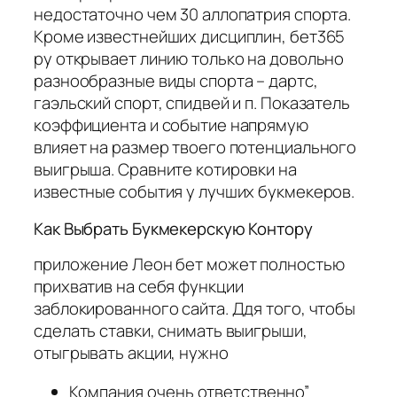
недостаточно чем 30 аллопатрия спорта.
Кроме известнейших дисциплин, бет365
ру открывает линию только на довольно
разнообразные виды спорта – дартс,
гаэльский спорт, спидвей и п. Показатель
коэффициента и событие напрямую
влияет на размер твоего потенциального
выигрыша. Сравните котировки на
известные события у лучших букмекеров.
Как Выбрать Букмекерскую Контору
приложение Леон бет может полностью
прихватив на себя функции
заблокированного сайта. Ддя того, чтобы
сделать ставки, снимать выигрыши,
отыгрывать акции, нужно
Компания очень ответственно”