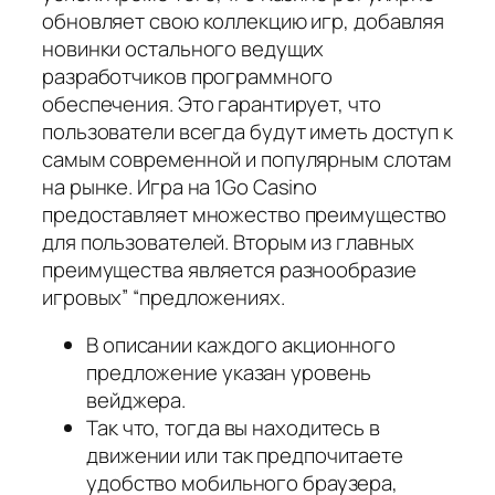
обновляет свою коллекцию игр, добавляя
новинки остального ведущих
разработчиков программного
обеспечения. Это гарантирует, что
пользователи всегда будут иметь доступ к
самым современной и популярным слотам
на рынке. Игра на 1Go Casino
предоставляет множество преимущество
для пользователей. Вторым из главных
преимущества является разнообразие
игровых” “предложениях.
В описании каждого акционного
предложение указан уровень
вейджера.
Так что, тогда вы находитесь в
движении или так предпочитаете
удобство мобильного браузера,