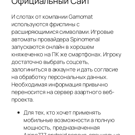
Официальный Сайт
И слотах от компании Gamomat
используются фриспины с
расширяющимися символами. Игровые
автоматы провайдера Spinomenal
запускаются онлайн в хорошем
княжеченко на ПК же смартфонах. Игроку
достаточно выбрать соцсеть,
залогиниться в аккаунте и дать согласие
на обработку персональных данных.
Необходимая информация привычно
переносится на сервер азартного веб-
проекта.
Для тех, кто хочет применять
мобильные возможности а полную
мощность, предназначенная