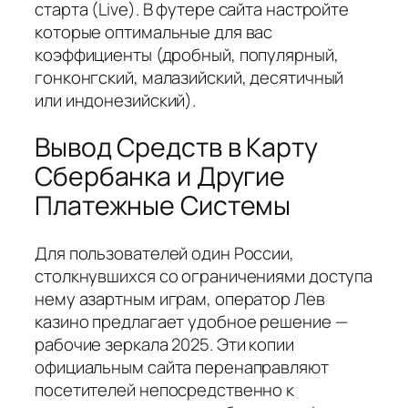
старта (Live). В футере сайта настройте
которые оптимальные для вас
коэффициенты (дробный, популярный,
гонконгский, малазийский, десятичный
или индонезийский).
Вывод Средств в Карту
Сбербанка и Другие
Платежные Системы
Для пользователей один России,
столкнувшихся со ограничениями доступа
нему азартным играм, оператор Лев
казино предлагает удобное решение —
рабочие зеркала 2025. Эти копии
официальным сайта перенаправляют
посетителей непосредственно к