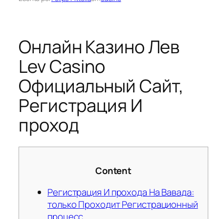
Онлайн Казино Лев
Lev Casino
Официальный Сайт,
Регистрация И
проход
Content
Регистрация И прохода На Вавада:
только Проходит Регистрационный
процесс