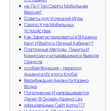
не Ли У 1go Casino Мобильная
Версия?
Советы для Успешной Игры
Casino X На Мобильных
Устройствах
Как Зарегистрироваться В Казино
Кент И Войти и Личный Кабинет?
Платежные Методы, Лимиты И
Комиссии учитывавшимися Выводе
Средств
особая Функция – переход
Аккаунта Из этого Клуба!
Верификация Аккаунта Казино
Водка
Пополнение И напрашивается
Денег В Онлайн Казино Lev
официальным Сайт Azino777