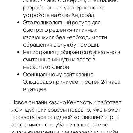
Azino777 android версия, специально
разработанная усовершенство
устройств на базе Андройд.
Это великолепный ресурс для
быстрого решения типичных
касающихся без необходимости
обращения в службу помощи.
Регистрация добирается буквально в
считанные минуты и всего в
несколько кликов.
Официальному сайт казино
Эльдорадо принимает гостей 24 часа
в каждые.
Новое онлайн казино Кент хоть и работает
же индустрии совсем недавно, уже может
похвастаться солидной коллекцией игр. В
ассортименте клуба не только самые
игровые автоматы, регрессной есть лайв