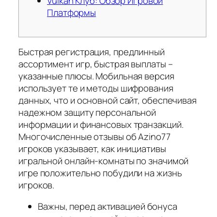
Vulkan Клуб: Обзор Игровой
Платформы
Быстрая регистрация, предлинный
ассортимент игр, быстрая выплаты –
указанные плюсы. Мобильная версия
использует те и методы шифрования
данных, что и основной сайт, обеспечивая
надежном защиту персональной
информации и финансовых транзакций.
Многочисленные отзывы об Azino77
игроков указывает, как инициативы
игральной онлайн-комнаты по значимой
игре положительно побудили на жизнь
игроков.
Важны, перед активацией бонуса