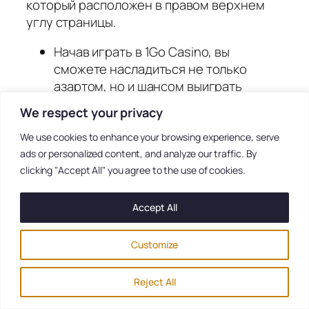
который расположен в правом верхнем
углу страницы.
Начав играть в 1Go Casino, вы
сможете насладиться не только
азартом, но и шансом выиграть
реальные деньги.
We respect your privacy
Операторы помогут вам решить
проблему и предоставят актуально
We use cookies to enhance your browsing experience, serve
информацию.
ads or personalized content, and analyze our traffic. By
clicking "Accept All" you agree to the use of cookies.
Это поможет сохранить
положительный опыт игры и избежать
всяких стрессов.
Accept All
По ее условиям получить
вознаграждение обязана каждый, а
Customize
выйти прибыль —
псевдорасследование отыгрыша за
Reject All
реальные денежные средства.