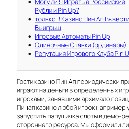
Могу ли Я Играть а Российские
Рубли и Pin Up?
только В Казино Пин Ап Вывест
Выигрыш
Игровые Автоматы Pin Up
Одиночные Ставки (ординары)
Репутация Игрового Клуба Pin 
Гости казино Пин Ап периодически пр
играют на деньги в определенных иг
игроками, занявшими архимало позиц
Пинап казино любой игрок например у
запустить папушичка слоты в демо-ре
стороннего ресурса. Мы оформили ли