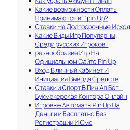
Как убрать Аккаунт Пинап
Какие возможности Оплаты
Принимаются и” “pin Up?
Ставки На Долгосрочные Исхо
Какие Виды Игр Популярны
Среди русских Игроков?
разнообразие Игр На
Официальном Сайте Pin Up
Вход В личный Кабинет И
Инициация Вывода Средств
Ставки и Спорт В Пин Ап Бет –
Букмекерская Контора Онлайн
Игровые Автоматы Pin Up На
Деньги и Бесплатно Без
Регистрации И Смс