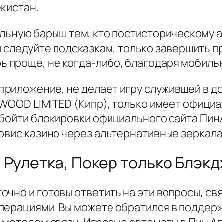
кистан.
ьную барыш тем, кто постисторическому а
 следуйте подсказкам, только завершить п
рь проще, не когда-либо, благодаря мобиль
риложение, не делает игру служившей в дор
K-WOOD LIMITED (Кипр), только имеет офиц
обойти блокировки официального сайта Пи
рвис казино через альтернативные зеркала
 Рулетка, Покер только Блэк
очно и готовы ответить на эти вопросы, с
перациями. Вы можете обратился в поддерж
 методом связи. Игровые автоматы в Пин А