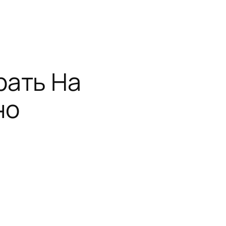
рать На
но