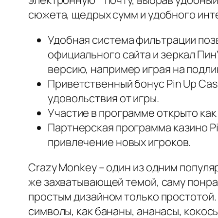
сюжета, щедрых сумм и удобного инт
Удобная система фильтрации позв
официального сайта и зеркал Пин
версию, например играя на подли
Приветственный бонус Pin Up Cas
удовольствия от игры.
Участие в программе открыто как
Партнерская программа казино P
привлечение новых игроков.
Crazy Monkey – один из одним популя
же захватывающей темой, саму понрав
простым дизайном только простотой.
символы, как бананы, ананасы, кокос