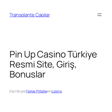
Transplante Capilar
Pin Up Casino Türkiye
Resmi Site, Giriş,
Bonuslar
Escrito por
Felipe Pittella
em
casino