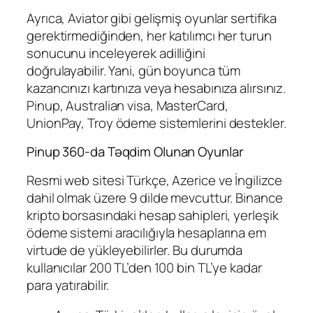
Ayrıca, Aviator gibi gelişmiş oyunlar sertifika
gerektirmediğinden, her katılımcı her turun
sonucunu inceleyerek adilliğini
doğrulayabilir. Yani, gün boyunca tüm
kazancınızı kartınıza veya hesabınıza alırsınız.
Pinup, Australian visa, MasterCard,
UnionPay, Troy ödeme sistemlerini destekler.
Pinup 360-da Təqdim Olunan Oyunlar
Resmi web sitesi Türkçe, Azerice ve İngilizce
dahil olmak üzere 9 dilde mevcuttur. Binance
kripto borsasındaki hesap sahipleri, yerleşik
ödeme sistemi aracılığıyla hesaplarına em
virtude de yükleyebilirler. Bu durumda
kullanıcılar 200 TL’den 100 bin TL’ye kadar
para yatırabilir.