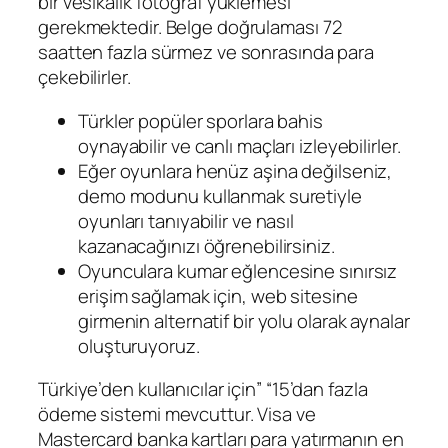
bir vesikalık fotoğraf yüklemesi
gerekmektedir. Belge doğrulaması 72
saatten fazla sürmez ve sonrasında para
çekebilirler.
Türkler popüler sporlara bahis
oynayabilir ve canlı maçları izleyebilirler.
Eğer oyunlara henüz aşina değilseniz,
demo modunu kullanmak suretiyle
oyunları tanıyabilir ve nasıl
kazanacağınızı öğrenebilirsiniz.
Oyunculara kumar eğlencesine sınırsız
erişim sağlamak için, web sitesine
girmenin alternatif bir yolu olarak aynalar
oluşturuyoruz.
Türkiye’den kullanıcılar için” “15’dan fazla
ödeme sistemi mevcuttur. Visa ve
Mastercard banka kartları para yatırmanın en