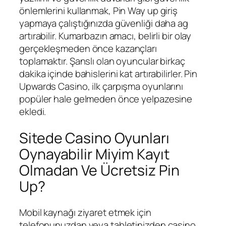
önlemlerini kullanmak, Pin Way up giriş
yapmaya çalıştığınızda güvenliği daha ag
artırabilir. Kumarbazın amacı, belirli bir olay
gerçekleşmeden önce kazançları
toplamaktır. Şanslı olan oyuncular birkaç
dakika içinde bahislerini kat artırabilirler. Pin
Upwards Casino, ilk çarpışma oyunlarını
popüler hale gelmeden önce yelpazesine
ekledi.
Sitede Casino Oyunları
Oynayabilir Miyim Kayıt
Olmadan Ve Ücretsiz Pin
Up?
Mobil kaynağı ziyaret etmek için
telefonunuzdan veya tabletinizden casino