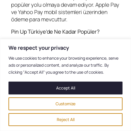
popüler yolu olmaya devam ediyor. Apple Pay
ve Yahoo Pay mobil sistemleri üzerinden
ödeme para mevcuttur.
Pin Up Türkiye’de Ne Kadar Popüler?
Çevrimiçi bahis ve online casino oyunlarının
We respect your privacy
oynandığı bahis platformudur. Site içerisinde
bir çok farklı oyun seçeneği sunulup bahis
We use cookies to enhance your browsing experience, serve
severlerin memnun ayrılacağı bir site ortamı
ads or personalized content, and analyze our traffic. By
üretilmiştir. Bu oyunlar oyunculara klasik
clicking "Accept All" you agree to the use of cookies.
çevrimiçi casino oyununu farklı tarzlarda ve
benzersiz özelliklerle deneyimleme fırsatı
Accept All
sunar. Kötü bir ruh halindeyseniz, Pin
number Up online casino yönetimi kesinlikle
Customize
onu yükseltmenin bir yolunu biliyor.
Reject All
Uçak ne kadar uzun süre havada kalırsa,
kazanma oranı ag” “u kadar yüksek olur.