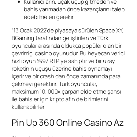
Kullanıcıların, uçak uçup gitmeden ve
bahis yanmadan önce kazançlarını talep
edebilmeleri gerekir.
“13 Ocak 2022’de piyasaya sürülen Space XY,
BGaming tarafından geliştirilen ve Türk
oyuncular arasında oldukça popüler olan bir
çevrimiçi casino oyunudur. Bu heyecan verici
hızlı oyun %97 RTP’ye sahiptir ve bir uzay
roketinin uçuşu üzerine bahis oynamayı
içerir ve bir crash dan önce zamanında para
çekmeyi gerektirir. Türk oyuncular,
maksimum 10. 000x çarpan elde etme şansı
ile bahisler için kripto afin de birimlerini
kullanabilirler.
Pin Up 360 Online Casino Az