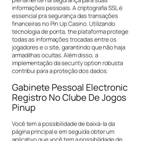
informações pessoais. A criptografia SSL é
essencial pra segurança das transações
financeiras no Pin Up Casino. Utilizando
tecnologia de ponta, the plataforma protege
todas as informações trocadas entre os
jogadores e o site, garantindo que não haja
armadilhas ocultas. Além disso, a
implementação da security option robusta
contribui para a proteção dos dados.
Gabinete Pessoal Electronic
Registro No Clube De Jogos
Pinup
Você tem a possibilidade de baixá-la da
página principal e em seguida obter um
aplicativo que você tem a possibilidade de