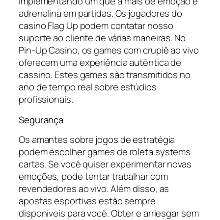
implementando um quê a mais de emoção e
adrenalina em partidas. Os jogadores do
casino Flag Up podem contatar nosso
suporte ao cliente de várias maneiras. No
Pin-Up Casino, os games com crupiê ao vivo
oferecem uma experiência autêntica de
cassino. Estes games são transmitidos no
ano de tempo real sobre estúdios
profissionais.
Segurança
Os amantes sobre jogos de estratégia
podem escolher games de roleta systems
cartas. Se você quiser experimentar novas
emoções, pode tentar trabalhar com
revendedores ao vivo. Além disso, as
apostas esportivas estão sempre
disponíveis para você. Obter e arriesgar sem