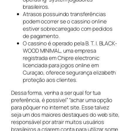
brasileiros.
Atrasos possuindo transferências
podem ocorrer se o cassino online
estiver sobrecarregado com pedidos
de pagamento.
O cassino é operado pela B. T. I. BLACK-
WOOD MINIMAL, uma empresa
registrada em Chipre electronic
licenciada para jogos online em
Curaçao, oferece segurança elizabeth
proteção aos clientes.
Dessa forma, venha a ser qual for tua
preferência, é possível” “achar uma opção
para pôquer no internet site. Esse talvez
seja um dos maiores destaques do web site,
responsável por atrair muitos usuários
brasileiros a criarem conta para utilizar some