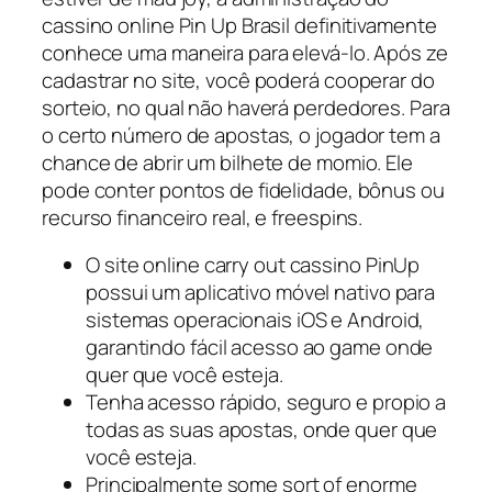
cassino online Pin Up Brasil definitivamente
conhece uma maneira para elevá-lo. Após ze
cadastrar no site, você poderá cooperar do
sorteio, no qual não haverá perdedores. Para
o certo número de apostas, o jogador tem a
chance de abrir um bilhete de momio. Ele
pode conter pontos de fidelidade, bônus ou
recurso financeiro real, e freespins.
O site online carry out cassino PinUp
possui um aplicativo móvel nativo para
sistemas operacionais iOS e Android,
garantindo fácil acesso ao game onde
quer que você esteja.
Tenha acesso rápido, seguro e propio a
todas as suas apostas, onde quer que
você esteja.
Principalmente some sort of enorme