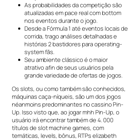
As probabilidades da competição são
atualizadas em pace real com bottom
nos eventos durante o jogo.
Desde a Fórmula 1 até eventos locais de
corrida, trago análises detalhadas e
histórias 2 bastidores para operating-
system fãs.
Seu ambiente clássico é o maior
atrativo afin de seus usuários pela
grande variedade de ofertas de jogos.
Os slots, ou como também são conhecidos,
máquinas caça-níqueis, são um dos jogos
néanmoins predominantes no cassino Pin-
Up. Isso visto que, ao jogar mhh Pin-Up, o
usuário irá encontrar também de 4. 000
títulos de slot machine games, com
temáticas, levels, bônus, RTPs elizabeth