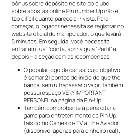
bônus sobre depósito no site do clube
sobre apostas online Pin number Up não é
tão difícil quanto parece à 1ª vista. Para
começar, o jogador necessita se registrar no
website oficial do manipulador, o que levará
5 minutos. Em seguida, você necessita
entrar em tua” “conta, abrir a guia “Perfil” e,
depois – a seção com as recompensas.
O popular jogo de cartas, cujo objetivo
é somar 21 pontos de início do que the
banca, sem ultrapassar o valor, também
possui espaço VERY IMPORTANT
PERSONEL na página da Pin-Up.
Também comprobante a pena citar a
gama para entretenimento da Pin Up,
tais como Games de TV at the Aviador
(disponível apenas para dinheiro real).