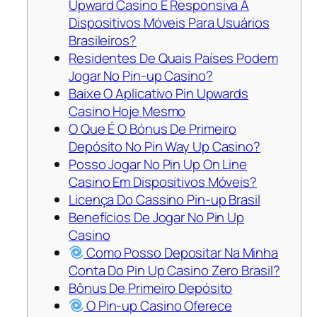
Upward Casino É Responsiva A
Dispositivos Móveis Para Usuários
Brasileiros?
Residentes De Quais Países Podem
Jogar No Pin-up Casino?
Baixe O Aplicativo Pin Upwards
Casino Hoje Mesmo
O Que É O Bónus De Primeiro
Depósito No Pin Way Up Casino?
Posso Jogar No Pin Up On Line
Casino Em Dispositivos Móveis?
Licença Do Cassino Pin-up Brasil
Benefícios De Jogar No Pin Up
Casino
Como Posso Depositar Na Minha
Conta Do Pin Up Casino Zero Brasil?
Bônus De Primeiro Depósito
O Pin-up Casino Oferece