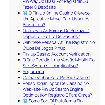
Pin Way Up Brasil Por Registrar Ou
Fazer O Depósito
O Pin Up Online Casino Oferece
Um Aplicativo Móvel Para Usuários
Brasileiros?
Quais São As Formas De Se Fazer 1
Depósito Ou Tiro De Ganhos?
Gabinete Pessoal At The Registro No
Clube De Jogos Pinup
Pin-up Casino Account Verification
O Que Decidir: Uma Versão Mobile Do
Site Systems Um Aplicativo?
Segurança
Como Ganhar Zero Pin-up Casino?
Posso Jogar Jogos De Cassino No
Web-site Pin Up Search Engine
Optimization Registro E Para Graça?
Some Sort Of Plataforma Pin