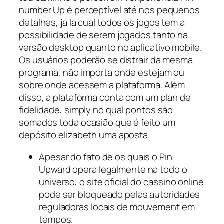
number Up é perceptível até nos pequenos
detalhes, já la cual todos os jogos tem a
possibilidade de serem jogados tanto na
versão desktop quanto no aplicativo mobile.
Os usuários poderão se distrair da mesma
programa, não importa onde estejam ou
sobre onde acessem a plataforma. Além
disso, a plataforma conta com um plan de
fidelidade, simply no qual pontos são
somados toda ocasião que é feito um
depósito elizabeth uma aposta.
Apesar do fato de os quais o Pin
Upward opera legalmente na todo o
universo, o site oficial do cassino online
pode ser bloqueado pelas autoridades
reguladoras locais de mouvement em
tempos.