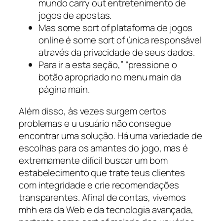
mundo carry out entretenimento de
jogos de apostas.
Mas some sort of plataforma de jogos
online é some sort of única responsável
através da privacidade de seus dados.
Para ir a esta seção,” “pressione o
botão apropriado no menu main da
página main.
Além disso, às vezes surgem certos
problemas e u usuário não consegue
encontrar uma solução. Há uma variedade de
escolhas para os amantes do jogo, mas é
extremamente difícil buscar um bom
estabelecimento que trate teus clientes
com integridade e crie recomendações
transparentes. Afinal de contas, vivemos
mhh era da Web e da tecnologia avançada,