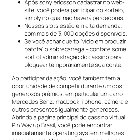
Após sony ericsson cadastrar no web-
site, você poderá participar do sorteio,
simply no qual não haverá perdedores.
Nossos slots estão em alta demanda,
com mais de 3. 000 opções disponíveis.
Se você achar que to “vício em produzir
batota” o sobrecarrega – contate some
sort of administração do cassino para
bloquear temporariamente sua conta.
Ao participar da ação, você também tem a
oportunidade de competir durante um dos
generosos prêmios, em particular um carro
Mercedes Benz, macbook, i phone, câmera e
outros presentes igualmente generosos.
Abrindo a página principal do cassino virtual
Pin Way up Brasil, você pode encontrar
imediatamente operating system melhores