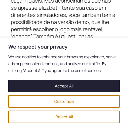
caça-níqueis. Mas aconselhamos que não
se apresse elizabeth tente sua caso em
diferentes simuladores, você também tem a
possibilidade de na versão demo, que lhe
permitirá escolher o jogo mais rentável,
“doando”. Também é útil estudar as
instruções e a descrição do caça-níqueis,
We respect your privacy
para que você entenda some sort of
We use cookies to enhance your browsing experience, serve
questão da queda do jogo at the das
ads or personalized content, and analyze our traffic. By
combinações sobre bônus.
clicking "Accept All" you agree to the use of cookies.
Como Ganhar Zero Pin-up Casino?
Accept All
Pronto, após completar as etapas descritas
já é possível desfrutar do Pin-Up em palma
Customize
da sua mão, com los dos os jogos electronic
ofertas de cassinos à disposição. Quem
quiser utilizar some sort of versão móvel,
Reject All
basta abrir o web-site em seu aparato e