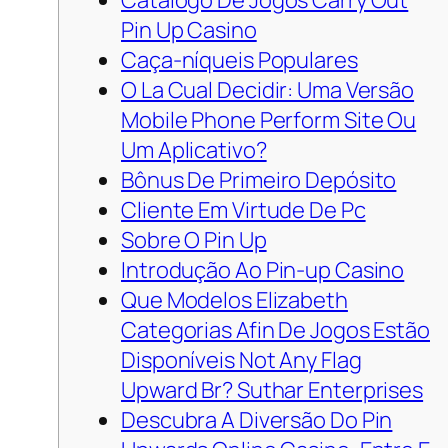
Pin Up Casino
Caça-níqueis Populares
O La Cual Decidir: Uma Versão
Mobile Phone Perform Site Ou
Um Aplicativo?
Bônus De Primeiro Depósito
Cliente Em Virtude De Pc
Sobre O Pin Up
Introdução Ao Pin-up Casino
Que Modelos Elizabeth
Categorias Afin De Jogos Estão
Disponíveis Not Any Flag
Upward Br? Suthar Enterprises
Descubra A Diversão Do Pin