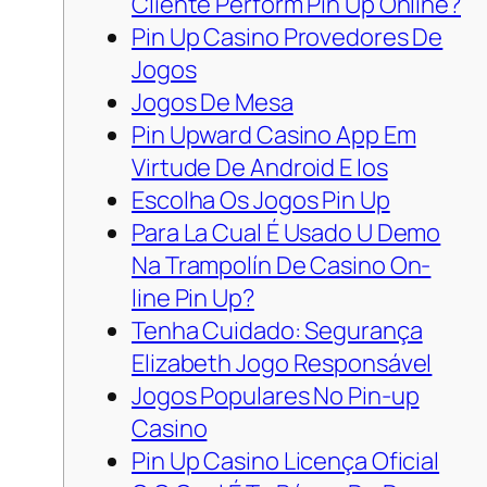
Cliente Perform Pin Up Online?
Pin Up Casino Provedores De
Jogos
Jogos De Mesa
Pin Upward Casino App Em
Virtude De Android E Ios
Escolha Os Jogos Pin Up
Para La Cual É Usado U Demo
Na Trampolín De Casino On-
line Pin Up?
Tenha Cuidado: Segurança
Elizabeth Jogo Responsável
Jogos Populares No Pin-up
Casino
Pin Up Casino Licença Oficial