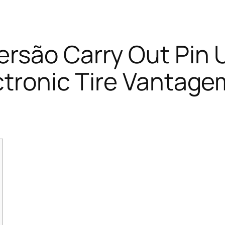
rsão Carry Out Pin 
ectronic Tire Vanta