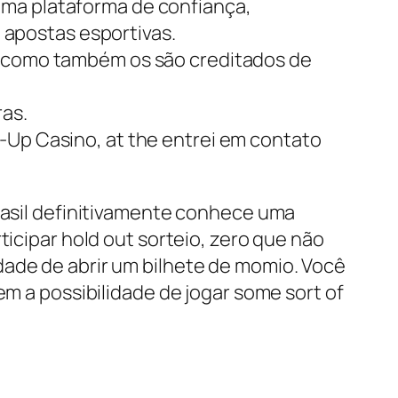
uma plataforma de confiança,
apostas esportivas.
si como também os são creditados de
ras.
-Up Casino, at the entrei em contato
Brasil definitivamente conhece uma
ticipar hold out sorteio, zero que não
dade de abrir um bilhete de momio. Você
em a possibilidade de jogar some sort of