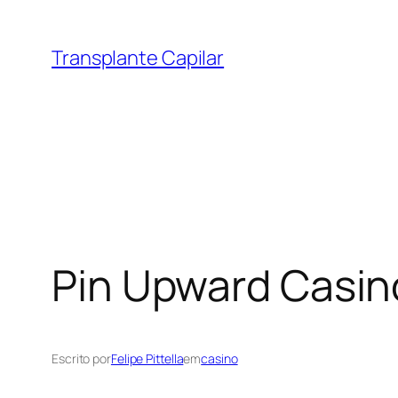
Transplante Capilar
Pin Upward Casino
Escrito por
Felipe Pittella
em
casino