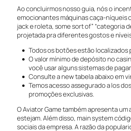
Ao concluirmos nosso guia, nós o ince
emocionantes máquinas caça-níqueis co
jack e roleta, some sort of” “categoria
projetada pra diferentes gostos e nívei
Todos os botões estão localizados
O valor mínimo de depósito no casi
você usar alguns sistemas de paga
Consulte a new tabela abaixo em vi
Temos acesso assegurado a los dos 
promoções exclusivas.
O Aviator Game também apresenta um apl
estejam. Além disso, main system código
sociais da empresa. A razão da populari