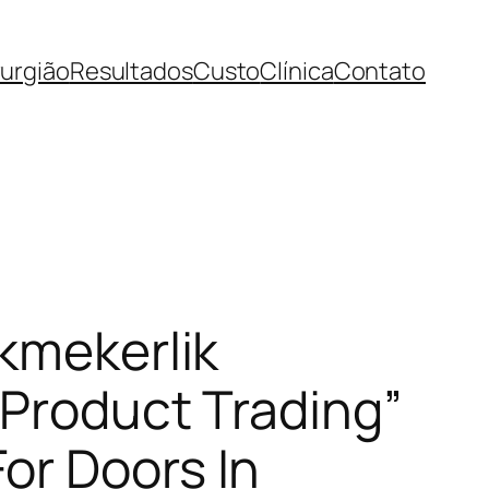
rurgião
Resultados
Custo
Clínica
Contato
kmekerlik
 Product Trading”
or Doors In