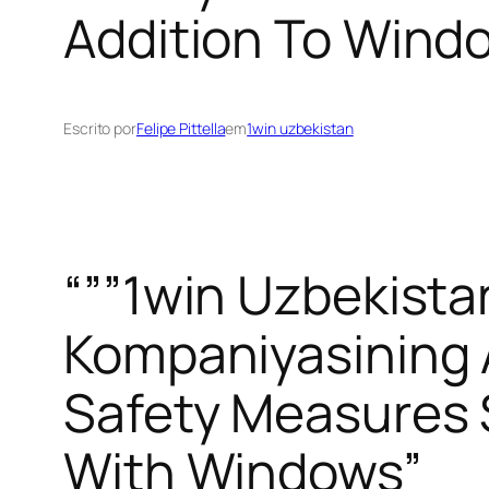
Addition To Wind
Escrito por
Felipe Pittella
em
1win uzbekistan
“””1win Uzbekist
Kompaniyasining A
Safety Measures 
With Windows”