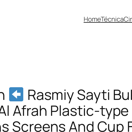
Home
Técnica
Ci
an
Rasmiy Sayti Bu
l Afrah Plastic-type
s Screens And Cup F