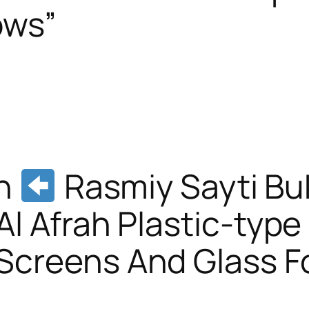
ows”
an
Rasmiy Sayti Bu
l Afrah Plastic-type
Screens And Glass F