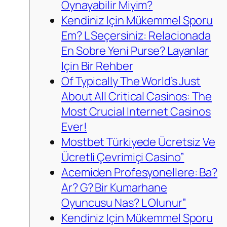
Oynayabilir Miyim?
Kendiniz Için Mükemmel Sporu
Em? L Seçersiniz: Relacionada
En Sobre Yeni Purse? Layanlar
Için Bir Rehber
Of Typically The World’s Just
About All Critical Casinos: The
Most Crucial Internet Casinos
Ever!
Mostbet Türkiyede Ücretsiz Ve
Ücretli Çevrimiçi Casino”
Acemiden Profesyonellere: Ba?
Ar? G? Bir Kumarhane
Oyuncusu Nas? L Olunur”
Kendiniz Için Mükemmel Sporu