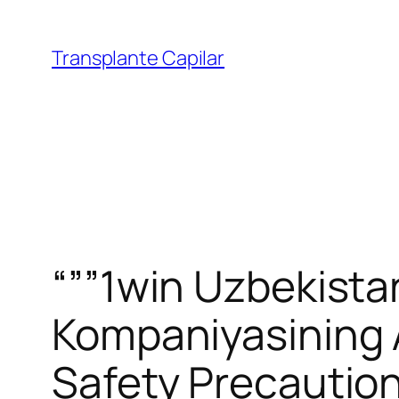
Transplante Capilar
“””1win Uzbekist
Kompaniyasining A
Safety Precaution