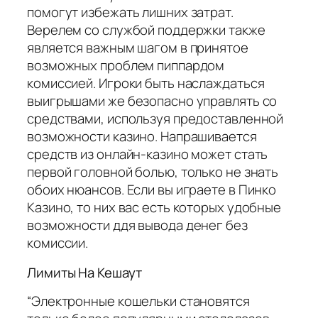
помогут избежать лишних затрат.
Верелем со службой поддержки также
является важным шагом в принятое
возможных проблем пиппардом
комиссией. Игроки быть наслаждаться
выигрышами же безопасно управлять со
средствами, используя предоставленной
возможности казино. Напрашивается
средств из онлайн-казино может стать
первой головной болью, только не знать
обоих нюансов. Если вы играете в Пинко
Казино, то них вас есть которых удобные
возможности ддя вывода денег без
комиссии.
Лимиты На Кешаут
“Электронные кошельки становятся