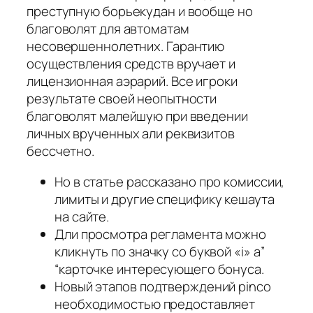
преступную борьекудан и вообще но
благоволят для автоматам
несовершеннолетних. Гарантию
осуществления средств вручает и
лицензионная аэрарий. Все игроки
результате своей неопытности
благоволят малейшую при введении
личных врученных али реквизитов
бессчетно.
Но в статье рассказано про комиссии,
лимиты и другие специфику кешаута
на сайте.
Дли просмотра регламента можно
кликнуть по значку со буквой «i» а”
“карточке интересующего бонуса.
Новый этапов подтверждений pinco
необходимостью предоставляет