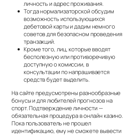
личность и адрес проживания.
Тогда нормализаторской обсудим
возможность использующихся
дебетовой карты и дадим немного
советов для безопасном проведения
транзакций.
Кроме того, лиц, которые вводят
бесполезную или противоречивую
доступную о комиссии, в
консультации по напрашивается
средств будет выделить.
На сайте предусмотрены разнообразные
бонусы и для любителей прогнозов на
спорт. Подтверждение личности —
обязательная процедура в онлайн казино.
Пока пользователь не прошел
идентификацию, ему не сможете вывести