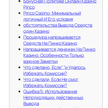
Бонусная Политике Онлайн Казино
Pinco
Pinco Casino: Минимальный
логичный И Его условия
обстоятельства Вывода Средств
один Казино
Процедура напрашивается
Средств На Пинко Казино
Напрашивается денежек На Пинко
Казино: Особенности Только
важное Заметки
Что сделано, Если” “и Удалось
Избежать Комиссии?
Что сделали, Если Не смог
Избежать Комиссии?
Ошибка 5: Использование
Неподходящих действенных
Вывода