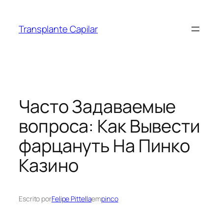
Transplante Capilar
Часто Задаваемые
вопроса: Как Вывести
фарцануть На Пинко
Казино
Escrito por
Felipe Pittella
em
pinco