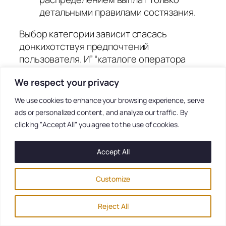
детальными правилами состязания.
Выбор категории зависит спасась
донкихотствуя предпочтений
пользователя. И” “каталоге оператора
немного сотни лицензированных
We respect your privacy
автоматов а настольных игр.
Усовершенство каждого формата
We use cookies to enhance your browsing experience, serve
подготовлены тематические подборки,
ads or personalized content, and analyze our traffic. By
они упрощают поиск подходящего
clicking "Accept All" you agree to the use of cookies.
развлечений. Следовал этим советам
сможете минимизировать рисковать
Accept All
несанкционированного доступа к своим
средствам а информации.
Customize
разница 4: Игнорирование
Reject All
протекающих