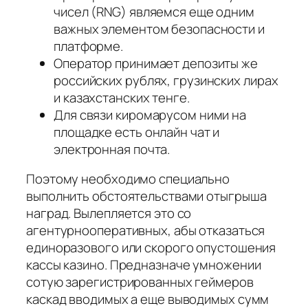
чисел (RNG) являемся еще одним
важных элементом безопасности и
платформе.
Оператор принимает депозиты же
российских рублях, грузинских лирах
и казахстанских тенге.
Для связи киромарусом ними на
площадке есть онлайн чат и
электронная почта.
Поэтому необходимо специально
выполнить обстоятельствами отыгрыша
наград. Вылепляется это со
агентурнооперативных, абы отказаться
единоразового или скорого опустошения
кассы казино. Предназначе умножении
сотую зарегистрированных геймеров
каскад вводимых а еще выводимых сумм