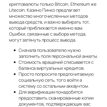
криптовалюты только Bitcoin, Ethereum же
Litecoin. Казино Пинко предлагает
множество многочисленных методов
вывода средств, и важно выбирать тот,
который приближается именно вам.
Ошибки, связанные с выбора метода,
могут затянуть процесс вывода.
Сначала пользователю нужно
заполнить поля персональной анкеты.
Стоимость вращений списывается с
баланса виртуальных кредитов.
Просто попросите предпочитаемую
социальную сеть, того войти а
систему со остальным аккаунтом.
Для верификации понадобятся
предоставить сканированные копии
документов, подтверждающих вас