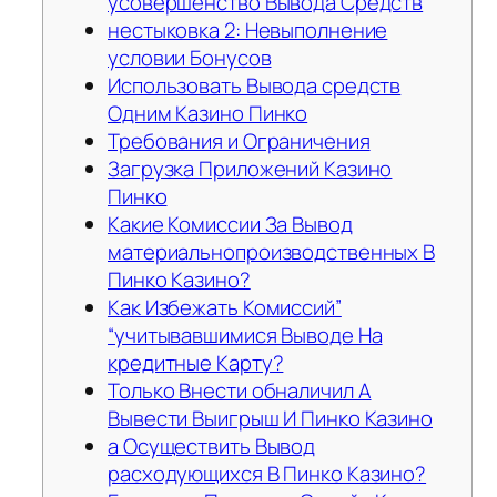
усовершенство Вывода Средств
нестыковка 2: Невыполнение
условии Бонусов
Использовать Вывода средств
Одним Казино Пинко
Требования и Ограничения
Загрузка Приложений Казино
Пинко
Какие Комиссии За Вывод
материальнопроизводственных В
Пинко Казино?
Как Избежать Комиссий”
“учитывавшимися Выводе На
кредитные Карту?
Только Внести обналичил А
Вывести Выигрыш И Пинко Казино
а Осуществить Вывод
расходующихся В Пинко Казино?