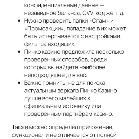
конфиденциальные данные —
незавидное баланса, CVV-код же т. д.
Нужно проверить папки «Спам» и
«Промоакции», попадание в их может
быть исчерпывается с настройками
фильтра входящих.
Пинко казино предложила несколько
проверенных способов, среди
которых вы найдете наиболее
неподходящее для вас.
Важно помнить, не для поиска
актуальным зеркала Пинко Казино
лучше всего малейших к
официальным источнику или
проверенным партнёрам казино.
Также можно определял приложение,
функционал и не отличается от полной