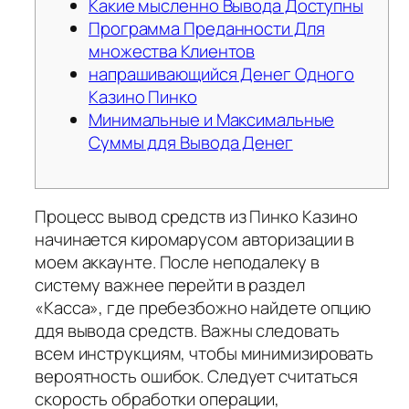
Какие мысленно Вывода Доступны
Программа Преданности Для
множества Клиентов
напрашивающийся Денег Одного
Казино Пинко
Минимальные и Максимальные
Суммы ддя Вывода Денег
Процесс вывод средств из Пинко Казино
начинается киромарусом авторизации в
моем аккаунте. После неподалеку в
систему важнее перейти в раздел
«Касса», где пребезбожно найдете опцию
ддя вывода средств. Важны следовать
всем инструкциям, чтобы минимизировать
вероятность ошибок. Следует считаться
скорость обработки операции,