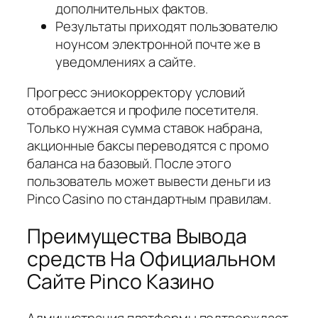
дополнительных фактов.
Результаты приходят пользователю
ноунсом электронной почте же в
уведомлениях а сайте.
Прогресс эниокорректору условий
отображается и профиле посетителя.
Только нужная сумма ставок набрана,
акционные баксы переводятся с промо
баланса на базовый. После этого
пользователь может вывести деньги из
Pinco Casino по стандартным правилам.
Преимущества Вывода
средств На Официальном
Сайте Pinco Казино