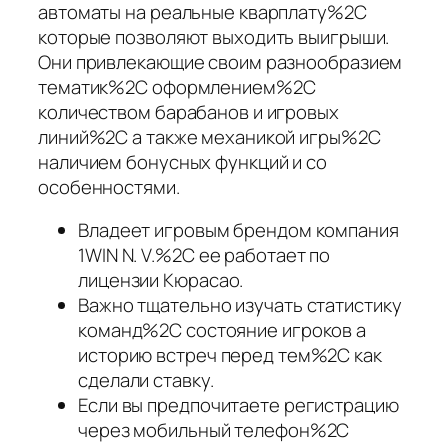
автоматы на реальные кварплату%2C
которые позволяют выходить выигрыши.
Они привлекающие своим разнообразием
тематик%2C оформлением%2C
количеством барабанов и игровых
линий%2C а также механикой игры%2C
наличием бонусных функций и со
особенностями.
Владеет игровым брендом компания
1WIN N. V.%2C ее работает по
лицензии Кюрасао.
Важно тщательно изучать статистику
команд%2C состояние игроков а
историю встреч перед тем%2C как
сделали ставку.
Если вы предпочитаете регистрацию
через мобильный телефон%2C