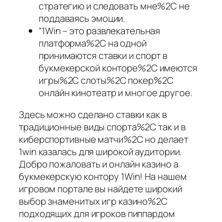
стратегию и следовать мне%2C не
поддаваясь эмоции.
“1Win – это развлекательная
платформа%2C на одной
принимаются ставки и спорт в
букмекерской конторе%2C имеются
игры%2C слоты%2C покер%2C
онлайн кинотеатр и многое другое.
Здесь можно сделано ставки как в
традиционные виды спорта%2C так и в
киберспортивные матчи%2C но делает
1win казалась для широкой аудитории.
Добро пожаловать и онлайн казино а
букмекерскую контору 1Win! На нашем
игровом портале вы найдете широкий
выбор знаменитых игр казино%2C
подходящих для игроков пиппардом