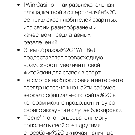
1Win Casino – так развлекательная
площадка твой эксперт онлайн%2C
ее привлекает любителей азартных
игр своим разнообразием и
качеством предлагаемых
развлечений.
Этим образом%2C 1Win Bet
предоставляет превосходную
возможность увеличить свой
житейский для ставок в спорт.
Не смотря на блокировки и интернете
всегда невозможно найти рабочее
зеркало официального сайта%2C в
котором можно продолжит игру со
своего аккаунта в случае блокировки.
После” “того пользователи могут
пополнить свой счет другими
способами%2C включая наличные