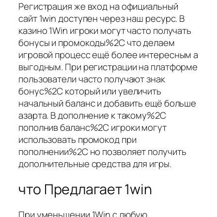
Регистрация же вход на официальный
сайт 1win доступен через наш ресурс. В
казино 1Win игроки могут часто получать
бонусы и промокоды%2C что делаем
игровой процесс ещё более интересным а
выгодным. При регистрации на платформе
пользователи часто получают знак
бонус%2C который или увеличить
начальный баланс и добавить ещё больше
азарта. В дополнение к такому%2C
пополнив баланс%2C игроки могут
использовать промокод при
пополнении%2C но позволяет получить
дополнительные средства для игры.
что Предлагает 1win
При уменьшении 1Win с любую