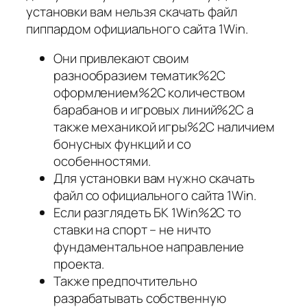
установки вам нельзя скачать файл
пиппардом официального сайта 1Win.
Они привлекают своим
разнообразием тематик%2C
оформлением%2C количеством
барабанов и игровых линий%2C а
также механикой игры%2C наличием
бонусных функций и со
особенностями.
Для установки вам нужно скачать
файл со официального сайта 1Win.
Если разглядеть БК 1Win%2C то
ставки на спорт – не ничто
фундаментальное направление
проекта.
Также предпочтительно
разрабатывать собственную