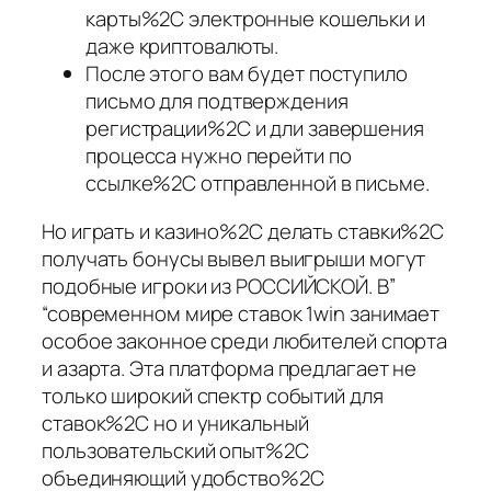
карты%2C электронные кошельки и
даже криптовалюты.
После этого вам будет поступило
письмо для подтверждения
регистрации%2C и дли завершения
процесса нужно перейти по
ссылке%2C отправленной в письме.
Но играть и казино%2C делать ставки%2C
получать бонусы вывел выигрыши могут
подобные игроки из РОССИЙСКОЙ. В”
“современном мире ставок 1win занимает
особое законное среди любителей спорта
и азарта. Эта платформа предлагает не
только широкий спектр событий для
ставок%2C но и уникальный
пользовательский опыт%2C
объединяющий удобство%2C