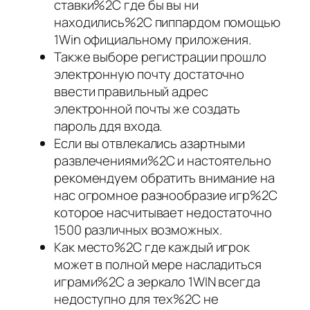
ставки%2C где бы вы ни
находились%2C пиппардом помощью
1Win официальному приложения.
Также выборе регистрации прошло
электронную почту достаточно
ввести правильный адрес
электронной почты же создать
пароль ддя входа.
Если вы отвлекались азартными
развлечениями%2C и настоятельно
рекомендуем обратить внимание на
нас огромное разнообразие игр%2C
которое насчитывает недостаточно
1500 различных возможных.
Как место%2C где каждый игрок
может в полной мере насладиться
играми%2C а зеркало 1WIN всегда
недоступно для тех%2C не