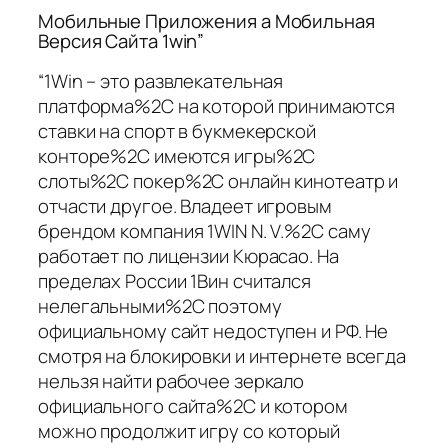
Мобильные Приложения а Мобильная
Версия Сайта 1win”
“1Win – это развлекательная
платформа%2C на которой принимаются
ставки на спорт в букмекерской
конторе%2C имеются игры%2C
слоты%2C покер%2C онлайн кинотеатр и
отчасти другое. Владеет игровым
брендом компания 1WIN N. V.%2C саму
работает по лицензии Кюрасао. На
пределах России 1Вин считался
нелегальными%2C поэтому
официальному сайт недоступен и РФ. Не
смотря на блокировки и интернете всегда
нельзя найти рабочее зеркало
официального сайта%2C и котором
можно продолжит игру со который