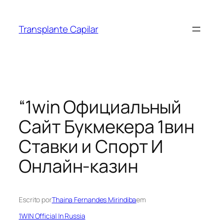
Transplante Capilar
“1win Официальный
Сайт Букмекера 1вин
Ставки и Спорт И
Онлайн-казин
Escrito por
Thaina Fernandes Mirindiba
em
1WIN Official In Russia