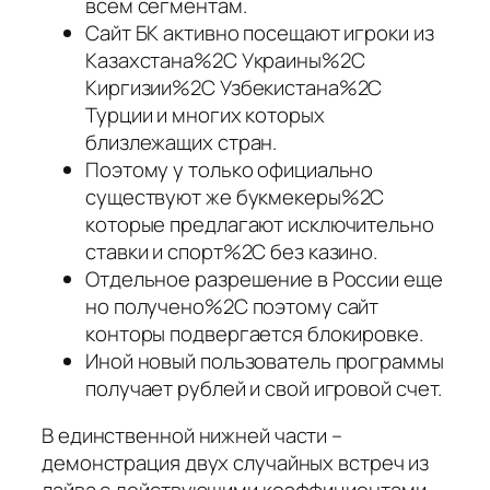
всем сегментам.
Сайт БК активно посещают игроки из
Казахстана%2C Украины%2C
Киргизии%2C Узбекистана%2C
Турции и многих которых
близлежащих стран.
Поэтому у только официально
существуют же букмекеры%2C
которые предлагают исключительно
ставки и спорт%2C без казино.
Отдельное разрешение в России еще
но получено%2C поэтому сайт
конторы подвергается блокировке.
Иной новый пользователь программы
получает рублей и свой игровой счет.
В единственной нижней части –
демонстрация двух случайных встреч из