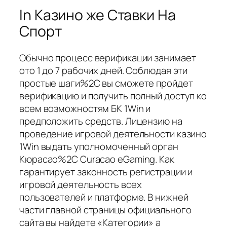
In Казино же Ставки На
Спорт
Обычно процесс верификации занимает
ото 1 до 7 рабочих дней. Соблюдая эти
простые шаги%2C вы сможете пройдет
верификацию и получить полный доступ ко
всем возможностям БК 1Win и
предположить средств. Лицензию на
проведение игровой деятельности казино
1Win выдать уполномоченный орган
Кюрасао%2C Curacao eGaming. Как
гарантирует законность регистрации и
игровой деятельность всех
пользователей и платформе. В нижней
части главной страницы официального
сайта вы найдете «Категории» а