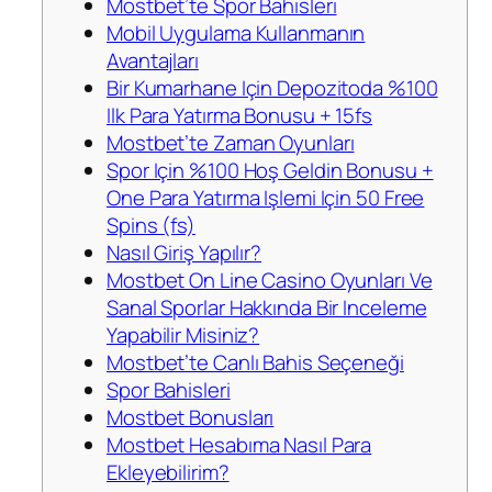
Mostbet’te Spor Bahisleri
Mobil Uygulama Kullanmanın
Avantajları
Bir Kumarhane Için Depozitoda %100
Ilk Para Yatırma Bonusu + 15fs
Mostbet’te Zaman Oyunları
Spor Için %100 Hoş Geldin Bonusu +
One Para Yatırma Işlemi Için 50 Free
Spins (fs)
Nasıl Giriş Yapılır?
Mostbet On Line Casino Oyunları Ve
Sanal Sporlar Hakkında Bir Inceleme
Yapabilir Misiniz?
Mostbet’te Canlı Bahis Seçeneği
Spor Bahisleri
Mostbet Bonusları
Mostbet Hesabıma Nasıl Para
Ekleyebilirim?