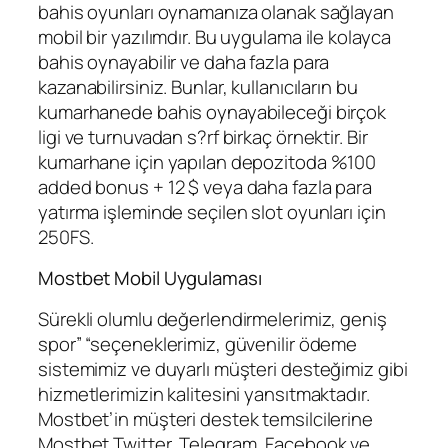
bahis oyunları oynamanıza olanak sağlayan
mobil bir yazılımdır. Bu uygulama ile kolayca
bahis oynayabilir ve daha fazla para
kazanabilirsiniz. Bunlar, kullanıcıların bu
kumarhanede bahis oynayabileceği birçok
ligi ve turnuvadan s?rf birkaç örnektir. Bir
kumarhane için yapılan depozitoda %100
added bonus + 12 $ veya daha fazla para
yatırma işleminde seçilen slot oyunları için
250FS.
Mostbet Mobil Uygulaması
Sürekli olumlu değerlendirmelerimiz, geniş
spor” “seçeneklerimiz, güvenilir ödeme
sistemimiz ve duyarlı müşteri desteğimiz gibi
hizmetlerimizin kalitesini yansıtmaktadır.
Mostbet’in müşteri destek temsilcilerine
Mostbet Twitter, Telegram, Facebook ve