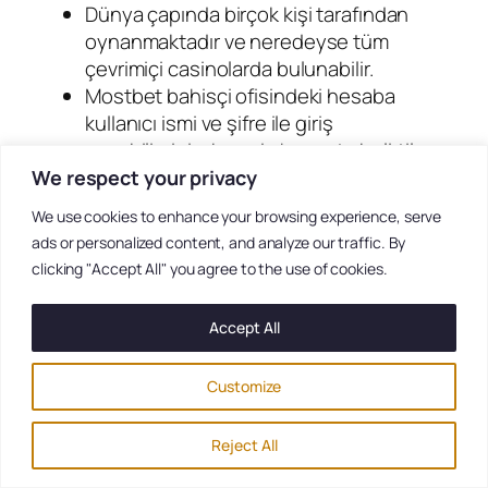
Dünya çapında birçok kişi tarafından
oynanmaktadır ve neredeyse tüm
çevrimiçi casinolarda bulunabilir.
Mostbet bahisçi ofisindeki hesaba
kullanıcı ismi ve şifre ile giriş
yapabilirsiniz; burada hesapta belirtilen
telefon numarasını veya e-posta
We respect your privacy
adresini giriş olarak kullanabilirsiniz.
We use cookies to enhance your browsing experience, serve
ads or personalized content, and analyze our traffic. By
Mostbet Türkiye On-line bahisçileri için ankle
clicking "Accept All" you agree to the use of cookies.
rehab ebook tekli bahisler, ankle rehab
ebook de ekspres bahisler mevcuttur. Bu
Accept All
türden herhangi bir sayıda bahis olabilir,
ancak hepsi birbirinden bağımsız olarak
hesaplanacaktır. Bir ayna yardımıyla kayıt
Customize
olabilir, hesabınızı doldurabilir, bahis
oynayabilir empieza seçtiğiniz herhangi bir
Reject All
para biriminde kazandığınız parayı