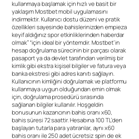
kullanmaya başlamak için hızlı ve basit bir
yaklaşım Mostbet mobil uygulamasını
indirmektir. Kullanıcı dostu düzeni ve pratik
özellikleri sayesinde bahislerinizden empieza
keyif aldığınız spor etkinliklerinden haberdar
olmak” “için ideal bir yöntemdir. Mostbet’in
hesap doğrulama sürecinin bir parçası olarak
pasaport ya da devlet tarafından verilmiş bir
kimlik gibi ekstra kişisel bilgiler ve fatura veya
banka ekstresi gibi adres kanıtı sağlayın.
Kullanıcının kimliğini doğrulamak ve platformu
kullanmaya uygun olduğundan emin olmak
için, doğrulama prosedürü sırasında
sağlanan bilgiler kullanılır. Hoşgeldin
bonusunun kazancının bahis oranı x60,
bahis süresi 72 saattir. Hesabına 100 TL’den
başlayan tutarla para yatıranlar, aynı x60
bahis oranı ile 250 adet ücretsiz spin de ek