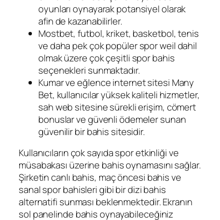
oyunları oynayarak potansiyel olarak
afin de kazanabilirler.
Mostbet, futbol, kriket, basketbol, tenis
ve daha pek çok popüler spor weil dahil
olmak üzere çok çeşitli spor bahis
seçenekleri sunmaktadır.
Kumar ve eğlence internet sitesi Many
Bet, kullanıcılar yüksek kaliteli hizmetler,
sah web sitesine sürekli erişim, cömert
bonuslar ve güvenli ödemeler sunan
güvenilir bir bahis sitesidir.
Kullanıcıların çok sayıda spor etkinliği ve
müsabakası üzerine bahis oynamasını sağlar.
Şirketin canlı bahis, maç öncesi bahis ve
sanal spor bahisleri gibi bir dizi bahis
alternatifi sunması beklenmektedir. Ekranın
sol panelinde bahis oynayabileceğiniz