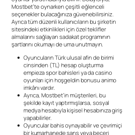
Mostbet’te oynarken çeşitli eğlenceli
seçenekler bulacağınıza güvenebilirsiniz.
Ayrıca tüm düzenli kullanıcıların bu şirketin
sitesindeki etkinlikleri için özel teklifler
almalarını sağlayan sadakat programının
şartlarını okumayı de uma unutmayın.
Oyuncuların Türk ulusal afin de birimi
cinsinden (TL) hesap oluşturma
empieza spor bahisleri ya da casino
oyunları için hoşgeldin bonusu animo
imkânı vardır.
Ayrıca, Mostbet’in müşterileri, bu
şekilde kayıt yaptırmışlarsa, sosyal
medya hesabıyla kişisel hesabınıza giriş
yapabilirler.
Oyuncular bahis oynayabilir ve çevrimiçi
bir kumarhanede şans veya beceri