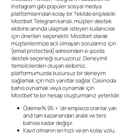
Instagram gibi popüler sosyal medya
platformlarından kolay bir ?ekilde erişilebilir.
Mostbet Telegram kanalı, müşteri destek
ekibine anında ulaşmak isteyen kullanıcılar
için önerilen seçenektir. Mostbet olarak
müşterilerimize acil olmayan sorularınız için
[email protected] adresinden e-posta
destek seçeneği sunuyoruz. Deneyimli
temsilcilerden oluşan ekibimiz,
platformumuzda kusursuz bir deneyim
sağlamak için hızlı yanıtlar sağlar. Casinoda
bahis oynamak veya oynamak için
Mostbet’te bir hesap oluşturmanız yeterlidir.
Ödeme% 95 + ‘dır empieza oranlar yarı
and tam kazanandan aralık ve ters
bahise kadar değişir.
Kayıt olmanın en hızlı ve en kolay yolu,