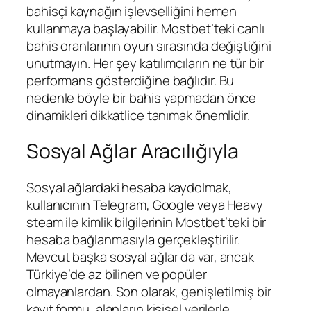
bahisçi kaynağın işlevselliğini hemen
kullanmaya başlayabilir. Mostbet’teki canlı
bahis oranlarının oyun sırasında değiştiğini
unutmayın. Her şey katılımcıların ne tür bir
performans gösterdiğine bağlıdır. Bu
nedenle böyle bir bahis yapmadan önce
dinamikleri dikkatlice tanımak önemlidir.
Sosyal Ağlar Aracılığıyla
Sosyal ağlardaki hesaba kaydolmak,
kullanıcının Telegram, Google veya Heavy
steam ile kimlik bilgilerinin Mostbet’teki bir
hesaba bağlanmasıyla gerçekleştirilir.
Mevcut başka sosyal ağlar da var, ancak
Türkiye’de az bilinen ve popüler
olmayanlardan. Son olarak, genişletilmiş bir
kayıt formu, alanların kişisel verilerle