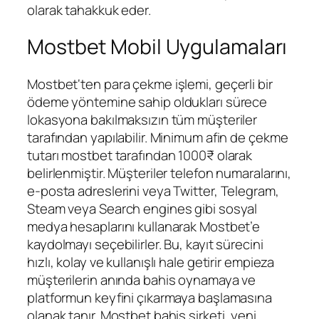
olarak tahakkuk eder.
Mostbet Mobil Uygulamaları
Mostbet‘ten para çekme işlemi, geçerli bir
ödeme yöntemine sahip oldukları sürece
lokasyona bakılmaksızın tüm müşteriler
tarafından yapılabilir. Minimum afin de çekme
tutarı mostbet tarafından 1000₹ olarak
belirlenmiştir. Müşteriler telefon numaralarını,
e-posta adreslerini veya Twitter, Telegram,
Steam veya Search engines gibi sosyal
medya hesaplarını kullanarak Mostbet’e
kaydolmayı seçebilirler. Bu, kayıt sürecini
hızlı, kolay ve kullanışlı hale getirir empieza
müşterilerin anında bahis oynamaya ve
platformun keyfini çıkarmaya başlamasına
olanak tanır. Mostbet bahis şirketi, yeni