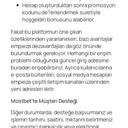
Hesap oluşturduktan sonra promosyon
kodunu de?erlendirmek suretiyle
hoşgeldin bonusunu alabilirler.
Fakat bu platformun öne çıkan
özelliklerinden yararlanırken, bazı avantajlar
empieza dezavantajları da göz önünde
bulundurmak gerekiyor. Herhangi bir erişim
problemi olduğunda güncel giriş adresine
buradan erişebilirsiniz. Ayrıca kullanıcılarına
e-posta bültenleri, sosyal medya hesapları
empieza çeşitli iletişim kanalları üzerinden
yeni adresleri iletir.
Mostbet’te Müşteri Desteği
Diğer durumlarda, desteğe başvurmanız ve
işlemin tarihini, saatini, miktarını belirtmeniz
ve çevrimiçi bankacılık veya elektronik