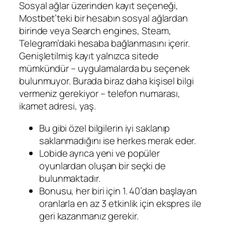
Sosyal ağlar üzerinden kayıt seçeneği,
Mostbet’teki bir hesabın sosyal ağlardan
birinde veya Search engines, Steam,
Telegram’daki hesaba bağlanmasını içerir.
Genişletilmiş kayıt yalnızca sitede
mümkündür – uygulamalarda bu seçenek
bulunmuyor. Burada biraz daha kişisel bilgi
vermeniz gerekiyor – telefon numarası,
ikamet adresi, yaş.
Bu gibi özel bilgilerin iyi saklanıp
saklanmadığını ise herkes merak eder.
Lobide ayrıca yeni ve popüler
oyunlardan oluşan bir seçki de
bulunmaktadır.
Bonusu, her biri için 1. 40’dan başlayan
oranlarla en az 3 etkinlik için ekspres ile
geri kazanmanız gerekir.