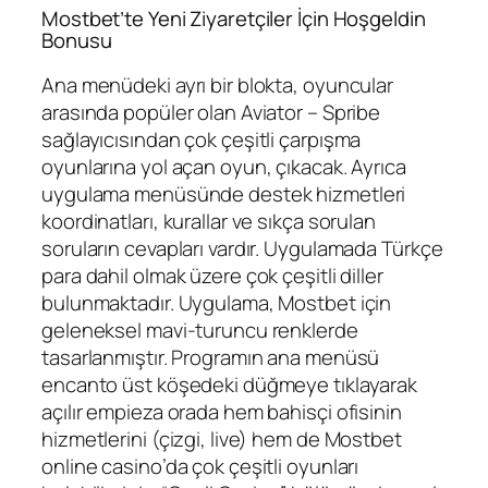
Mostbet’te Yeni Ziyaretçiler İçin Hoşgeldin
Bonusu
Ana menüdeki ayrı bir blokta, oyuncular
arasında popüler olan Aviator – Spribe
sağlayıcısından çok çeşitli çarpışma
oyunlarına yol açan oyun, çıkacak. Ayrıca
uygulama menüsünde destek hizmetleri
koordinatları, kurallar ve sıkça sorulan
soruların cevapları vardır. Uygulamada Türkçe
para dahil olmak üzere çok çeşitli diller
bulunmaktadır. Uygulama, Mostbet için
geleneksel mavi-turuncu renklerde
tasarlanmıştır. Programın ana menüsü
encanto üst köşedeki düğmeye tıklayarak
açılır empieza orada hem bahisçi ofisinin
hizmetlerini (çizgi, live) hem de Mostbet
online casino’da çok çeşitli oyunları