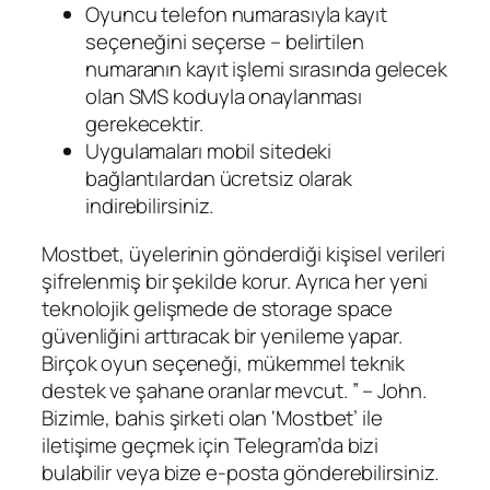
Oyuncu telefon numarasıyla kayıt
seçeneğini seçerse – belirtilen
numaranın kayıt işlemi sırasında gelecek
olan SMS koduyla onaylanması
gerekecektir.
Uygulamaları mobil sitedeki
bağlantılardan ücretsiz olarak
indirebilirsiniz.
Mostbet, üyelerinin gönderdiği kişisel verileri
şifrelenmiş bir şekilde korur. Ayrıca her yeni
teknolojik gelişmede de storage space
güvenliğini arttıracak bir yenileme yapar.
Birçok oyun seçeneği, mükemmel teknik
destek ve şahane oranlar mevcut. ” – John.
Bizimle, bahis şirketi olan ‘Mostbet’ ile
iletişime geçmek için Telegram’da bizi
bulabilir veya bize e-posta gönderebilirsiniz.