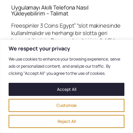
Uygulamayı Akıllı Telefona Nasıl
Yükleyebilirim – Talimat
Freespinler 3 Coins Egypt” “slot makinesinde
kullanılmalıdır ve herhangi bir slotta geri
kazanabilirsiniz. Bonusu, her biri için 1. 40’dan
başlayan oranlarla en arizona 3 etkinlik için
We respect your privacy
ekspres ile geri kazanmanız gerekir. Texas
We use cookies to enhance your browsing experience, serve
Hold’em, Omaha, Seven Card Stud ve Five
ads or personalized content, and analyze our traffic. By
Card Draw gibi farklı holdem poker türleri
clicking "Accept All" you agree to the use of cookies.
vardır. Bugünlerde çok sayıda bahis şirketi var
empieza Mostbet en popüler olanlardan biri.
Accept All
Mostbet birkaç yıldır faaliyette ve birçok
müşterinin güvenini kazanmayı başardı.
Customize
Ödeme sistemlerinin çoğu için aynı” “ekranda
bir FREQUENTLY ASKED QUESTIONS düğmesi
Reject All
vardır, bu düğmeye tıklayarak bu para yatırma