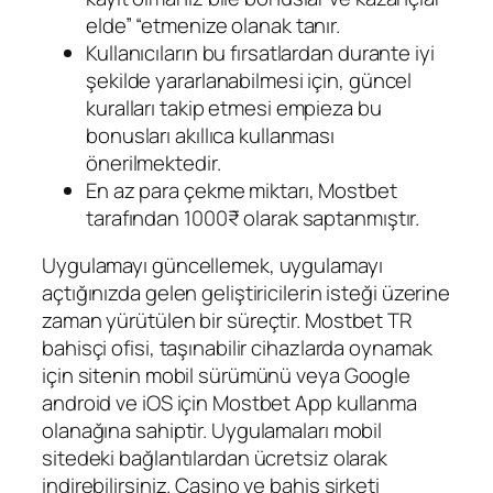
elde” “etmenize olanak tanır.
Kullanıcıların bu fırsatlardan durante iyi
şekilde yararlanabilmesi için, güncel
kuralları takip etmesi empieza bu
bonusları akıllıca kullanması
önerilmektedir.
En az para çekme miktarı, Mostbet
tarafından 1000₹ olarak saptanmıştır.
Uygulamayı güncellemek, uygulamayı
açtığınızda gelen geliştiricilerin isteği üzerine
zaman yürütülen bir süreçtir. Mostbet TR
bahisçi ofisi, taşınabilir cihazlarda oynamak
için sitenin mobil sürümünü veya Google
android ve iOS için Mostbet App kullanma
olanağına sahiptir. Uygulamaları mobil
sitedeki bağlantılardan ücretsiz olarak
indirebilirsiniz. Casino ve bahis şirketi