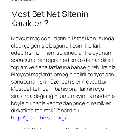
Most Bet Net Sitenin
Karakteri?
Mevcut maç sonuçlarının listesi konusunda
oldukça geniş olduğunu kesinlikle fark
edebilirsiniz – hem sprained ankle oyunun
sonucuna hem sprained ankle de handikap,
toplam ve daha fazlasına bahse girebilirsiniz.
Bireysel maçlarda örneğin belirli periyotların
sonucuna ilişkin özel bahisler mevcuttur.
Mostbet’teki canlı bahis oranlarının oyun
sırasında değiştiğini unutmayın. Bu nedenle
böyle bir bahis yapmadan önce dinamikleri
dikkatlice tanımak” “önemlidir
http://greenbizsbc.org/
.