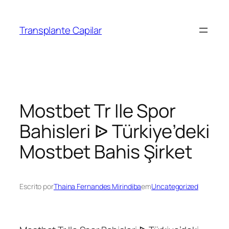
Transplante Capilar
Mostbet Tr Ile Spor
Bahisleri ᐉ Türkiye’deki
Mostbet Bahis Şirket
Escrito por
Thaina Fernandes Mirindiba
em
Uncategorized