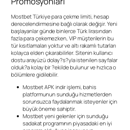
Promosyonları
Mostbet Türkiye para çekme limiti, hesap
derecelendirmesine bağlı olarak değişir. Yeni
başlayanlar günde binlerce Türk lirasından
fazla para çekemezken, VIP müşterilerin bu
tür kısıtlamaları yoktur ve altı rakamlı tutarları
kolayca elden çıkarabilirler. Sitenin kullanıcı
dostu arayüzü dolay?s?yla istenilen sayfalar
olduk?a kolay bir ?ekilde bulunur ve hızlıca o
bölümlere gidilebilir.
Mostbet APK indir işlemi, bahis
platformunun sunduğu hizmetlerden
sorunsuzca faydalanmak isteyenler için
büyük öneme sahiptir.
Mostbet yeni gelenler için sunduğu
sadakat programının piyasadaki en iyi