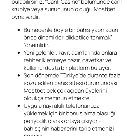
bulabilirsiniz. “Canli Casino” bölümünde canlı
krupiye veya sunucunun olduğu Mostbet
oyna vardır.
Bu nedenle böyle bir bahis yapmadan
önce dinamikleri dikkatlice tanımak”
“önemlidir.
Yeni gelenler, kayıt adımlarında onlara
rehberlik etmeye hazır, davetkar ve
kullanıcı dostu bir platform buluyor.
Son dönemde Türkiye’de durante fazla
sözü edilen bahis sitesi durumundaki
Mostbet pek çok açıdan üyelerini
oldukça memnun etmekte.
Uygulamayı akıllı telefonunuza
yüklemek için bir bonus alma olasılığı
periyodik olarak ortaya çıkıyor –
bahisçinin haberlerini takip etmenizi