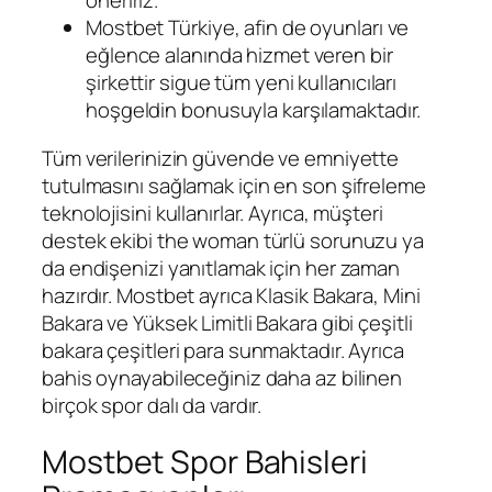
öneririz.
Mostbet Türkiye, afin de oyunları ve
eğlence alanında hizmet veren bir
şirkettir sigue tüm yeni kullanıcıları
hoşgeldin bonusuyla karşılamaktadır.
Tüm verilerinizin güvende ve emniyette
tutulmasını sağlamak için en son şifreleme
teknolojisini kullanırlar. Ayrıca, müşteri
destek ekibi the woman türlü sorunuzu ya
da endişenizi yanıtlamak için her zaman
hazırdır. Mostbet ayrıca Klasik Bakara, Mini
Bakara ve Yüksek Limitli Bakara gibi çeşitli
bakara çeşitleri para sunmaktadır. Ayrıca
bahis oynayabileceğiniz daha az bilinen
birçok spor dalı da vardır.
Mostbet Spor Bahisleri