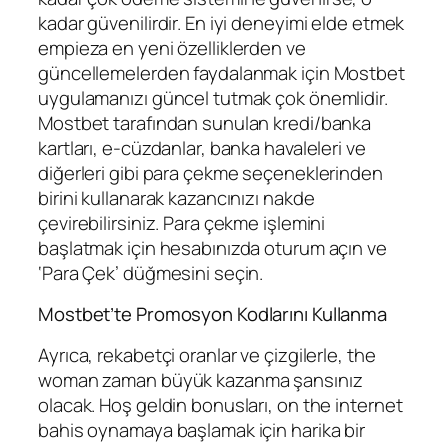
kadar güvenilirdir. En iyi deneyimi elde etmek
empieza en yeni özelliklerden ve
güncellemelerden faydalanmak için Mostbet
uygulamanızı güncel tutmak çok önemlidir.
Mostbet tarafından sunulan kredi/banka
kartları, e-cüzdanlar, banka havaleleri ve
diğerleri gibi para çekme seçeneklerinden
birini kullanarak kazancınızı nakde
çevirebilirsiniz. Para çekme işlemini
başlatmak için hesabınızda oturum açın ve
‘Para Çek’ düğmesini seçin.
Mostbet’te Promosyon Kodlarını Kullanma
Ayrıca, rekabetçi oranlar ve çizgilerle, the
woman zaman büyük kazanma şansınız
olacak. Hoş geldin bonusları, on the internet
bahis oynamaya başlamak için harika bir