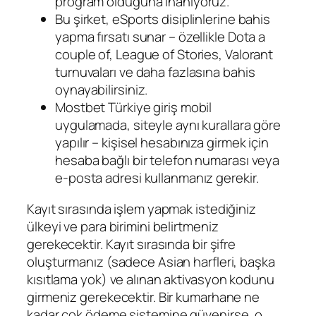
program olduğuna inanıyoruz.
Bu şirket, eSports disiplinlerine bahis
yapma fırsatı sunar – özellikle Dota a
couple of, League of Stories, Valorant
turnuvaları ve daha fazlasına bahis
oynayabilirsiniz.
Mostbet Türkiye giriş mobil
uygulamada, siteyle aynı kurallara göre
yapılır – kişisel hesabınıza girmek için
hesaba bağlı bir telefon numarası veya
e-posta adresi kullanmanız gerekir.
Kayıt sırasında işlem yapmak istediğiniz
ülkeyi ve para birimini belirtmeniz
gerekecektir. Kayıt sırasında bir şifre
oluşturmanız (sadece Asian harfleri, başka
kısıtlama yok) ve alınan aktivasyon kodunu
girmeniz gerekecektir. Bir kumarhane ne
kadar çok ödeme sistemine güvenirse, o