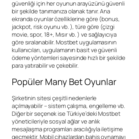
güvenliği için her oyunun arayüzünü güvenli
bir şekilde tanımanıza olanak tanır. Ana
ekranda oyunlar özelliklerine göre (bonus,
jackpot, risk oyunu vb. ), türe göre (çizgi
movie, spor, 18+, Mısır vb. ) ve sağlayıcıya
göre sıralanabilir. Mostbet uygulamasının
kullanıcıları, uygulamanın basit ve güvenli
ödeme yöntemleri sayesinde hızlı bir şekilde
para yatırabilir ve çekebilir.
Popüler Many Bet Oyunlar
Şirketinin sitesi çeşitli nedenlerle
açılmayabilir – sistem çalışma, engelleme vb.
Diğer bir seçenek ise Türkiye’deki Mostbet
yöneticileriyle sosyal ağlar ve anlık
mesajlaşma programları aracılığıyla iletişime
geçmektir. Mobil cihazlardan bahis oynamayı