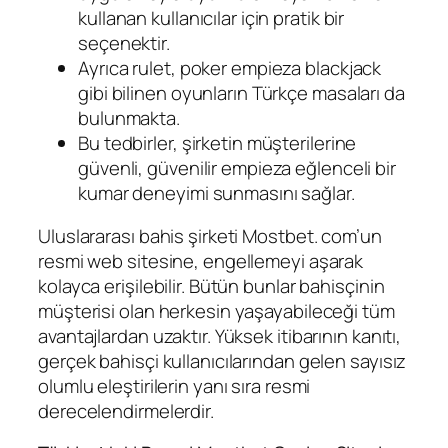
kullanan kullanıcılar için pratik bir
seçenektir.
Ayrıca rulet, poker empieza blackjack
gibi bilinen oyunların Türkçe masaları da
bulunmakta.
Bu tedbirler, şirketin müşterilerine
güvenli, güvenilir empieza eğlenceli bir
kumar deneyimi sunmasını sağlar.
Uluslararası bahis şirketi Mostbet. com’un
resmi web sitesine, engellemeyi aşarak
kolayca erişilebilir. Bütün bunlar bahisçinin
müşterisi olan herkesin yaşayabileceği tüm
avantajlardan uzaktır. Yüksek itibarının kanıtı,
gerçek bahisçi kullanıcılarından gelen sayısız
olumlu eleştirilerin yanı sıra resmi
derecelendirmelerdir.