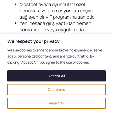
Mostbet ayrıca oyunculara özel
bonuslara ve promosyonlara erişim
sağlayan bir VIP programına sahiptir.
Yeni hesaba giriş yaptıktan hemen
sonra sitede veya uygulamada
başlatılacak bir zamanlayıcı
We respect your privacy
yönlendirmeye yardımcı olacaktır.
Oyun içi bahisler için birçok etkinlik
We use cookies to enhance your browsing experience, serve
mevcuttur, büyük maçların canlı yayınları
ads or personalized content, and analyze our traffic. By
vardır.
clicking "Accept All" you agree to the use of cookies.
Müşteri memnuniyetine olan
bağlılığımız ve çok çeşitli tekliflerimiz bizi
Accept All
Türkiye’deki en iyi bahis hizmeti haline
getiriyor.
Customize
Bu geliştiriciler, gerçekçi grafiklere
empieza ilgi çekici added bonus
Reject All
özelliklere sahip yüksek kaliteli oyunlar
yaratmalarıyla bilinir.