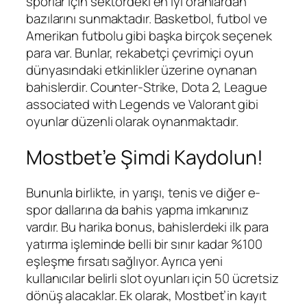
sporlar için sektördeki en iyi oranlardan
bazılarını sunmaktadır. Basketbol, futbol ve
Amerikan futbolu gibi başka birçok seçenek
para var. Bunlar, rekabetçi çevrimiçi oyun
dünyasındaki etkinlikler üzerine oynanan
bahislerdir. Counter-Strike, Dota 2, League
associated with Legends ve Valorant gibi
oyunlar düzenli olarak oynanmaktadır.
Mostbet’e Şimdi Kaydolun!
Bununla birlikte, in yarışı, tenis ve diğer e-
spor dallarına da bahis yapma imkanınız
vardır. Bu harika bonus, bahislerdeki ilk para
yatırma işleminde belli bir sınır kadar %100
eşleşme fırsatı sağlıyor. Ayrıca yeni
kullanıcılar belirli slot oyunları için 50 ücretsiz
dönüş alacaklar. Ek olarak, Mostbet’in kayıt