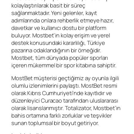
kolaylaştırılarak basit bir süreç
sağlanmaktadır. Yeni gelenler, kayıt
adımlarında onlara rehberlik etmeye hazır,
davetkar ve kullanıcı dostu bir platform
buluyor. Mostbet’in kolay erişim ve yerel
destek konusundaki kararlılığı, Türkiye
pazarına odaklandığının bir örneğidir.
Mostbet, tüm dünyada popüler sporları
içeren mükemmel bir spor kitabına sahiptir.
MostBet müşterisi geçtiğimiz ay oyunla ilgili
olumlu izlenimlerini paylaştı. MostBet resmi
olarak Kıbrıs Cumhuriyeti’nde kayıtlıdır ve
düzenleyici Curacao tarafından uluslararası
olarak lisanslanmıştır. Totalizator, Mostbet’in
bahis ortamına farklı zorluklar ve teşvikler
sunan toplumsal bir boyut getiriyor.