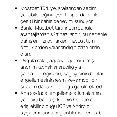
Mostbet Türkiye, aralarından seçim
yapabileceğiniz çeşitli spor dalları ile
çeşitli bir bahis deneyimi sunuyor.
Bunlar Mostbet tarafından sunulan
avantajlardan s?rf bazılarıdır, bu nedenle
bahislerinizi oynarken mevcut tüm
özelliklerden yararlandığınızdan emin
olun.
Uygulamalar, ağda vurgulanmamış
anonim kaynaklar aracılığıyla
çalışabileceğinden, sağlayıcının bunları
engellemesinin resmi veya mobil bir
siteden daha zor olduğu görülmektedir.
Ana sayfada, engelleme atlamalarının
yanı sıra bahis şirketinin her zaman
erişilebilir olduğu iOS ve Android
uygulamalarına bağlantılar içeren ek bir