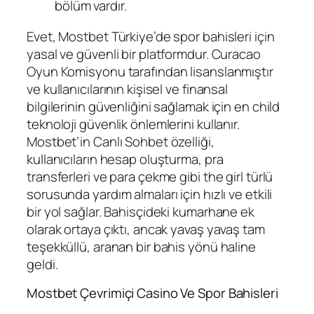
bölüm vardır.
Evet, Mostbet Türkiye’de spor bahisleri için
yasal ve güvenli bir platformdur. Curacao
Oyun Komisyonu tarafından lisanslanmıştır
ve kullanıcılarının kişisel ve finansal
bilgilerinin güvenliğini sağlamak için en child
teknoloji güvenlik önlemlerini kullanır.
Mostbet’in Canlı Sohbet özelliği,
kullanıcıların hesap oluşturma, pra
transferleri ve para çekme gibi the girl türlü
sorusunda yardım almaları için hızlı ve etkili
bir yol sağlar. Bahisçideki kumarhane ek
olarak ortaya çıktı, ancak yavaş yavaş tam
teşekküllü, aranan bir bahis yönü haline
geldi.
Mostbet Çevrimiçi Casino Ve Spor Bahisleri