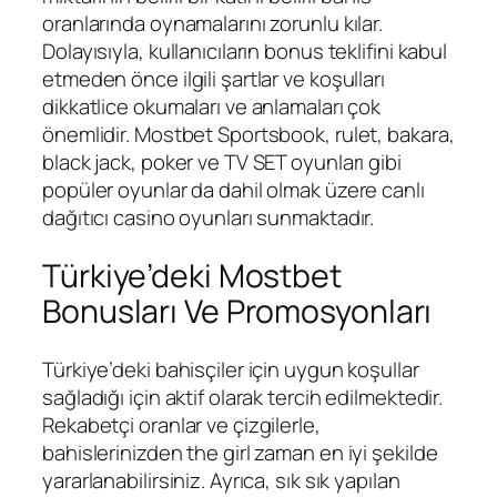
oranlarında oynamalarını zorunlu kılar.
Dolayısıyla, kullanıcıların bonus teklifini kabul
etmeden önce ilgili şartlar ve koşulları
dikkatlice okumaları ve anlamaları çok
önemlidir. Mostbet Sportsbook, rulet, bakara,
black jack, poker ve TV SET oyunları gibi
popüler oyunlar da dahil olmak üzere canlı
dağıtıcı casino oyunları sunmaktadır.
Türkiye’deki Mostbet
Bonusları Ve Promosyonları
Türkiye’deki bahisçiler için uygun koşullar
sağladığı için aktif olarak tercih edilmektedir.
Rekabetçi oranlar ve çizgilerle,
bahislerinizden the girl zaman en iyi şekilde
yararlanabilirsiniz. Ayrıca, sık sık yapılan