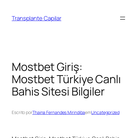
Transplante Capilar
Mostbet Giriş:
Mostbet Türkiye Canlı
Bahis Sitesi Bilgiler
Escrito por
Thaina Fernandes Mirindiba
em
Uncategorized