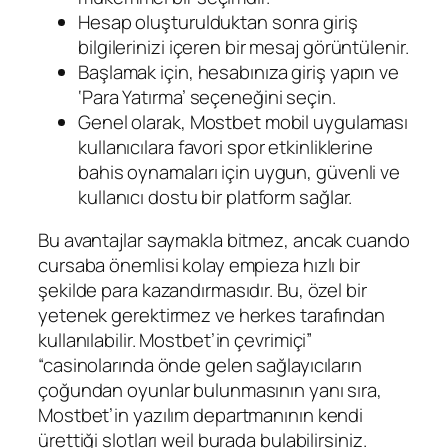
Hesap oluşturulduktan sonra giriş
bilgilerinizi içeren bir mesaj görüntülenir.
Başlamak için, hesabınıza giriş yapın ve
‘Para Yatırma’ seçeneğini seçin.
Genel olarak, Mostbet mobil uygulaması
kullanıcılara favori spor etkinliklerine
bahis oynamaları için uygun, güvenli ve
kullanıcı dostu bir platform sağlar.
Bu avantajlar saymakla bitmez, ancak cuando
cursaba önemlisi kolay empieza hızlı bir
şekilde para kazandırmasıdır. Bu, özel bir
yetenek gerektirmez ve herkes tarafından
kullanılabilir. Mostbet’in çevrimiçi”
“casinolarında önde gelen sağlayıcıların
çoğundan oyunlar bulunmasının yanı sıra,
Mostbet’in yazılım departmanının kendi
ürettiği slotları weil burada bulabilirsiniz.