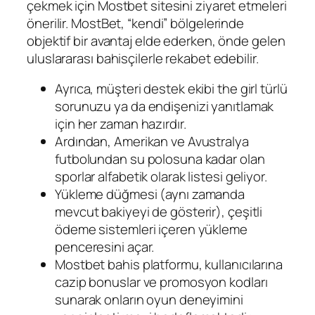
çekmek için Mostbet sitesini ziyaret etmeleri
önerilir. MostBet, “kendi” bölgelerinde
objektif bir avantaj elde ederken, önde gelen
uluslararası bahisçilerle rekabet edebilir.
Ayrıca, müşteri destek ekibi the girl türlü
sorunuzu ya da endişenizi yanıtlamak
için her zaman hazırdır.
Ardından, Amerikan ve Avustralya
futbolundan su polosuna kadar olan
sporlar alfabetik olarak listesi geliyor.
Yükleme düğmesi (aynı zamanda
mevcut bakiyeyi de gösterir), çeşitli
ödeme sistemleri içeren yükleme
penceresini açar.
Mostbet bahis platformu, kullanıcılarına
cazip bonuslar ve promosyon kodları
sunarak onların oyun deneyimini