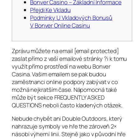
Bonver Casino – Základní Informace
Přejdi Ke Vkladu
Podmínky U Vkladových Bonusů
V Bonver Online Casinu
Zprávu můžete na email [email protected]
zaslat přímo z vaší emailové stránky ?i k tomu
využít přímo prostředí na webu Bonver
Casina. Vašim emailem se pak budou
zaměstnanci online podpory zabývat v co
možná nejkratším čase. Nápomocná také
může být sekce FREQUENTLY ASKED
QUESTIONS neboli často kladených otázek.
Nebude chybět ani Double Outdoors, který
nahrazuje symboly ve hře the zároveň 2×
násobí výherní linii. Stejně jako v původní hře