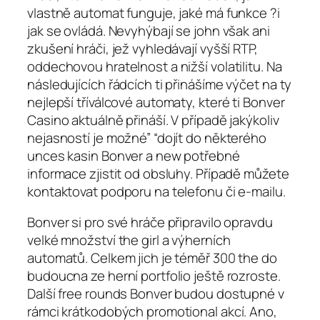
vlastně automat funguje, jaké má funkce ?i
jak se ovládá. Nevyhýbají se john však ani
zkušení hráči, jež vyhledávají vyšší RTP,
oddechovou hratelnost a nižší volatilitu. Na
následujících řádcích ti přinášíme výčet na ty
nejlepší tříválcové automaty, které ti Bonver
Casino aktuálně přináší. V případě jakýkoliv
nejasností je možné” “dojít do některého
unces kasin Bonver a new potřebné
informace zjistit od obsluhy. Případě můžete
kontaktovat podporu na telefonu či e-mailu.
Bonver si pro své hráče připravilo opravdu
velké množství the girl a výherních
automatů. Celkem jich je téměř 300 the do
budoucna ze herní portfolio ještě rozroste.
Další free rounds Bonver budou dostupné v
rámci krátkodobých promotional akcí. Ano,