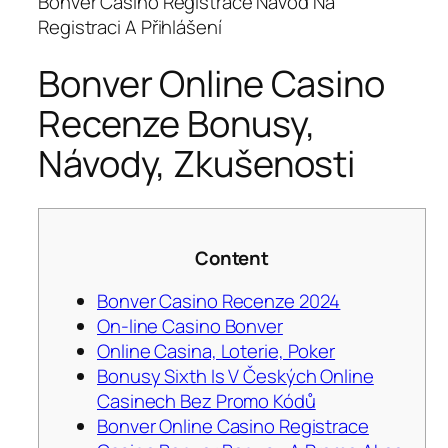
Bonver Casino Registrace Návod Na
Registraci A Přihlášení
Bonver Online Casino
Recenze Bonusy,
Návody, Zkušenosti
Content
Bonver Casino Recenze 2024
On-line Casino Bonver
Online Casina, Loterie, Poker
Bonusy Sixth Is V Českých Online
Casinech Bez Promo Kódů
Bonver Online Casino Registrace