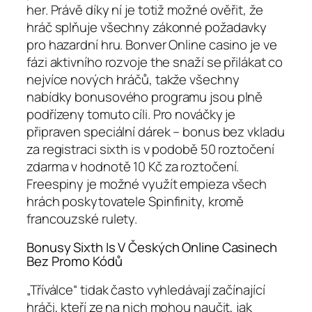
her. Právě díky ní je totiž možné ověřit, že
hráč splňuje všechny zákonné požadavky
pro hazardní hru. Bonver Online casino je ve
fázi aktivního rozvoje the snaží se přilákat co
nejvíce nových hráčů, takže všechny
nabídky bonusového programu jsou plně
podřízeny tomuto cíli. Pro nováčky je
připraven speciální dárek – bonus bez vkladu
za registraci sixth is v podobě 50 roztočení
zdarma v hodnotě 10 Kč za roztočení.
Freespiny je možné využít empieza všech
hrách poskytovatele Spinfinity, kromě
francouzské rulety.
Bonusy Sixth Is V Českých Online Casinech
Bez Promo Kódů
„Tříválce“ tidak často vyhledávají začínající
hráči, kteří ze na nich mohou naučit, jak