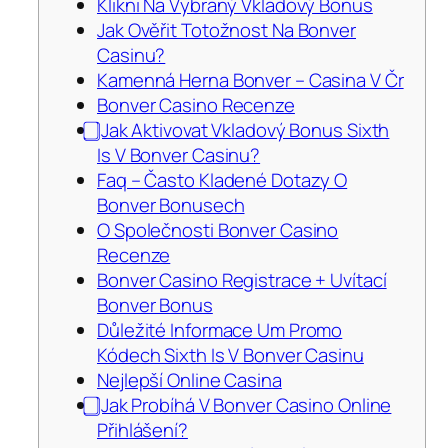
Klikni Na Vybraný Vkladový Bonus
Jak Ověřit Totožnost Na Bonver
Casinu?
Kamenná Herna Bonver – Casina V Čr
Bonver Casino Recenze
⃣ Jak Aktivovat Vkladový Bonus Sixth
Is V Bonver Casinu?
Faq – Často Kladené Dotazy O
Bonver Bonusech
O Společnosti Bonver Casino
Recenze
Bonver Casino Registrace + Uvítací
Bonver Bonus
Důležité Informace Um Promo
Kódech Sixth Is V Bonver Casinu
Nejlepší Online Casina
⃣ Jak Probíhá V Bonver Casino Online
Přihlášení?