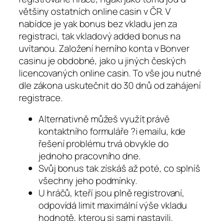
většiny ostatních online casin v ČR. V
nabídce je yak bonus bez vkladu jen za
registraci, tak vkladový added bonus na
uvítanou. Založení herního konta v Bonver
casinu je obdobné, jako u jiných českých
licencovaných online casin. To vše jou nutné
dle zákona uskutečnit do 30 dnů od zahájení
registrace.
Alternativně můžeš využít právě
kontaktního formuláře ?i emailu, kde
řešení problému trvá obvykle do
jednoho pracovního dne.
Svůj bonus tak získáš až poté, co splníš
všechny jeho podmínky.
U hráčů, kteří jsou plně registrovaní,
odpovídá limit maximální výše vkladu
hodnotě, kterou si sami nastavili.