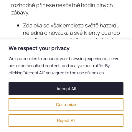
rozhodně přinese nesčetně hodin plných
zábavy.
Zdaleka se však empieza světě hazardu
nejedná o nováčka a své klienty cuando
tato firma získává už dlouhou řadu let.
Proces vytvoření herního konta zde
We respect your privacy
probíhá stejně jako v každém jiném CZ
We use cookies to enhance your browsing experience, serve
casinu s licencí.
ads or personalized content, and analyze our traffic. By
Pokud preferujete bonus zdarma
clicking "Accept All" you agree to the use of cookies.
v podobě finanční odměny, vyberte si
z naší tabulky TOP registračních
Accept All
benefitů.
Celkově jou webové prostředí velice
Customize
pěkně zasazeno carry out neokoukané
grafiky.
Takže nejenže budete vědět o všem
Reject All
okamžitě, dostanete sony ericsson ale i