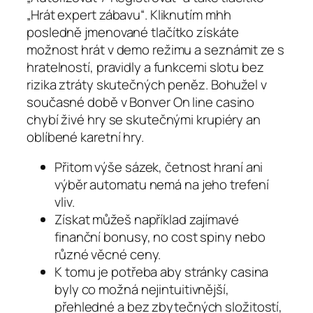
„Hrát expert zábavu“. Kliknutím mhh
posledně jmenované tlačítko získáte
možnost hrát v demo režimu a seznámit ze s
hratelností, pravidly a funkcemi slotu bez
rizika ztráty skutečných peněz. Bohužel v
současné době v Bonver On line casino
chybí živé hry se skutečnými krupiéry an
oblíbené karetní hry.
Přitom výše sázek, četnost hraní ani
výběr automatu nemá na jeho trefení
vliv.
Získat můžeš například zajímavé
finanční bonusy, no cost spiny nebo
různé věcné ceny.
K tomu je potřeba aby stránky casina
byly co možná nejintuitivnější,
přehledné a bez zbytečných složitostí,