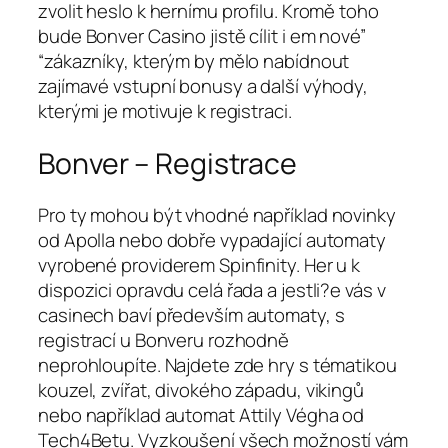
zvolit heslo k hernímu profilu. Kromě toho
bude Bonver Casino jistě cílit i em nové”
“zákazníky, kterým by mělo nabídnout
zajímavé vstupní bonusy a další výhody,
kterými je motivuje k registraci.
Bonver – Registrace
Pro ty mohou být vhodné například novinky
od Apolla nebo dobře vypadající automaty
vyrobené providerem Spinfinity. Her u k
dispozici opravdu celá řada a jestli?e vás v
casinech baví především automaty, s
registrací u Bonveru rozhodně
neprohloupíte. Najdete zde hry s tématikou
kouzel, zvířat, divokého západu, vikingů
nebo například automat Attily Végha od
Tech4Betu. Vyzkoušení všech možností vám