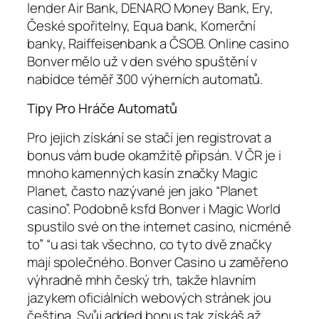
lender Air Bank, DENARO Money Bank, Ery,
České spořitelny, Equa bank, Komerční
banky, Raiffeisenbank a ČSOB. Online casino
Bonver mělo už v den svého spuštění v
nabídce téměř 300 výherních automatů.
Tipy Pro Hráče Automatů
Pro jejich získání se stačí jen registrovat a
bonus vám bude okamžitě připsán. V ČR je i
mnoho kamenných kasín značky Magic
Planet, často nazývané jen jako “Planet
casino”. Podobně ksfd Bonver i Magic World
spustilo své on the internet casino, nicméně
to” “u asi tak všechno, co tyto dvě značky
mají společného. Bonver Casino u zaměřeno
výhradně mhh český trh, takže hlavním
jazykem oficiálních webových stránek jou
čeština. Svůj added bonus tak získáš až