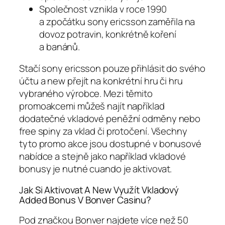
Společnost vznikla v roce 1990
a zpočátku sony ericsson zaměřila na
dovoz potravin, konkrétně koření
a banánů.
Stačí sony ericsson pouze přihlásit do svého
účtu a new přejít na konkrétní hru či hru
vybraného výrobce. Mezi těmito
promoakcemi můžeš najít například
dodatečné vkladové peněžní odměny nebo
free spiny za vklad či protočení. Všechny
tyto promo akce jsou dostupné v bonusové
nabídce a stejně jako například vkladové
bonusy je nutné cuando je aktivovat.
Jak Si Aktivovat A New Využít Vkladový
Added Bonus V Bonver Casinu?
Pod značkou Bonver najdete více než 50