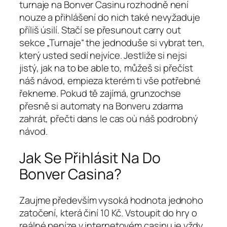
turnaje na Bonver Casinu rozhodně není
nouze a přihlášení do nich také nevyžaduje
příliš úsilí. Stačí se přesunout carry out
sekce „Turnaje“ the jednoduše si vybrat ten,
který usted sedí nejvíce. Jestliže si nejsi
jistý, jak na to be able to, můžeš si přečíst
náš návod, empieza kterém ti vše potřebné
řekneme. Pokud tě zajímá, grunzochse
přesně si automaty na Bonveru zdarma
zahrát, přečti dans le cas où náš podrobný
návod.
Jak Se Přihlásit Na Do
Bonver Casina?
Zaujme především vysoká hodnota jednoho
zatočení, která činí 10 Kč. Vstoupit do hry o
reálné peníze v internetovém casinu je vždy