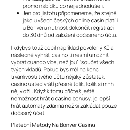
promo nabídku co nejjednodušeji.
Jen pro jistotu připomeneme, že stejně
jako u všech českých online casin platí i
u Bonveru nutnost dokončit registraci
do 30 dnů od založení dočasného účtu.
I kdybys totiž dobil například povolený Kč a
následně vyhrál, casino ti nesmí umožnit
vybrat cuando více, než jou” “součet všech
tvých vkladů. Pokud bys měl na konci
trvanlivosti tvého účtu nějaký zůstatek,
casino usted vrátí přesně tolik, kolik si mhh
něj vložil. Když k tomu přičteš ještě
nemožnost hrát o casino bonusy, je lepší
hrát automaty zdarma než si zakládat pouze
dočasný účet.
Platební Metody Na Bonver Casinu