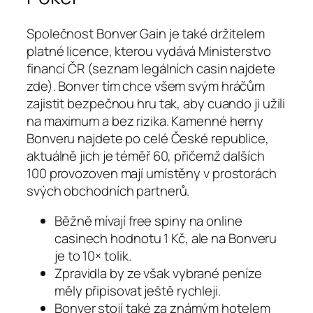
Společnost Bonver Gain je také držitelem
platné licence, kterou vydává Ministerstvo
financí ČR (seznam legálních casin najdete
zde). Bonver tím chce všem svým hráčům
zajistit bezpečnou hru tak, aby cuando ji užili
na maximum a bez rizika. Kamenné herny
Bonveru najdete po celé České republice,
aktuálně jich je téměř 60, přičemž dalších
100 provozoven mají umístěny v prostorách
svých obchodních partnerů.
Běžně mívají free spiny na online
casinech hodnotu 1 Kč, ale na Bonveru
je to 10× tolik.
Zpravidla by ze však vybrané peníze
měly připisovat ještě rychleji.
Bonver stojí také za známým hotelem