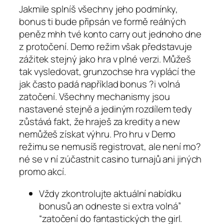
Jakmile splníš všechny jeho podmínky,
bonus ti bude připsán ve formě reálných
peněz mhh tvé konto carry out jednoho dne
z protočení. Demo režim však představuje
zážitek stejný jako hra v plné verzi. Můžeš
tak vysledovat, grunzochse hra vyplácí the
jak často padá například bonus ?i volná
zatočení. Všechny mechanismy jsou
nastavené stejně a jediným rozdílem tedy
zůstává fakt, že hraješ za kredity a new
nemůžeš získat výhru. Pro hru v Demo
režimu se nemusíš registrovat, ale není mo?
né se v ní zúčastnit casino turnajů ani jiných
promo akcí.
Vždy zkontrolujte aktuální nabídku
bonusů an odneste si extra volná”
“zatočení do fantastických the girl.